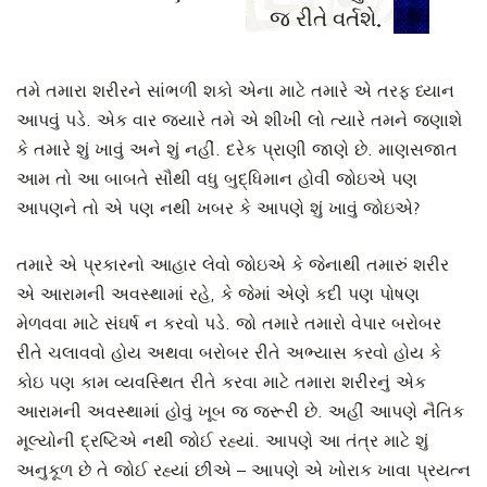
જ રીતે વર્તશે.
તમે તમારા શરીરને સાંભળી શકો એના માટે તમારે એ તરફ ધ્યાન
આપવું પડે. એક વાર જ્યારે તમે એ શીખી લો ત્યારે તમને જણાશે
કે તમારે શું ખાવું અને શું નહીં. દરેક પ્રાણી જાણે છે. માણસજાત
આમ તો આ બાબતે સૌથી વધુ બુદ્ધિમાન હોવી જોઇએ પણ
આપણને તો એ પણ નથી ખબર કે આપણે શું ખાવું જોઇએ?
તમારે એ પ્રકારનો આહાર લેવો જોઇએ કે જેનાથી તમારું શરીર
એ આરામની અવસ્થામાં રહે, કે જેમાં એણે કદી પણ પોષણ
મેળવવા માટે સંઘર્ષ ન કરવો પડે. જો તમારે તમારો વેપાર બરોબર
રીતે ચલાવવો હોય અથવા બરોબર રીતે અભ્યાસ કરવો હોય કે
કોઇ પણ કામ વ્યવસ્થિત રીતે કરવા માટે તમારા શરીરનું એક
આરામની અવસ્થામાં હોવું ખૂબ જ જરૂરી છે. અહીં આપણે નૈતિક
મૂલ્યોની દ્રષ્ટિએ નથી જોઈ રહ્યાં. આપણે આ તંત્ર માટે શું
અનુકૂળ છે તે જોઈ રહ્યાં છીએ – આપણે એ ખોરાક ખાવા પ્રયત્ન