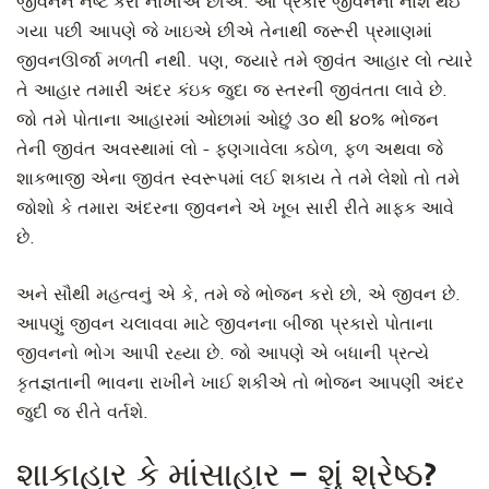
જીવનને નષ્ટ કરી નાખીએ છીએ. આ પ્રકારે જીવનનો નાશ થઈ
ગયા પછી આપણે જે ખાઇએ છીએ તેનાથી જરૂરી પ્રમાણમાં
જીવનઊર્જા મળતી નથી. પણ, જ્યારે તમે જીવંત આહાર લો ત્યારે
તે આહાર તમારી અંદર કંઇક જુદા જ સ્તરની જીવંતતા લાવે છે.
જો તમે પોતાના આહારમાં ઓછામાં ઓછું ૩૦ થી ૪૦% ભોજન
તેની જીવંત અવસ્થામાં લો - ફણગાવેલા કઠોળ, ફળ અથવા જે
શાકભાજી એના જીવંત સ્વરૂપમાં લઈ શકાય તે તમે લેશો તો તમે
જોશો કે તમારા અંદરના જીવનને એ ખૂબ સારી રીતે માફક આવે
છે.
અને સૌથી મહત્વનું એ કે, તમે જે ભોજન કરો છો, એ જીવન છે.
આપણું જીવન ચલાવવા માટે જીવનના બીજા પ્રકારો પોતાના
જીવનનો ભોગ આપી રહ્યા છે. જો આપણે એ બધાની પ્રત્યે
કૃતજ્ઞતાની ભાવના રાખીને ખાઈ શકીએ તો ભોજન આપણી અંદર
જુદી જ રીતે વર્તશે.
શાકાહાર કે માંસાહાર – શું શ્રેષ્ઠ?