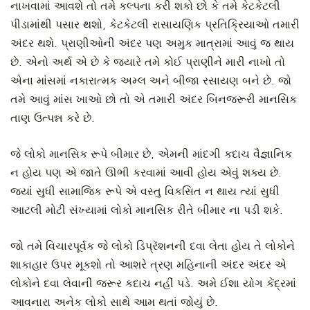
નાખવામાં આવશે તો તમે કલ્પના કરી શકો છો કે તમે કેટકેટલી
પીડામાંથી પસાર થશો, કેટકેટલી રાસાયણિક પ્રતિક્રિયાઓ તમારી
અંદર થશે. પ્રાણીઓની અંદર પણ અમુક માત્રામાં આવું જ થાય
છે. એનો અર્થ એ છે કે જ્યારે તમે કોઈ પ્રાણીને મારી નાખો તો
એના માંસમાં નકારાત્મક અમ્લ અને બીજા રસાયણ બને છે. જો
તમે આવું માંસ ખાઓ છો તો એ તમારી અંદર બિનજરૂરી માનસિક
તાણ ઉત્પન્ન કરે છે.
જે લોકો માનસિક રૂપે બીમાર છે, એમની માંદગી કદાચ વૈજ્ઞાનિક
ન હોય પણ એ જાતે ઊભી કરવામાં આવી હોય એવું શક્ય છે.
જ્યાં સુધી સામાજિક રૂપે એ વસ્તુ વિકસિત ન થાય ત્યાં સુધી
આટલી મોટી સંખ્યામાં લોકો માનસિક રીતે બીમાર ના પડી શકે.
જો તમે વિચારપૂર્વક જે લોકો ડિપ્રૅશનની દવા લેતા હોય તે લોકોને
શાકાહાર ઉપર મૂકશો તો આશરે ત્રણ મહિનાની અંદર અંદર એ
લોકોને દવા લેવાની જરૂર કદાચ નહીં પડે. અમે ઈશા યોગ કેંદ્રમાં
આવનારા અનેક લોકો સાથે આમ થતાં જોયું છે.