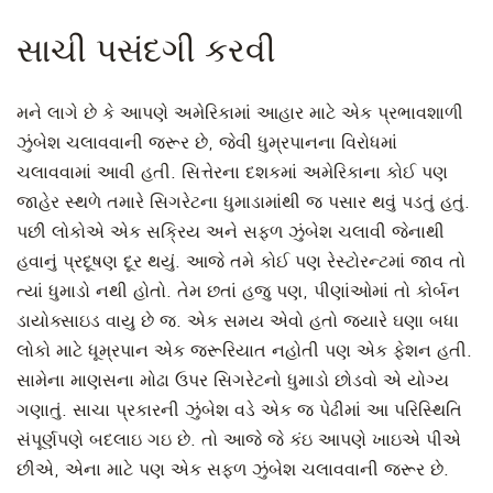
સાચી પસંદગી કરવી
મને લાગે છે કે આપણે અમેરિકામાં આહાર માટે એક પ્રભાવશાળી
ઝુંબેશ ચલાવવાની જરૂર છે, જેવી ધુમ્રપાનના વિરોધમાં
ચલાવવામાં આવી હતી. સિત્તેરના દશકમાં અમેરિકાના કોઈ પણ
જાહેર સ્થળે તમારે સિગરેટના ધુમાડામાંથી જ પસાર થવું પડતું હતું.
પછી લોકોએ એક સક્રિય અને સફળ ઝુંબેશ ચલાવી જેનાથી
હવાનું પ્રદૂષણ દૂર થયું. આજે તમે કોઈ પણ રેસ્ટોરન્ટમાં જાવ તો
ત્યાં ધુમાડો નથી હોતો. તેમ છતાં હજુ પણ, પીણાંઓમાં તો કોર્બન
ડાયોક્સાઇડ વાયુ છે જ. એક સમય એવો હતો જ્યારે ઘણા બધા
લોકો માટે ધૂમ્રપાન એક જરૂરિયાત નહોતી પણ એક ફેશન હતી.
સામેના માણસના મોઢા ઉપર સિગરેટનો ધુમાડો છોડવો એ યોગ્ય
ગણાતું. સાચા પ્રકારની ઝુંબેશ વડે એક જ પેઢીમાં આ પરિસ્થિતિ
સંપૂર્ણપણે બદલાઇ ગઇ છે. તો આજે જે કંઇ આપણે ખાઇએ પીએ
છીએ, એના માટે પણ એક સફળ ઝુંબેશ ચલાવવાની જરૂર છે.