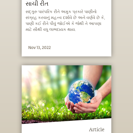
સાચી રીત
સદ્‍ગુરુ પારંપરિક રીતે અમુક પ્રકારે પાણીનો
સંગ્રહ કરવાનું મહત્ત્વ દર્શાવે છે અને વર્ણવે છે કે,
પાણી કઈ રીતે પીવું જોઈએ કે જેથી તે આપણા
માટે સૌથી વધુ લાભદાયક થાય.
Nov 13, 2022
Article