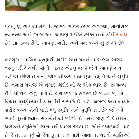
પ્રશ્ન
) શું આપણા મન, મિજાજ, ભાવનાત્મક અવસ્થા, માનસિક
સ્વાસ્થ્ય અને જે ભોજન આપણે લઈએ છીએ તેનો કોઈ
સંબંધ
છે? સામાન્ય રીતે, આપણા શરીર અને મન વચ્ચે શું સંબંધ છે?
સદગુરુ
: યોગિક પ્રણાલી શરીર અને મનને બે અલગ અલગ
વસ્તુ તરીકે નથી જોતી. માત્ર એટલું જ કે જેને આપણે મન
કહીએ છીએ તે બસ, એક ચોક્કસ પ્રમાણમાં સ્મૃતિ અને બુદ્ધિ
છે. તમારા મગજ એ તમારા શરીર નો જ એક ભાગ છે. સામન્ય
રીતે લોકોને એવું લાગે છે કે મગજ જ સર્વસ્વ છે કારણ કે, એ
વિચાર પ્રક્રિયાની કામગીરી સંભાળે છે. પણ, મગજ અને બાકીના
શરીર વચ્ચે કોની પાસે વધુ સ્મૃતિ અને બુદ્ધિમત્તા છે? જો તમે
આને પૂરતાં ધ્યાન સાવચેતીથી જોશો તો તમને જણાશે કે તમારા
શરીરની સ્મૃતિઓ લાખો વર્ષ પાછળ જાય છે. એને સ્પષ્ટપણે યાદ
છે કે તમારા પૂર્વજો કેવાં હતા. મન પાસે આવા પ્રકારની સ્મૃતિઓ