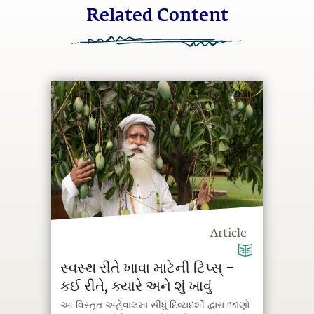
Related Content
Article
સ્વસ્થ રીતે ખાવા માટેની ટિપ્સ્ –
કઈ રીતે, ક્યારે અને શું ખાવું
આ વિસ્તૃત અહેવાલમાં સીધું દિવ્યદર્શી દ્વારા જાણો