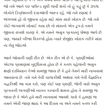
એમ કહેવાય છે કે તે એક વર્ષમાં ૨૦૦ પાઉન્ડ જેટલું માંસ ખાય છે.
જો તમે આને ૫૦ પાઉન્ડ સુધી લાવી શકો તો હું કહું છું કે ૭૫%
લોકોને ડિપ્રૅશનની દવાઓની જરૂર રહે. જો તમે રણમાં કે
જંગલમાં હો તો જીવતા રહેવા માટે માંસ સારો ખોરાક છે. જો તમે
કોઈ જગ્યાએ ખોવાઈ ગયા છો તો માંસનો એક ટુકડો તમને
જીવતા રાખશે કારણ કે, એ તમને અમુક પ્રકારનું પોષણ આપે છે.
પણ, જ્યારે બીજા વિકલ્પો હોય ત્યારે રોજીંદા ખોરાક તરીકે માંસ
ના લેવું જોઇએ.
આને જોવાની ઘણી રીત છે. એક રીત એ છે કે, પ્રાણીઓમાં
એટલા પ્રમાણમાં બુદ્ધિમત્તા હોય છે કે કતલ પહેલાંની અમુક
ક્ષણો દરમિયાન તેઓ સમજી જાય છે કે હવે તેમને મારી નાખવામાં
આવવાના છે. તમે ગમે તેવી ચાલાકીથી અથવા ગમે તેવી વૈજ્ઞાનિક
પદ્ધતિથી આ કામ કરો, પણ કોઈ પણ પ્રાણી, જેની પાસે અમુક
પ્રકારની લાગણીઓ વ્યક્ત કરવાની ક્ષમતા હોય તે સમજી જ
જાય છે કે એને હવે મારી નાખવામાં આવશે. ધારો કે હમણાં જ
તમને એવી જાણ થાય કે આ દિવસ ના અંતે તમને કતલ કરી