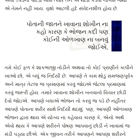
એવા ઝાડના પાંદડા ખાશે ત્યારે તેને એ થોડા કડવા લાગશે જેથી
એ તેમને નહીં ખાય. વૃક્ષો આટલી હદે સંવેદનશીલ હોય છે.
પોતાની જાતને ખાવાના શોખીન ના
કહો કારણ કે ભોજન કદી પણ
કોઈની ઓળખાણ ના બનવું
જોઈએ.
તમે કોઈ ફળ કે શાકભાજી તોડીને અથવા તો કોઈ પ્રાણીને કાપીને
ખાઓ છો, એ બધું જ નિર્દયી છે. આપણે તે કામ થોડું સમજણપૂર્વક
અને માત્ર તેટલા જ પ્રમાણમાં કરવું જોઇએ જેટલા પ્રમાણમાં
કરવું જરૂરી હોય. તમારે ખાવાના શોખીન બનવાનો વિચાર છોડી
દેવો જોઇએ. આપણે બધાએ ભોજન તો કરવું જ પડે છે નહીંતર
આપણે પોતાના શરીર સાથે નિર્દયી થઇશું. પણ, આપણી ઓળખાણ
ભોજન દ્વારા થાય એ યોગ્ય ના કહેવાય કારણ કે, એનો અર્થ
એવો થાય કે આપણે શરીરને પોષણ આપવાનું છોડી ને ખાવામાં જ
મંડી પડ્યા છીએ. એક જીવન તરીકે આપણને આપણા શરીરને