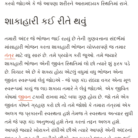
કરવો જોઇએ કે જે આપણા શરીરને આરામદાયક સ્થિતિમાં રાખે.
શાકાહારી કઈ રીતે થવું
તમારી અંદર જે ભોજન જઈ રહ્યું છે તેની ગુણવત્તાના સંદર્ભમાં
માંસાહારી ભોજન કરતા શાકાહારી ભોજન ચોક્કસપણે જ તમાર
તંત્ર
માટે વધુ સારું છે. તમે પ્રયોગ કરી જુઓ. તમે જ્યારે
શાકાહારી ભોજન એની જીવંત સ્થિતિમાં લો છો ત્યારે શું ફરક પડે
છે. વિચાર એ છે કે શક્ય હોય એટલું વધુમાં વધુ ભોજન એના
જીવંત સ્વરૂપમાં લેવું જોઇએ - જે પણ કંઇ રાંધ્યા વગર એના મૂળ
સ્વરૂપમાં કાચું જ લઇ શકાય તમારે તે લેવું જોઇએ. એક જીવિત
કોષમાં
જીવન
ટકાવી રાખવા માટે બધા ગુણ હોય છે. જો તમે એક
જીવંત કોષને ગ્રહણ કરો છો તો તમે જોશો કે તમારા તંત્રમાં એક
અલગ જ પ્રકારની સ્વસ્થતા હશે તેમજ તે સ્વસ્થતા અત્યાર સુધી
તમે જે પણ કંઇ અનુભવ્યું હશે તેના કરતાં તદ્દન અલગ હશે.
આપણે જ્યારે ખોરાકને રાંધીએ છીએ ત્યારે આપણે એની અંદરનાં