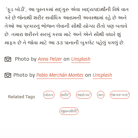
'ફૂડ બોડી', આ પુસ્તકમાં સદ્ગુરુ એવા ખાદ્યપદાર્થોની વિષે વાત
કરે છે જેનાથી શરીર સર્વાધિક આરામની અવસ્થામાં રહે છે અને
તેઓ આ પ્રકારનું ભોજન લેવાની સૌથી યોગ્ય રીતો પણ બતાવે
છે. તમારા શરીરને સરખું કરવા માટે અને એને સૌથી વધારે શું
માફક છે તે જોવા માટે આ ૩૩ પાનાની બુકલેટ પહેલું પગલું છે.
Anna Pelzer
Unsplash
Photo by
on
Pablo Merchán Montes
Unsplash
Photo by
on
ખોરાક
શરીર"
આરોગ્ય"
મન
જાગરૂકતા"
Related Tags
જીવનશૈલી"