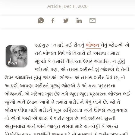
Article
Dec 11, 2020
સદગુરુ : તમારે કઈ રીતનું
ભોજન
લેવું જોઇએ એ
તમે ભોજન વિષે જે વિચારો છો અથવા તમારા
મૂલ્યો કે તમારી નૈતિકતા ઉપર આધારિત ન હોવું
જોઇએ પણ, એ તમારા શરીરને શું જોઇએ છે તેની
ઉપર આધારિત હોવું જોઇએ. ભોજન એ તમારા શરીર વિષે છે, તો
આપણે આપણા શરીરને પૂછવું જોઇએ કે એ કયા પ્રકારના
ભોજનથી એ ખરેખર ખુશ છે? તમે જુદા જુદા પ્રકારના ભોજન લઈ
જુઓ અને ધ્યાન આપો કે તમારા શરીર ને કેવું લાગે છે. જો તે
ખોરાક લીધા પછી શરીરને ખૂબ સક્રિયતા અને ઊર્જા અનુભવાય
તો એનો અર્થ એ થાય કે શરીર ખુશ છે. જો શરીરમાં સુસ્તી
અનુભવાય અને એને જાગૃત રાખવા માટે ચા-કોફી કે અન્ય
નિકોટીનયુક્ત પદાર્થોની જરૂર પડે તો સમજવું કે શરીર ખુશ નથી.