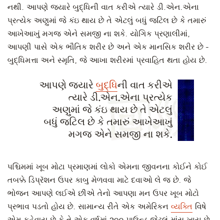
નથી. આપણે જ્યારે બુદ્ધિની વાત કરીએ ત્યારે ડી.એન.એના
પ્રત્યેક અણુમાં જે કંઇ થાય છે તે એટલું બધું જટિલ છે કે તમારું
આખેઆખું મગજ એને સમજી ના શકે. યોગિક પ્રણાલીમાં,
આપણી પાસે એક ભૌતિક શરીર છે અને એક માનસિક શરીર છે -
બુદ્ધિમત્તા અને સ્મૃતિ, જે આખા શરીરમાં પ્રવાહિત થતા હોય છે.
આપણે જ્યારે
બુદ્ધિ
ની વાત કરીએ
ત્યારે ડી.એન.એના પ્રત્યેક
અણુમાં જે કંઇ થાય છે તે એટલું
બધું જટિલ છે કે તમારું આખેઆખું
મગજ એને સમજી ના શકે.
પશ્ચિમમાં ખૂબ મોટા પ્રમાણમાં લોકો એમના જીવનના કોઈને કોઈ
તબક્કે ડિપ્રૅશન ઉપર કાબુ મેળવવા માટે દવાઓ લે જ છે. જે
ભોજન આપણે લઈએ છીએ તેનો આપણા મન ઉપર ખૂબ મોટો
પ્રભાવ પડતો હોય છે. સામાન્ય રીતે એક અમેરિકન
વ્યક્તિ
વિષે