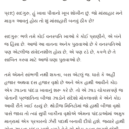
પ્રશ્ન:
) સદગુરુ, હું ખાવા પીવાનો ખૂબ શોખીન છું. જો માંસાહાર મને
માફક આવતું હોય તો શું માંસાહારી બનવું ઠીક છે?
સદગુરુ
: ભલે તમે કોઈ વનસ્પતિ ખાઓ કે કોઈ પ્રાણીને, એ બંને
જ હિંસા છે. આજે આ વાતના અનેક પુરાવાઓ છે કે વનસ્પતિઓ
પણ એટલીજ સંવેદનશીલ હોય છે, એ પણ રડે છે, કકળે છે તે
સાબિત કરવા માટે આજે ઘણા પુરાવાઓ છે.
તમે એમને સાંભળી નથી શકતા, બસ એટલું જ. ધારો કે અહીં
હજાર અથવા દસ હજાર વૃક્ષો છે અને એક હાથી આવીને કોઇ
એક ઝાડના પાંદડા ખાવાનું શરૂ કરે છે. તો એ ઝાડ ચોકાસપણે જ
પોતાની પ્રજાતિના બીજા ઝાડોને સંદેશો મોકલાવશે કે એને કોઇ
આવી રીતે ખાઈ રહ્યું છે. થોડીજ મિનિટોમાં જો હાથી બીજા વૃક્ષો
પાસે જાય તો ત્યાં સુધી બાકીના વૃક્ષોએ એમના પાંદડાઓમાં અમુક
માત્રામાં એક પ્રકારનો ઝેરી પદાર્થ બનાવી દીધો હશે. જ્યારે હાથી