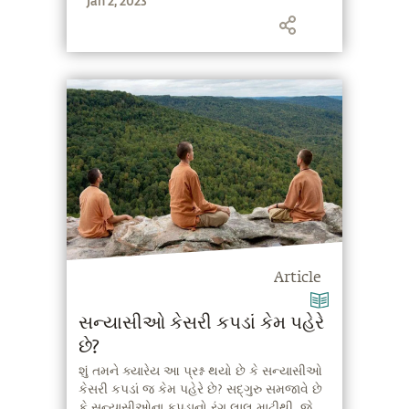
Jan 2, 2023
Article
સન્યાસીઓ કેસરી કપડાં કેમ પહેરે
છે?
શું તમને ક્યારેય આ પ્રશ્ન થયો છે કે સન્યાસીઓ
કેસરી કપડાં જ કેમ પહેરે છે? સદ્‍ગુરુ સમજાવે છે
કે સન્યાસીઓના કપડાનો રંગ લાલ માટીથી, જે