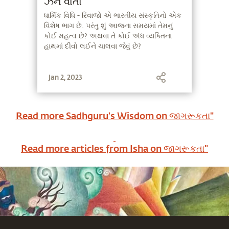
ઝેન વાર્તા
ધાર્મિક વિધિ - રિવાજો એ ભારતીય સંસ્કૃતિનો એક
વિશેષ ભાગ છે. પરંતુ શું આજના સમયમાં તેમનું
કોઈ મહત્વ છે? અથવા તે કોઈ અંધ વ્યક્તિના
હાથમાં દીવો લઈને ચાલવા જેવું છે?
Jan 2, 2023
Read more Sadhguru's Wisdom on
જાગરૂકતા"
Read more articles from Isha on
જાગરૂકતા"