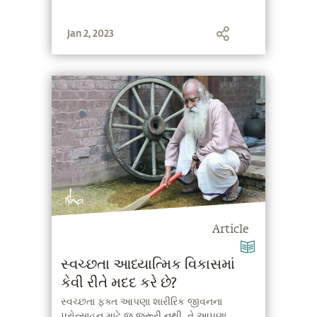
Jan 2, 2023
Article
સ્વચ્છતા આધ્યાત્મિક વિકાસમાં
કેવી રીતે મદદ કરે છે?
સ્વચ્છતા ફક્ત આપણા શારીરિક જીવનના
પ્રોત્સાહન માટે જ જરૂરી નથી, તે આપણા