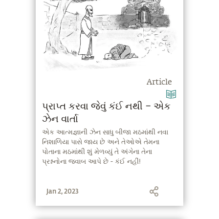
Article
પ્રાપ્ત કરવા જેવું કંઈ નથી – એક
ઝેન વાર્તા
એક આત્મજ્ઞાની ઝેન સાધુ બીજા મઠમાંથી નવા
નિશાળિયા પાસે જાય છે અને તેઓએ તેમના
પોતાના મઠમાંથી શું મેળવ્યું તે અંગેના તેના
પ્રશ્નનોના જવાબ આપે છે - કંઈ નહીં!
Jan 2, 2023