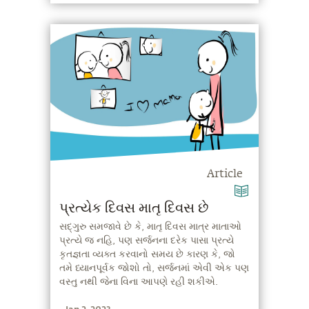
Article
પ્રત્યેક દિવસ માતૃ દિવસ છે
સદ્‍ગુરુ સમજાવે છે કે, માતૃ દિવસ માત્ર માતાઓ
પ્રત્યે જ નહિ, પણ સર્જનના દરેક પાસા પ્રત્યે
કૃતજ્ઞતા વ્યક્ત કરવાનો સમય છે કારણ કે, જો
તમે ધ્યાનપૂર્વક જોશો તો, સર્જનમાં એવી એક પણ
વસ્તુ નથી જેના વિના આપણે રહી શકીએ.