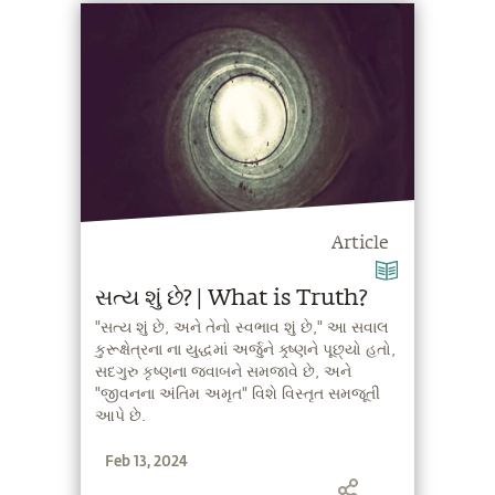
Article
સત્ય શું છે? | What is Truth?
"સત્ય શું છે, અને તેનો સ્વભાવ શું છે," આ સવાલ
કુરૂક્ષેત્રના ના યુદ્ધમાં અર્જુને ક્ર્ષ્ણને પૂછ્યો હતો,
સદગુરુ કૃષ્ણના જવાબને સમજાવે છે, અને
"જીવનના અંતિમ અમૃત" વિશે વિસ્તૃત સમજૂતી
આપે છે.
Feb 13, 2024