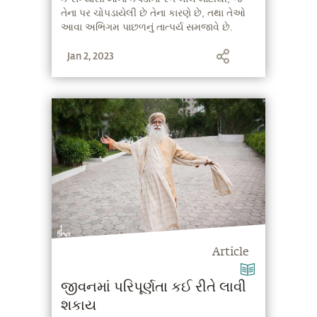
તેના પર ચોપડાયેલી છે તેના કારણે છે, તથા તેઓ
આવા અભિગમ પાછળનું તાત્પર્ય સમજાવે છે.
Jan 2, 2023
Article
જીવનમાં પરિપૂર્ણતા કઈ રીતે લાવી
શકાય