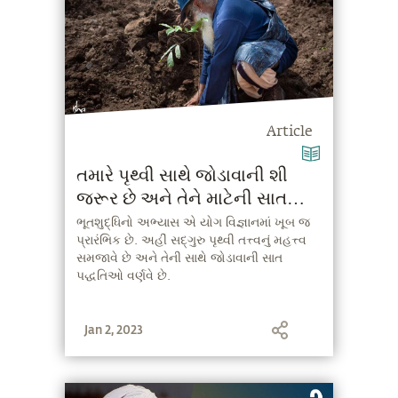
Article
તમારે પૃથ્વી સાથે જોડાવાની શી
જરૂર છે અને તેને માટેની સાત
પદ્ધતિઓ
ભૂતશુદ્ધિનો અભ્યાસ એ યોગ વિજ્ઞાનમાં ખૂબ જ
પ્રારંભિક છે. અહીં સદ્‍ગુરુ પૃથ્વી તત્ત્વનું મહત્ત્વ
સમજાવે છે અને તેની સાથે જોડાવાની સાત
પદ્ધતિઓ વર્ણવે છે.
Jan 2, 2023