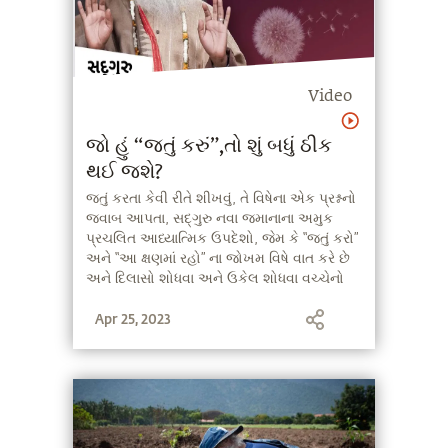
Video
જો હું “જતું કરું”,તો શું બધું ઠીક
થઈ જશે?
જતું કરતા કેવી રીતે શીખવું, તે વિષેના એક પ્રશ્નનો
જવાબ આપતા, સદ્‍ગુરુ નવા જમાનાના અમુક
પ્રચલિત આધ્યાત્મિક ઉપદેશો, જેમ કે “જતું કરો”
અને “આ ક્ષણમાં રહો” ના જોખમ વિષે વાત કરે છે
અને દિલાસો શોધવા અને ઉકેલ શોધવા વચ્ચેનો
તફાવત સમજાવે છે.
Apr 25, 2023