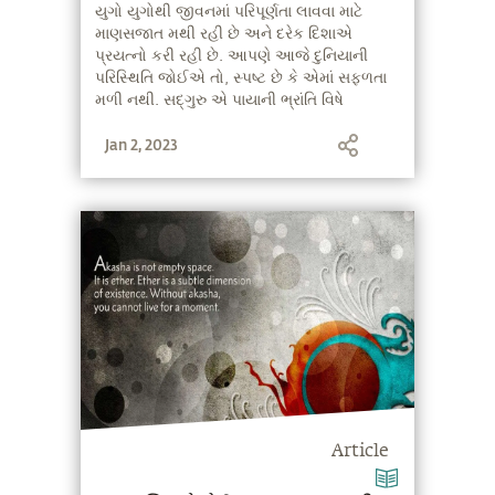
યુગો યુગોથી જીવનમાં પરિપૂર્ણતા લાવવા માટે
માણસજાત મથી રહી છે અને દરેક દિશાએ
પ્રયત્નો કરી રહી છે. આપણે આજે દુનિયાની
પરિસ્થિતિ જોઈએ તો, સ્પષ્ટ છે કે એમાં સફળતા
મળી નથી. સદ્‍ગુરુ એ પાયાની ભ્રાંતિ વિષે
સમજાવે છે જેમાં આપણે જેની શોધ બહાર કરીએ
Jan 2, 2023
છીએ તેનું અસ્તિત્વ આપણી અંદર છે.
Article