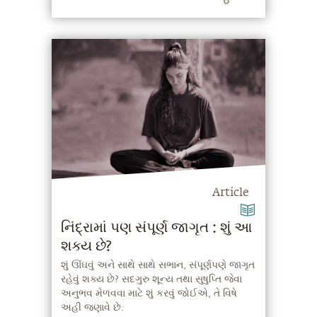
Article
નિંદ્રામાં પણ સંપૂર્ણ જાગૃત : શું આ
શક્ય છે?
શું ઊંઘવું અને સાથે સાથે સભાન, સંપૂર્ણપણે જાગૃત
રહેવું શક્ય છે? સદગુરુ શૂન્ય તથા સુષુપ્તિ જેવા
અનુભવ મેળવવા માટે શું કરવું જોઈએ, તે વિષે
અહી જણાવે છે.