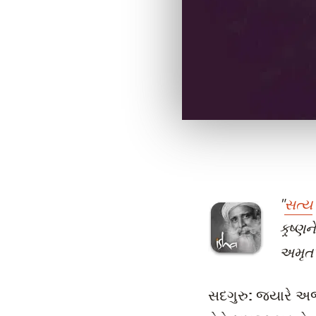
"
સત્ય
ક્ર્ષ
અમૃત"
સદગુરુ:
જ્યારે અર્