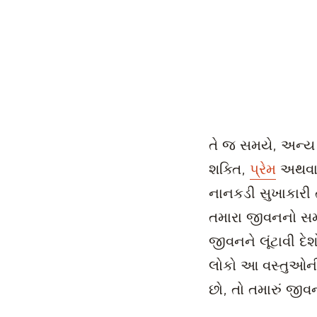
તે જ સમયે, અન્ય બ
શક્તિ,
પ્રેમ
અથવા ક
નાનકડી સુખાકારી 
તમારા જીવનનો સમય
જીવનને લૂંટાવી દ
લોકો આ વસ્તુઓની પા
છો, તો તમારું જી