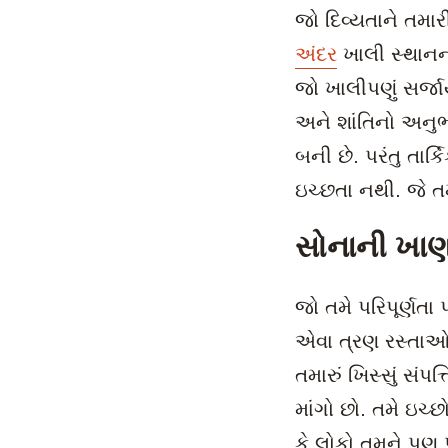
જો દિવ્યતાને તમા
અંદર
ખાલી સ્થાનની 
જો ખાલીપણું સર્જા
અને શાંતિનો અનુભવ
બની છે. પરંતુ તાર
ઇચ્છતા નથી. જે તમન
સોનાની ખા
જો તમે પરિપૂર્ણતા
એવા ત્રણ રસ્તાઓ છ
તમારું ખિસ્સું સંપ
માંગો છો. તમે ઇચ્છ
કે લોકો તમને પણ પ્