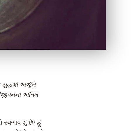
યુદ્ધમાં અર્જુને
ે "જીવનના અંતિમ
 સ્વભાવ શું છે? હું