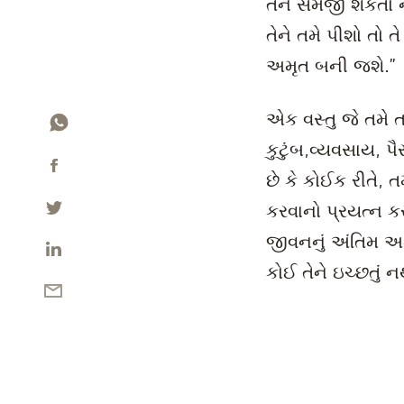
તેને સમજી શકતો નથ
તેને તમે પીશો તો ત
અમૃત બની જશે.”
એક વસ્તુ જે તમે 
કુટુંબ,વ્યવસાય, પ
છે કે કોઈક રીતે, 
કરવાનો પ્રયત્ન ક
જીવનનું અંતિમ અમૃત
કોઈ તેને ઇચ્છતું ન