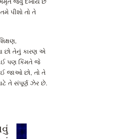
મૃત જેવું દેખાય છે
 તમે પીશો તો તે
શિક્ષણ,
ા છો તેનું કારણ એ
ોઈ પણ કિંમતે જે
 થઈ જાઓ છો, તો તે
 તે સંપૂર્ણ ઝેર છે.
ું