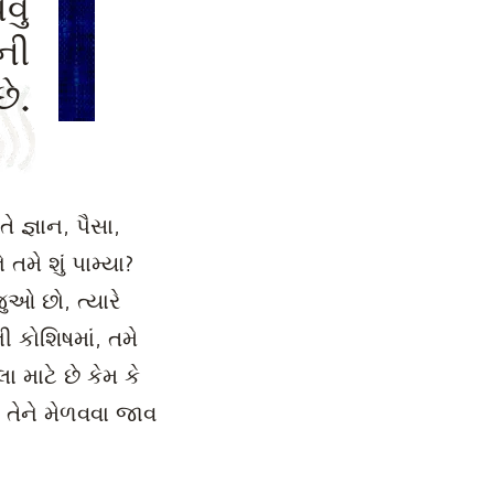
ું
ની
ે.
 જ્ઞાન, પૈસા,
તમે શું પામ્યા?
ઓ છો, ત્યારે
 કોશિષમાં, તમે
માટે છે કેમ કે
છે તેને મેળવવા જાવ