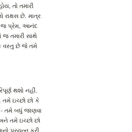
હોય, તો તમારી
 રાક્ષસ છે. માત્ર
ં જ પ્રેમ, આનંદ
ાં જ તમારી સાથે
વસ્તુ છે જે તમે
પૂર્ણ થશો નહીં.
 તમે ઇચ્છો છો કે
ય - તમે બધું જાણવા
 અને તમે ઇચ્છો છો
તાનો પ્રયત્ન કરી