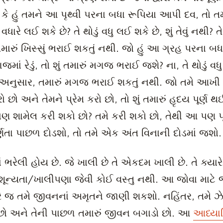
ો કે હું તમને આ પૃથ્વી પરના બધા રૂપિયા આપી દવ, તો તમા
 વધારે લઈ શકે છે? તે થોડું વધુ લઈ શકે છે, શું તેવું નથી?
ારું ખિસ્સું ભરાઈ શકતું નથી. જો હું આ ગ્રહ પરના બધા 
માં રેડું, તો શું તમારું મગજ ભરાઈ જશે? ના, તે થોડું વધ
અનુસાર, તમારું મગજ ભરાઈ શકતું નથી. જો તમે આખી વસ
 છો અને તેમને પ્રેમ કરો છો, તો શું તમારું હૃદય પૂર્ણ 
ણ શામેલ કરી શકો છો? તમે કરી શકો છો, તેથી આ પણ પૂ
ૂર્ણતા પાછળ દોડશો, તો તમે એક અંત વિનાની દોડમાં જશો
શાં ભરેલી હોય છે. જે ખાલી છે તે એકદમ ખાલી છે. તે ક્યા
ણ, શૂન્યતા/ખાલીપણા જેવી કોઈ વસ્તુ નથી. આ જોવા માટે
યારે જ તમે જીવનનાં અમૃતને જાણી શકશો. નહિંતર, તમે ઝ
છો અને તેની પાછળ તમારું જીવન બગાડો છો. આ
આધ્યાત