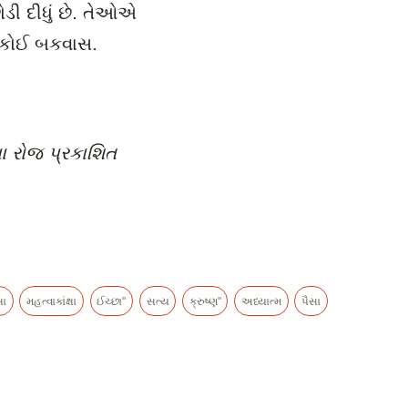
ોડી દીધું છે. તેઓએ
ા કોઈ બકવાસ.
ા રોજ પ્રકાશિત
સા
મહત્વાકાંક્ષા
ઈચ્છા"
સત્ય
ક્રુષ્ણ"
અધ્યાત્મ
પૈસા