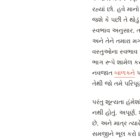
રહ્યાં છો. હવે માન
જશે કે પછી તે થોડું
સ્વભાવ અનુસાર, તમ
અને તેને તમારા મગજ
વસ્તુઓના સ્વભાવ 
ભાગ રૂપે શામેલ કરો
નવજાત
બાળકને
પ
તેથી જો તમે પરિપ
પરંતુ શૂન્યતા હંમે
નથી હોતું. અપૂર્
છે, અને માત્ર ત્
સમજીને ભૂલ કરો 