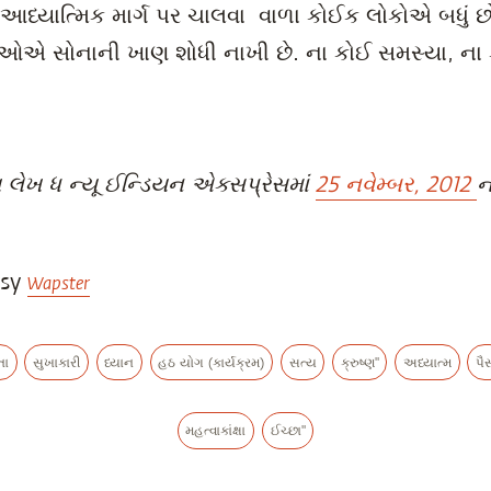
કે આધ્યાત્મિક માર્ગ પર ચાલવા વાળા કોઈક લોકોએ બધું છ
. તેઓએ સોનાની ખાણ શોધી નાખી છે. ના કોઈ સમસ્યા, ન
લેખ ધ ન્યૂ ઈન્ડિયન એક્સપ્રેસમાં
25 નવેમ્બર, 2012
ન
esy
Wapster
તા
સુખાકારી
ધ્યાન
હઠ યોગ (કાર્યક્રમ)
સત્ય
ક્રુષ્ણ"
અધ્યાત્મ
પૈ
મહત્વાકાંક્ષા
ઈચ્છા"