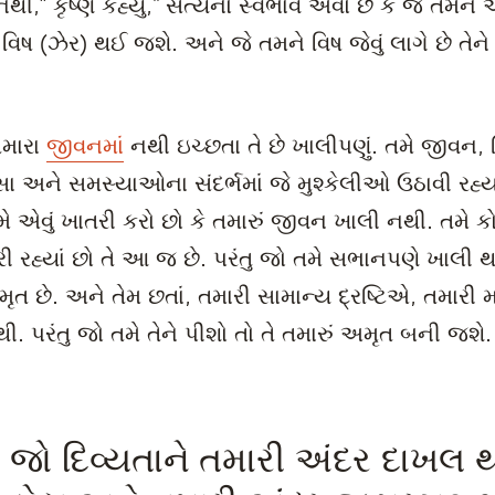
ી,” કૃષ્ણે કહ્યું,“ સત્યનો સ્વભાવ એવો છે કે જે તમને અ
ે વિષ (ઝેર) થઈ જશે. અને જે તમને વિષ જેવું લાગે છે તેને
તમારા
જીવનમાં
નથી ઇચ્છતા તે છે ખાલીપણું. તમે જીવન, 
ૈસા અને સમસ્યાઓના સંદર્ભમાં જે મુશ્કેલીઓ ઉઠાવી રહ્ય
તમે એવું ખાતરી કરો છો કે તમારું જીવન ખાલી નથી. તમે ક
રી રહ્યાં છો તે આ જ છે. પરંતુ જો તમે સભાનપણે ખાલી
 છે. અને તેમ છતાં, તમારી સામાન્ય દ્રષ્ટિએ, તમારી માટે
થી. પરંતુ જો તમે તેને પીશો તો તે તમારું અમૃત બની જશે.
જો દિવ્યતાને તમારી અંદર દાખલ થવ