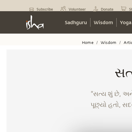
Subscribe
Volunteer
Donate
S
Sadhguru
Wisdom
Yoga
Home
Wisdom
Arti
/
/
સત્
"સત્ય શું છે, અને
પૂછ્યો હતો, સદ