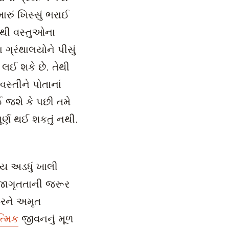
રું ખિસ્સું ભરાઈ
 તેથી વસ્તુઓના
ગ્રંથાલયોને પીસું
ુ લઈ શકે છે. તેથી
્તીને પોતાનાં
થઈ જશે કે પછી તમે
ર્ણ થઈ શકતું નથી.
.
રેય અડધું ખાલી
 જાગૃતતાની જરૂર
ેરને અમૃત
્મિક
જીવનનું મૂળ