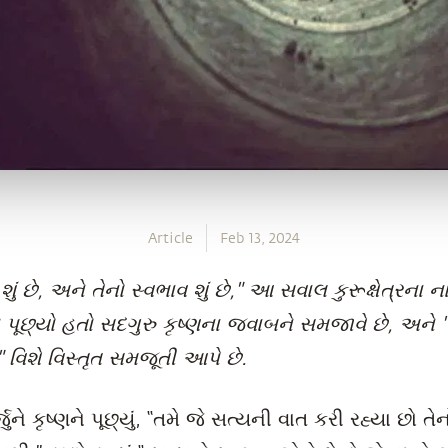
Article
Feb 13, 2024
શું છે, અને તેનો સ્વભાવ શું છે," આ સવાલ કુરૂક્ષેત્રના ના 
્ણને પૂછ્યો હતો સદગુરુ કૃષ્ણના જવાબને સમજાવે છે, અન
 વિશે વિસ્તૃત સમજૂતી આપે છે.
જુને કૃષ્ણને પૂછ્યું, “તમે જે સત્યની વાત કરી રહ્યા છો તેનો