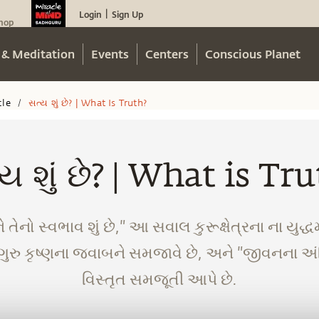
Login
Sign Up
|
hop
 & Meditation
Events
Centers
Conscious Planet
cle
સત્ય શું છે? | What Is Truth?
/
ય શું છે? | What is Tr
 તેનો સ્વભાવ શું છે," આ સવાલ કુરૂક્ષેત્રના ના યુદ્ધમાં
ગુરુ કૃષ્ણના જવાબને સમજાવે છે, અને "જીવનના અ
વિસ્તૃત સમજૂતી આપે છે.