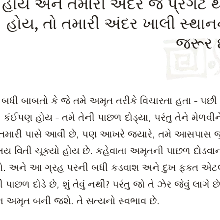
હોય અને તમારી અંદર જ પ્રગટ થવ
હોય, તો તમારી અંદર ખાલી સ્થાન
જરૂર છ
ધી બાબતો કે જે તમે અમૃત તરીકે વિચારતા હતા - પછી તે
ંઈપણ હોય - તમે તેની પાછળ દોડ્યા, પરંતુ તેને મેળવીને 
તમારી પાસે આવી છે, પણ આખરે જ્યારે, તમે આસપાસ જુ
 વિતી ચૂક્યો હોય છે. કહેવાતા અમૃતની પાછળ દોડવાની
ેશો. અને આ ગ્રહ પરની બધી કડવાશ અને દુખ ફક્ત એટલા 
છળ દોડે છે, શું તેવું નથી? પરંતુ જો તે ઝેર જેવું લાગે 
વન અમૃત બની જશે. તે સત્યનો સ્વભાવ છે.