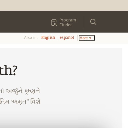
Program
Finder
Also in:
More
English
español
uth?
 અર્જુને ક્ર્ષ્ણને
ંતિમ અમૃત" વિશે