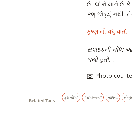
છે. લોકો માને છે 
કશું છોડ્યું નથી
કૃષ્ણ ની વધુ વાર્તા
સંપાદકની નોંધ:
આ 
થયો હતો. .
Photo court
હઠ યોગ"
જાગરૂકતા"
સાધના
તીવ્ર
Related Tags