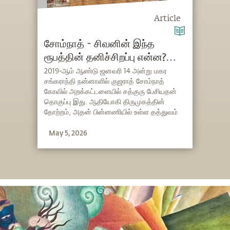
Article
சோம்நாத் - சிவனின் இந்த
ரூபத்தின் தனிச்சிறப்பு என்ன?
(Somnath in Tamil)
2019-ஆம் ஆண்டு ஜனவரி 14 அன்று மகர
சங்கராந்தி நன்னாளில் குஜராத் சோம்நாத்
கோவில் அறக்கட்டளையில் சத்குரு பேசியதன்
தொகுப்பு இது. ஆதியோகி திருமுகத்தின்
தோற்றம், அதன் பின்னணியில் உள்ள தத்துவம்
மற்றும் 'சோம சூத்திரம்' எனப்படும் உள்நிலை
May 5, 2026
ரசாயன மேலாண்மை குறித்தும் இதில்
விளக்கப்பட்டுள்ளது. மனிதன் தன் வாழ்வை
முழுதிறனுடன் வாழ தேவையான நிச்சலனம்,
உற்சாகம் மற்றும் போதை ஆகிய மூன்று
நிலைகளின் முக்கியத்துவத்தை சத்குருவின்
இந்த உரை எடுத்துரைக்கிறது.