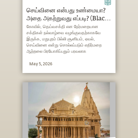
செய்வினை என்பது உண்மையா?
அதை அகற்றுவது எப்படி? (Black
Magic in Tamil)
கோவில், தெய்வசக்தி என நேர்மறையான
சக்திகள் நல்வாழ்வை வழங்குவதற்காகவே
இருக்க, மறுபுறம் பில்லி சூனியம், ஏவல்,
செய்வினை என்று சொல்லப்படும் எதிர்மறை
ஆற்றலை பிரயோகிப்பதும் பரவலாக
பேசப்படுகிறது. செய்வினை உண்மையாகவே
May 5, 2026
செயல்படுமா? மற்றவர்கள் நமக்குச்
செய்யக்கூடிய செய்வினை குறித்துக் கூறும்
சத்குரு, அதை அகற்றுவதற்கான எளிய
வழிமுறையையும் இங்கே நம்முடன்
பகிர்ந்துகொள்கிறார்.