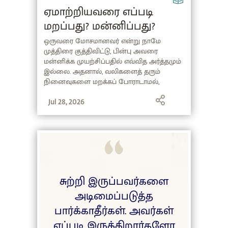
ஏமாற்றியவரை எப்படி
மறப்பது? மன்னிப்பது?
ஒருவரை மோசமானவர் என்று நாமே
முத்திரை குத்திவிட்டு, பின்பு அவரை
மன்னிக்க முயற்சிப்பதில் எவ்வித அர்த்தமும்
இல்லை. அதனால், வலிகளைத் தரும்
நினைவுகளை மறக்கப் போராடாமல்,
மனிதர்களை அவர்களின் இயல்போடு
அப்படியே ஏற்றுக்கொள்ளப் பழகுங்கள்
Jul 28, 2026
என்று சொல்லும் சத்குரு, மனித மனம்
மற்றும் மன்னிப்பு குறித்து ஆழமான
கண்ணோட்டத்தையும் பகிர்ந்துள்ளார்.
சுற்றி இருப்பவர்களை
அடிமைப்படுத்த
பார்க்காதீர்கள். அவர்கள்
எப்படி இருக்கிறார்களோ