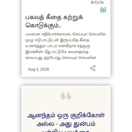
Article
பகவத் கீதை கற்றுக்
கொடுக்கும்
விலைமதிப்பற்ற பாடம்
பலனை எதிர்பார்க்காமல், செய்யும் செயலில்
முழு ஈடுபாட்டுடன் இருப்பதே கீதை
உணர்த்தும் பாடம் என்கிறார் சத்குரு.
இலக்கின் மீது மட்டுமே கவனத்தை
வைப்பது, தற்போது செய்யும் செயலின்
திறனைக் குறைத்துவிடும். அதனால்,
இலக்கை நோக்கிய கற்பனைகளைத்
Aug 5, 2026
தவிர்த்து, நிகழ்கால செயலில் முழு
அர்ப்பணிப்புடன் ஈடுபடுங்கள். பகவத்
கீதையின் சுவாரஸ்யமான மறுபக்கத்தைத்
தெரிந்துகொள்ள, கட்டுரையை
முழுமையாகப் படியுங்கள்!
ஆனந்தம் ஒரு குறிக்கோள்
அல்ல - அது துன்பம்