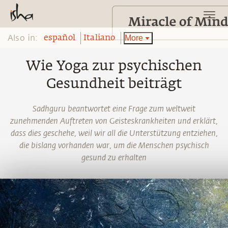
Also in:
More
español
Italiano
Wie Yoga zur psychischen
Gesundheit beiträgt
Sadhguru beantwortet eine Frage zum weltweit
zunehmenden Auftreten von Geisteskrankheiten und erklärt,
dass dies geschehe, weil wir all die Unterstützung entziehen,
die bislang vorhanden war, um die Menschen psychisch
gesund zu erhalten