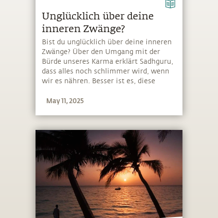
Unglücklich über deine
inneren Zwänge?
Bist du unglücklich über deine inneren
Zwänge? Über den Umgang mit der
Bürde unseres Karma erklärt Sadhguru,
dass alles noch schlimmer wird, wenn
wir es nähren. Besser ist es, diese
Samen herauszuziehen und getrocknet
May 11, 2025
aufzubewahren