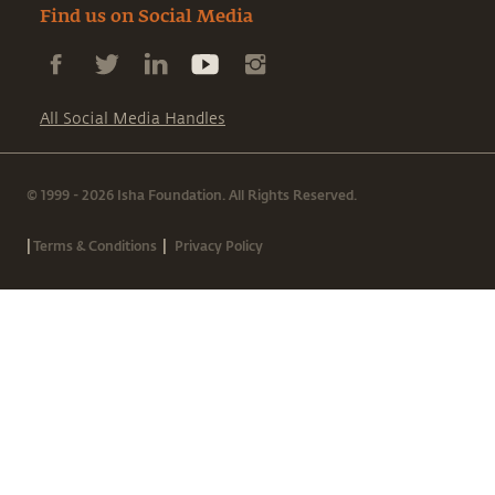
Find us on Social Media
All Social Media Handles
© 1999 - 2026 Isha Foundation. All Rights Reserved.
|
|
Terms & Conditions
Privacy Policy