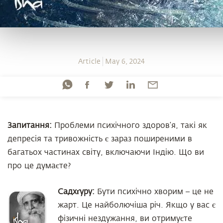
Article
May 6, 2024
Запитання:
Проблеми психічного здоров’я, такі як
депресія та тривожність є зараз поширеними в
багатьох частинах світу, включаючи Індію. Що ви
про це думаєте?
Садхґуру:
Бути психічно хворим – це не
жарт. Це найболючіша річ. Якщо у вас є
фізичні нездужання, ви отримуєте