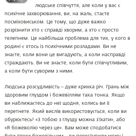
людське співчуття, але коли у вас є
психічне захворювання, ви, на жаль, стаєте
посміховиськом.
Це тому, що дуже важко
розрізнити хто є справді хворим, а хто є просто
телепнем.
Це найбільша проблема для тих, у кого в
родині є хтось із психічними розладами. Ви не
знаєте, коли вони це вигадують, а коли насправді
страждають. Ви не знаєте, коли бути співчутливим,
а коли бути суворим з ними.
Людська розсудливість – дуже крихка річ. Грань між
здоровим глуздом і божевіллям така тонка. Якщо
ви наближаєтесь до неї щодня, колись ви її
перетнете. Який вислів використовується, коли ви
обурюєтесь? «З тобою з глузду можна з’їхати», або
«Я божеволію через це». Вам може сподобатися