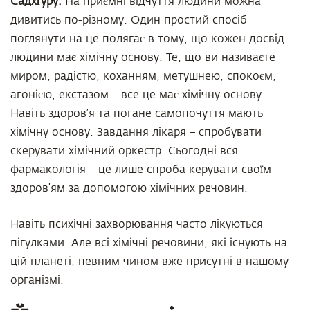
Садхґуру:
На приємні відчуття людини можна
дивитись по-різному. Один простий спосіб
поглянути на це полягає в тому, що кожен досвід
людини має хімічну основу. Те, що ви називаєте
миром, радістю, коханням, метушнею, спокоєм,
агонією, екстазом – все це має хімічну основу.
Навіть здоров’я та погане самопочуття мають
хімічну основу. Завдання лікаря – спробувати
скерувати хімічний оркестр. Сьогодні вся
фармакологія – це лише спроба керувати своїм
здоров’ям за допомогою хімічних речовин.
Навіть психічні захворювання часто лікуються
пігулками. Але всі хімічні речовини, які існують на
цій планеті, певним чином вже присутні в нашому
організмі.