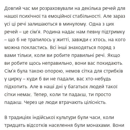
Довгий час ми розраховували на декілька речей для
нашої психічної та емоційної стабільності. Але зараз
усі ці речі залишаються в минулому. Одна з цих
речей – це сім’я. Родина надає нам певну підтримку
– що б не трапилось у житті, завжди є хтось, на кого
можна покластись. Всі інші знаходяться поряд з
вами тільки, коли ви робите правильні речі. Якщо
ви робите щось неправильно, вони вас покидають.
Сім’я була такою опорою, немов сітка для стрибків
у цирку – куди б ви не падали, вас хто-небудь
підхопить. Але в наші дні у багатьох людей такої
сітки немає. Тепер, коли ти падаєш, ти просто
падаєш. Через це люди втрачають цілісність.
В традиціях індійської культури були часи, коли
тридцять відсотків населення були монахами. Вони