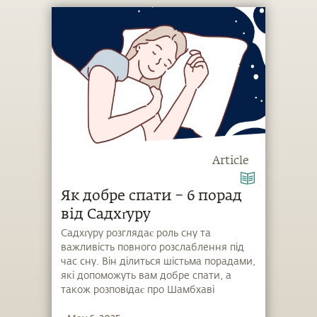
Article
Як добре спати – 6 порад
від Садхґуру
Садхґуру розглядає роль сну та
важливість повного розслаблення під
час сну. Він ділиться шістьма порадами,
які допоможуть вам добре спати, а
також розповідає про Шамбхаві
Махамудру, яка розмиває межу між