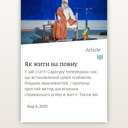
Article
Як жити на повну
У цій статті Садхґуру попереджає нас,
що встановлення цілей позбавляє
більших можливостей, і пропонує
простий метод досягнення
справжнього успіху в житті. Також він
пояснює, чому ідея «робити менше і
Aug 6, 2025
отримувати більше» є не лише
обманом інших людей, але, перш за
все, самообманом.