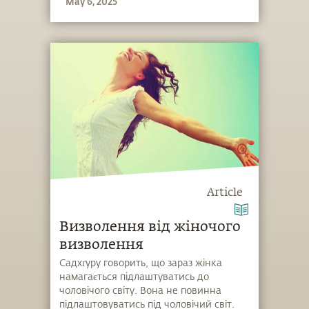
May 6, 2025
сном та станом пробудження.
Article
Визволення від жіночого
визволення
Садхґуру говорить, що зараз жінка
намагається підлаштуватись до
чоловічого світу. Вона не повинна
підлаштовуватись під чоловічий світ.