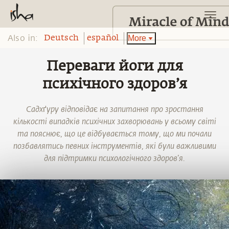
Also in:
More
Deutsch
español
Переваги йоги для
психічного здоров’я
Садхґуру відповідає на запитання про зростання
кількості випадків психічних захворювань у всьому світі
та пояснює, що це відбувається тому, що ми почали
позбавлятись певних інструментів, які були важливими
для підтримки психологічного здоров’я.