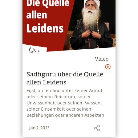
Video
Sadhguru über die Quelle
allen Leidens
Egal, ob jemand unter seiner Armut
oder seinem Reichtum, seiner
Unwissenheit oder seinem Wissen,
seiner Einsamkeit oder seinen
Beziehungen oder anderen Aspekten
des Lebens leidet; Sadhguru erklärt,
Jan 2, 2023
dass das Leiden nicht von einer
Situation her rührt, sondern weil man