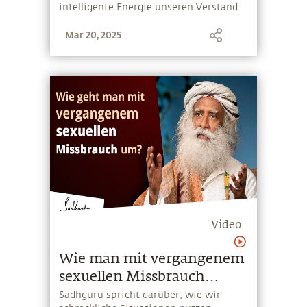
intelligente Energie unseren Verstand
und Körper steuert. Wer über sein
Mar 20, 2025
Prana bestimmt, erreicht vollständiges
psychisches Gleichgewicht und eine
verbesserte körperliche Gesundheit
Video
Wie man mit vergangenem
sexuellen Missbrauch
umgeht
Sadhguru spricht darüber, wie wir