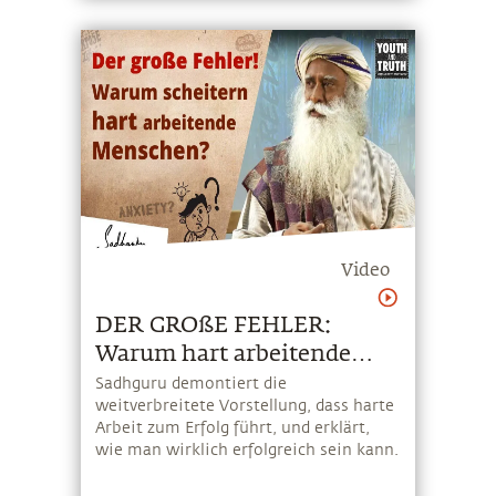
nur halb lebendig ist.
Video
DER GROßE FEHLER:
Warum hart arbeitende
Menschen scheitern?
Sadhguru demontiert die
weitverbreitete Vorstellung, dass harte
Arbeit zum Erfolg führt, und erklärt,
wie man wirklich erfolgreich sein kann.