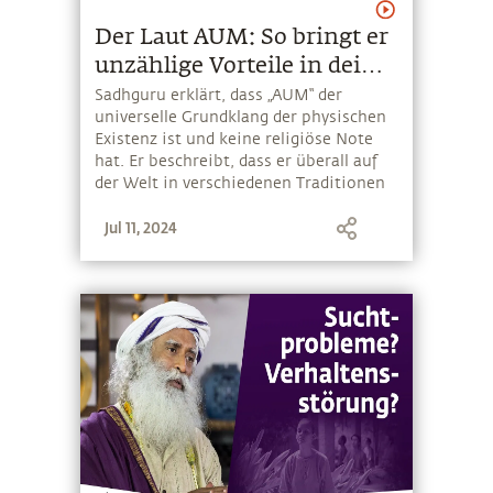
Der Laut AUM: So bringt er
unzählige Vorteile in dein
Leben
Sadhguru erklärt, dass „AUM“ der
universelle Grundklang der physischen
Existenz ist und keine religiöse Note
hat. Er beschreibt, dass er überall auf
der Welt in verschiedenen Traditionen
zu finden ist, auch im Christentum und
Jul 11, 2024
Islam