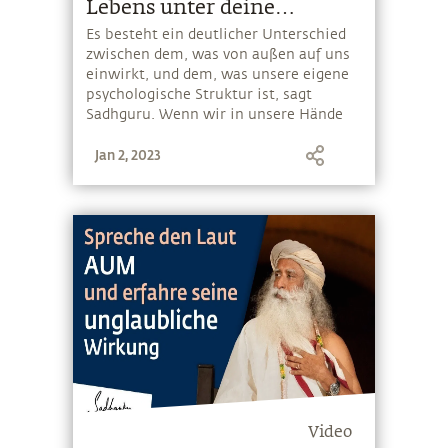
Lebens unter deine
Kontrolle
Es besteht ein deutlicher Unterschied
zwischen dem, was von außen auf uns
einwirkt, und dem, was unsere eigene
psychologische Struktur ist, sagt
Sadhguru. Wenn wir in unsere Hände
nehmen, was unserem Bereich
Jan 2, 2023
entspringt, werden 98% unseres Lebens
transformiert.
Video