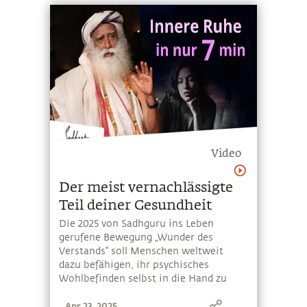
unserer Zeit, so viele Menschen wie
möglich zur Aufnahme einer
meditativen Übung zu bewegen
Video
Der meist vernachlässigte
Teil deiner Gesundheit
Die 2025 von Sadhguru ins Leben
gerufene Bewegung „Wunder des
Verstands“ soll Menschen weltweit
dazu befähigen, ihr psychisches
Wohlbefinden selbst in die Hand zu
nehmen. Angesichts einer von
Apr 23, 2025
Wissenschaftlern prognostizierten