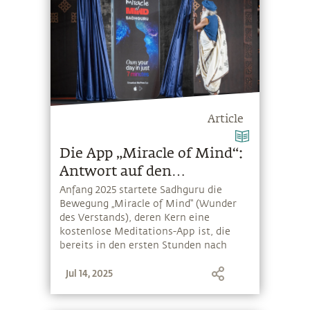
Article
Die App „Miracle of Mind“:
Antwort auf den
wachsenden Ruf nach
Anfang 2025 startete Sadhguru die
Bewegung „Miracle of Mind“ (Wunder
Lösungen für psychisches
des Verstands), deren Kern eine
Wohlbefinden
kostenlose Meditations-App ist, die
bereits in den ersten Stunden nach
Einführung von 1 Million Menschen
Jul 14, 2025
heruntergeladen wurde. Erfahre hier
mehr über die Hintergründe der
Bewegung und die Dringlichkeit