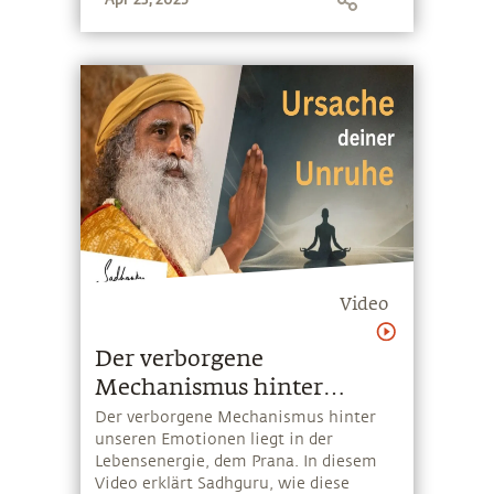
Pandemie der psychischen
Erkrankungen will die gleichnamige
App eine konkrete Antwort geben...
Video
Der verborgene
Mechanismus hinter
deinen Emotionen
Der verborgene Mechanismus hinter
unseren Emotionen liegt in der
Lebensenergie, dem Prana. In diesem
Video erklärt Sadhguru, wie diese