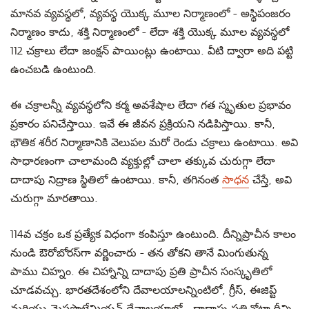
మానవ వ్యవస్థలో, వ్యవస్థ యొక్క మూల నిర్మాణంలో - అస్థిపంజరం
నిర్మాణం కాదు, శక్తి నిర్మాణంలో - లేదా శక్తి యొక్క మూల వ్యవస్థలో
112 చక్రాలు లేదా జంక్షన్ పాయింట్లు ఉంటాయి. వీటి ద్వారా అది పట్టి
ఉంచబడి ఉంటుంది.
ఈ చక్రాలన్నీ వ్యవస్థలోని కర్మ అవశేషాల లేదా గత స్మృతుల ప్రభావం
ప్రకారం పనిచేస్తాయి. ఇవే ఈ జీవన ప్రక్రియని నడిపిస్తాయి. కానీ,
భౌతిక శరీర నిర్మాణానికి వెలుపల మరో రెండు చక్రాలు ఉంటాయి. అవి
సాధారణంగా చాలామంది వ్యక్తుల్లో చాలా తక్కువ చురుగ్గా లేదా
దాదాపు నిద్రాణ స్థితిలో ఉంటాయి. కానీ, తగినంత
సాధన
చేస్తే, అవి
చురుగ్గా మారతాయి.
114వ చక్రం ఒక ప్రత్యేక విధంగా కంపిస్తూ ఉంటుంది. దీన్నిప్రాచీన కాలం
నుండి ఔరోబోరస్‍గా వర్ణించారు - తన తోకని తానే మింగుతున్న
పాము చిహ్నం. ఈ చిహ్నాన్ని దాదాపు ప్రతి ప్రాచీన సంస్కృతిలో
చూడవచ్చు. భారతదేశంలోని దేవాలయాలన్నింటిలో, గ్రీస్, ఈజిప్ట్