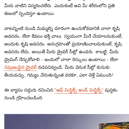
మీరు వాటిని విస్మరించలేరు. ఎందుకంటే అవి మీ శరీరంలోని ప్రతి
కణంలో స్పందిస్తూ ఉంటాయి.
వాటన్నింటి నుండి మిమ్మల్ని దూరంగా ఉంచుకోవడానికి చాలా కృషి
అవసరం, లేదా కేవలం భక్తి చాలు. స్వయంగా మీరే చేయాలనుకుంటే,
అందుకు కృషి అవసరం. అనుగ్రహంతో ప్రయాణించాలనుకుంటే, కృషి
అవసరం లేదు, అయితే మీరు డ్రైవర్ సీట్లో ఉండరు. కాబట్టి, మీరు
డ్రైవింగ్ నేర్చుకోవాలి - ఇందులో చాలా రిస్కులు ఉంటాయి - లేదా
నిపుణుడైన డ్రైవర్
నడపనివ్వండి, మీరు వెనుక సీట్లో కునుకు
తీయవచ్చు. గమ్యం చేరుతున్నంత వరకూ, ఎలా వెళ్తే ఏముంది?
ఈ వ్యాసం సద్గురు రచించిన
"ఆఫ్ మిస్టిక్స్ అండ్ మిస్టేక్స్"
పుస్తకం
నుండి గ్రహించబడింది.