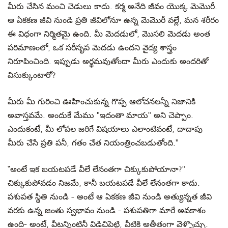
మీరు చేసిన మంచి చెడులు కాదు. కర్మ అనేది జీవం యొక్క మెమొరీ.
ఆ ఏకకణ జీవి నుండి ప్రతి జీవిలోనూ ఉన్న మెమొరీ వల్లే, మన శరీరం
ఈ విధంగా నిర్మితమై ఉంది. మీ మెదడులో, మొసలి మెదడు అంత
పరిమాణంలో, ఒక సరీసృప మెదడు ఉందని వైద్య శాస్త్రం
నిరూపించింది. ఇప్పుడు అర్థమవుతోందా మీరు ఎందుకు అందరితో
విసుక్కుంటారో?
మీరు మీ గురించి ఊహించుకున్న గొప్ప ఆలోచనలన్నీ నిజానికి
అవాస్తవమే. అందుకే మేము "ఇదంతా మాయ" అని చెప్పాం.
ఎందుకంటే, మీ లోపల జరిగే విషయాలు ఎలాంటివంటే, దాదాపు
మీరు చేసే ప్రతి పనీ, గతం చేత నియంత్రించబడుతోంది."
“అంటే ఇక బయటపడే వీలే లేనంతగా చిక్కుకుపోయానా?"
చిక్కుకుపోవడం నిజమే, కానీ బయటపడే వీలే లేనంతగా కాదు.
పశుపత స్థితి నుండి - అంటే ఆ ఏకకణ జీవి నుండి అత్యున్నత జీవి
వరకు ఉన్న జంతు స్వభావం నుండి - పశుపతిగా మారే అవకాశం
ఉంది- అంటే, వీటన్నింటినీ విడిచిపెట్టి, వీటికి అతీతంగా వెళ్ళొచ్చు.