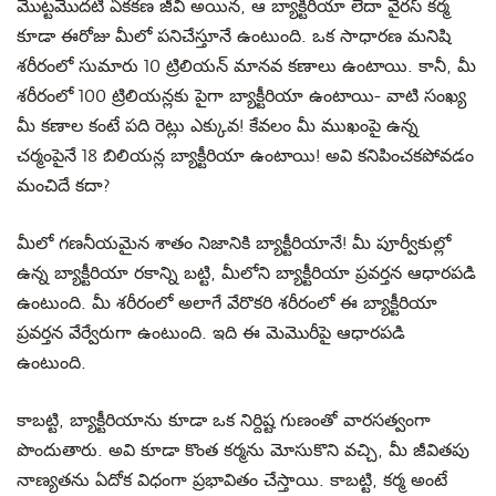
మొట్టమొదటి ఏకకణ జీవి అయిన, ఆ బ్యాక్టీరియా లేదా వైరస్ కర్మ
కూడా ఈరోజు మీలో పనిచేస్తూనే ఉంటుంది. ఒక సాధారణ మనిషి
శరీరంలో సుమారు 10 ట్రిలియన్ మానవ కణాలు ఉంటాయి. కానీ, మీ
శరీరంలో 100 ట్రిలియన్లకు పైగా బ్యాక్టీరియా ఉంటాయి- వాటి సంఖ్య
మీ కణాల కంటే పది రెట్లు ఎక్కువ! కేవలం మీ ముఖంపై ఉన్న
చర్మంపైనే 18 బిలియన్ల బ్యాక్టీరియా ఉంటాయి! అవి కనిపించకపోవడం
మంచిదే కదా?
మీలో గణనీయమైన శాతం నిజానికి బ్యాక్టీరియానే! మీ పూర్వీకుల్లో
ఉన్న బ్యాక్టీరియా రకాన్ని బట్టి, మీలోని బ్యాక్టీరియా ప్రవర్తన ఆధారపడి
ఉంటుంది. మీ శరీరంలో అలాగే వేరొకరి శరీరంలో ఈ బ్యాక్టీరియా
ప్రవర్తన వేర్వేరుగా ఉంటుంది. ఇది ఈ మెమొరీపై ఆధారపడి
ఉంటుంది.
కాబట్టి, బ్యాక్టీరియాను కూడా ఒక నిర్దిష్ట గుణంతో వారసత్వంగా
పొందుతారు. అవి కూడా కొంత కర్మను మోసుకొని వచ్చి, మీ జీవితపు
నాణ్యతను ఏదోక విధంగా ప్రభావితం చేస్తాయి. కాబట్టి, కర్మ అంటే