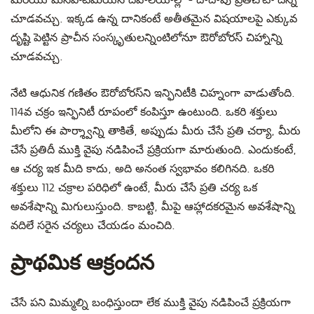
మరియు మెసపొటేమియన్ దేవాలయాల్లో - దాదాపు ప్రతిచోటా దీన్ని
చూడవచ్చు. ఇక్కడ ఉన్న దానికంటే అతీతమైన విషయాలపై ఎక్కువ
దృష్టి పెట్టిన ప్రాచీన సంస్కృతులన్నింటిలోనూ ఔరోబోరస్ చిహ్నాన్ని
చూడవచ్చు.
నేటి ఆధునిక గణితం ఔరోబోరస్‍ని ఇన్ఫినిటీకి చిహ్నంగా వాడుతోంది.
114వ చక్రం ఇన్ఫినిటీ రూపంలో కంపిస్తూ ఉంటుంది. ఒకరి శక్తులు
మీలోని ఈ పార్శ్వాన్ని తాకితే, అప్పుడు మీరు చేసే ప్రతి చర్యా, మీరు
చేసే ప్రతిదీ ముక్తి వైపు నడిపించే ప్రక్రియగా మారుతుంది. ఎందుకంటే,
ఆ చర్య ఇక మీది కాదు, అది అనంత స్వభావం కలిగినది. ఒకరి
శక్తులు 112 చక్రాల పరిధిలో ఉంటే, మీరు చేసే ప్రతి చర్య ఒక
అవశేషాన్ని మిగులుస్తుంది. కాబట్టి, మీపై ఆహ్లాదకరమైన అవశేషాన్ని
వదిలే సరైన చర్యలు చేయడం మంచిది.
ప్రాథమిక ఆక్రందన
చేసే పని మిమ్మల్ని బంధిస్తుందా లేక ముక్తి వైపు నడిపించే ప్రక్రియగా