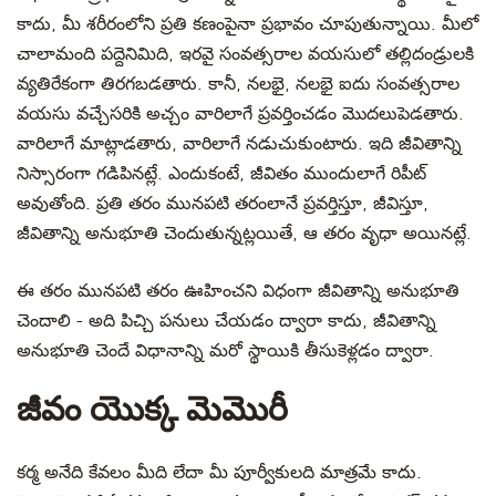
కాదు, మీ శరీరంలోని ప్రతి కణంపైనా ప్రభావం చూపుతున్నాయి. మీలో
చాలామంది పద్దెనిమిది, ఇరవై సంవత్సరాల వయసులో తల్లిదండ్రులకి
వ్యతిరేకంగా తిరగబడతారు. కానీ, నలభై, నలభై ఐదు సంవత్సరాల
వయసు వచ్చేసరికి అచ్చం వారిలాగే ప్రవర్తించడం మొదలుపెడతారు.
వారిలాగే మాట్లాడతారు, వారిలాగే నడుచుకుంటారు. ఇది జీవితాన్ని
నిస్సారంగా గడిపినట్లే. ఎందుకంటే, జీవితం ముందులాగే రిపీట్
అవుతోంది. ప్రతి తరం మునపటి తరంలానే ప్రవర్తిస్తూ, జీవిస్తూ,
జీవితాన్ని అనుభూతి చెందుతున్నట్లయితే, ఆ తరం వృధా అయినట్లే.
ఈ తరం మునపటి తరం ఊహించని విధంగా జీవితాన్ని అనుభూతి
చెందాలి - అది పిచ్చి పనులు చేయడం ద్వారా కాదు, జీవితాన్ని
అనుభూతి చెందే విధానాన్ని మరో స్థాయికి తీసుకెళ్లడం ద్వారా.
జీవం యొక్క మెమొరీ
కర్మ అనేది కేవలం మీది లేదా మీ పూర్వీకులది మాత్రమే కాదు.