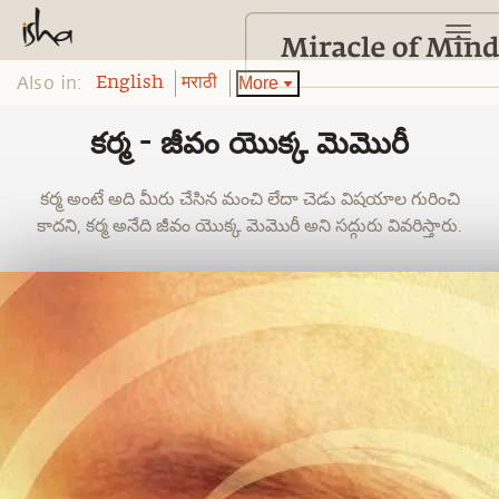
Also in:
More
English
मराठी
కర్మ - జీవం యొక్క మెమొరీ
కర్మ అంటే అది మీరు చేసిన మంచి లేదా చెడు విషయాల గురించి
కాదని, కర్మ అనేది జీవం యొక్క మెమొరీ అని సద్గురు వివరిస్తారు.