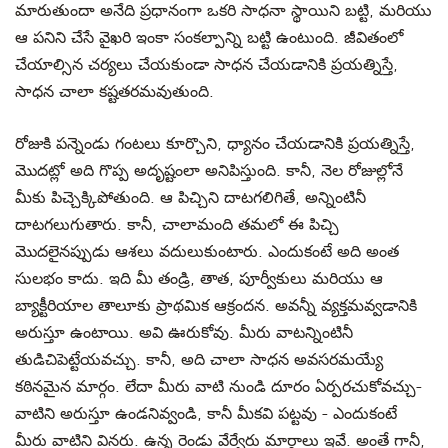
మారుతుందా అనేది ప్రధానంగా ఒకరి సాధనా స్థాయిని బట్టి, మరియు
ఆ పనిని చేసే వైఖరి ఇంకా సంకల్పాన్ని బట్టి ఉంటుంది. జీవితంలో
చేయాల్సిన చర్యలు చేయకుండా సాధన చేయడానికి ప్రయత్నిస్తే,
సాధన చాలా కష్టతరమవుతుంది.
రోజుకి పన్నెండు గంటలు కూర్చొని, ధ్యానం చేయడానికి ప్రయత్నిస్తే,
మొదట్లో అది గొప్ప అదృష్టంలా అనిపిస్తుంది. కానీ, నెల రోజుల్లోనే
మీకు పిచ్చెక్కిపోతుంది. ఆ పిచ్చిని దాటగలిగితే, అన్నింటినీ
దాటగలుగుతారు. కానీ, చాలామంది తమలో ఈ పిచ్చి
మొదలైనప్పుడు ఆశలు వదులుకుంటారు. ఎందుకంటే అది అంత
సులభం కాదు. ఇది మీ తండ్రి, తాత, పూర్వీకులు మరియు ఆ
బ్యాక్టీరియాల తాలూకు ప్రాథమిక ఆక్రందన. అవన్నీ వ్యక్తమవ్వడానికి
అరుస్తూ ఉంటాయి. అవి ఊరుకోవు. మీరు వాటన్నింటినీ
తుడిచిపెట్టేయవచ్చు. కానీ, అది చాలా సాధన అవసరమయ్యే
కఠినమైన మార్గం. లేదా మీరు వాటి నుండి దూరం ఏర్పరచుకోవచ్చు-
వాటిని అరుస్తూ ఉండనివ్వండి, కానీ మీకవి పట్టవు - ఎందుకంటే
మీరు వాటిని వినరు. ఉన్న రెండు వేర్వేరు మార్గాలు ఇవే. అంతే గానీ,