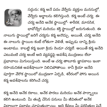
సద్గురు:
కర్మ అనే పదం వేర్వేరు వ్యక్తుల మనసుల్లో,
వేర్వేరు అర్థాలను కలిగిస్తుంది. కర్మ అంటే చర్య. ఈ
చర్య అనేది అనేక స్థాయిల్లో- శారీరక, మానసిక,
భావోద్వేగ మరియు శక్తి స్థాయిల్లో జరుగుతుంది. ఈ
నాలుగు స్థాయిల్లో జరిగే చర్యను కర్మ అనొచ్చు. అయితే, చర్య అనేది
ఈ నాలుగు స్థాయిల కంటే లోతుగా వెళితే, అప్పుడు దాన్ని క్రియ
అంటాము. కాబట్టి కర్మ ఇంకా క్రియ రెండూ చర్యలే. అయితే కర్మ అనేది
ఎటువంటి చర్య అంటే అది వ్యవస్థపై అవశేష ముద్రణలు లేదా
ప్రభావాలు మిగులుస్తుంది. అంటే ఆ చర్య తాలూకు జ్ఞాపకాలు ఇంకా
రసాయనికత అవశేషాలుగా నిలిచిపోతాయి. కానీ క్రియా అనేది
పూర్తిగా వేరొక స్థాయిలో ముద్రణగా ఏర్పడి, శరీరంలో పోగు అయిన
కర్మ అవశేషాలను కరిగించే చర్య.
కర్మ అనేది అనేక రకాలు, అనేక పొరలు మరియు అనేక పార్శ్వాలు
కలిగి ఉంటుంది. మీ తండ్రి చేసిన పనులు మీ జీవితంలో అనేక
విధాలుగా ప్రభావం చూపుతున్నాయి. అది కేవలం మీ పరిస్థితుల పైనే