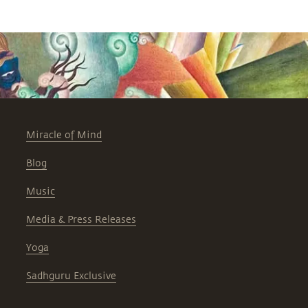
Miracle of Mind
Blog
Music
Media & Press Releases
Yoga
Sadhguru Exclusive