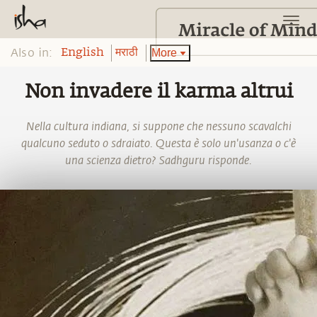
Also in:
More
English
मराठी
Non invadere il karma altrui
Nella cultura indiana, si suppone che nessuno scavalchi
qualcuno seduto o sdraiato. Questa è solo un'usanza o c'è
una scienza dietro? Sadhguru risponde.