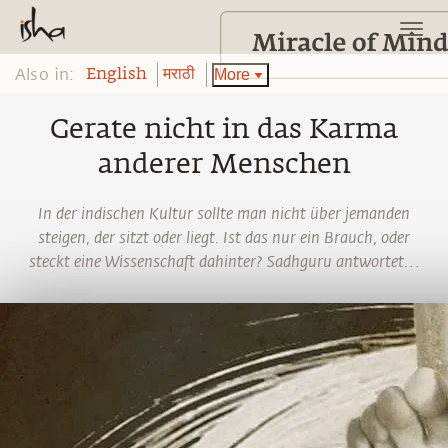
Also in:
More
English
मराठी
Gerate nicht in das Karma
anderer Menschen
In der indischen Kultur sollte man nicht über jemanden
steigen, der sitzt oder liegt. Ist das nur ein Brauch, oder
steckt eine Wissenschaft dahinter? Sadhguru antwortet…