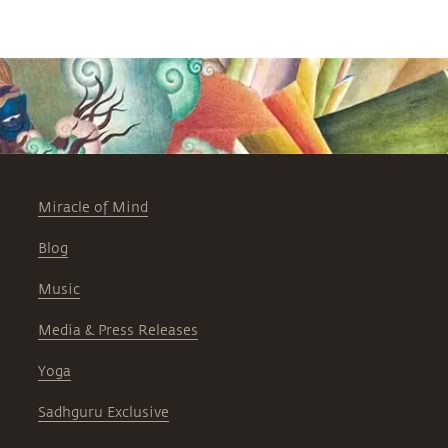
Miracle of Mind
Blog
Music
Media & Press Releases
Yoga
Sadhguru Exclusive