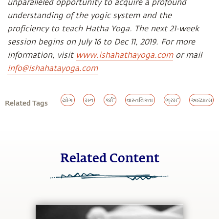
unparalleled opportunity to acquire a profound
understanding of the yogic system and the
proficiency to teach Hatha Yoga. The next 21-week
session begins on July 16 to Dec 11, 2019. For more
information, visit
www.ishahathayoga.com
or mail
info@ishahatayoga.com
યોગ
મન
કર્મ"
વાસ્તવિક્તા
ભ્રમ"
અધ્યાત્મ
Related Tags
Related Content