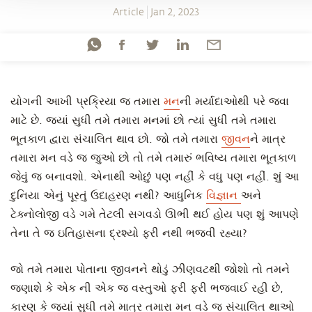
Article
Jan 2, 2023
યોગની આખી પ્રક્રિયા જ તમારા
મન
ની મર્યાદાઓથી પરે જવા
માટે છે. જ્યાં સુધી તમે તમારા મનમાં છો ત્યાં સુધી તમે તમારા
ભૂતકાળ દ્વારા સંચાલિત થાવ છો. જો તમે તમારા
જીવન
ને માત્ર
તમારા મન વડે જ જુઓ છો તો તમે તમારું ભવિષ્ય તમારા ભૂતકાળ
જેવું જ બનાવશો. એનાથી ઓછું પણ નહીં કે વધુ પણ નહીં. શું આ
દુનિયા એનું પૂરતું ઉદાહરણ નથી? આધુનિક
વિજ્ઞાન
અને
ટેક્નોલોજી વડે ગમે તેટલી સગવડો ઊભી થઈ હોય પણ શું આપણે
તેના તે જ ઇતિહાસના દ્રશ્યો ફરી નથી ભજવી રહ્યા?
જો તમે તમારા પોતાના જીવનને થોડું ઝીણવટથી જોશો તો તમને
જણાશે કે એક ની એક જ વસ્તુઓ ફરી ફરી ભજવાઈ રહી છે,
કારણ કે જ્યાં સુધી તમે માત્ર તમારા મન વડે જ સંચાલિત થાઓ