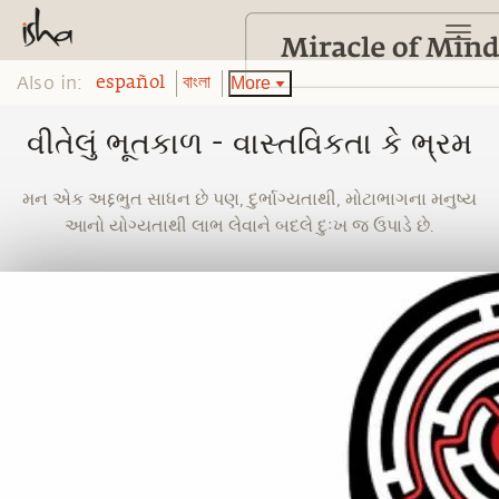
Also in:
More
español
বাংলা
વીતેલું ભૂતકાળ - વાસ્તવિકતા કે ભ્રમ
મન એક અદ્દભુત સાધન છે પણ, દુર્ભાગ્યતાથી, મોટાભાગના મનુષ્ય
આનો યોગ્યતાથી લાભ લેવાને બદલે દુઃખ જ ઉપાડે છે.