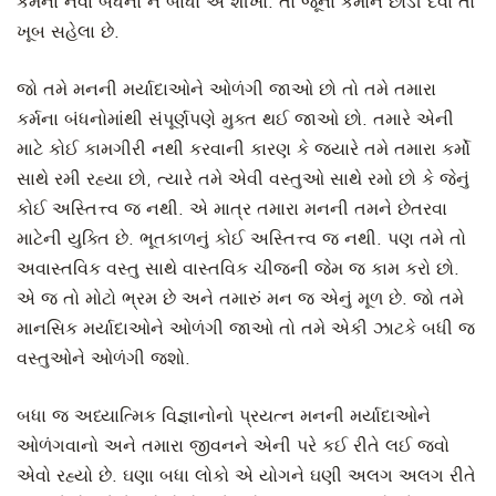
કર્મના નવા બંધનો ન બાંધો એ શીખો. તો જૂના કર્મોને છોડી દેવા તો
ખૂબ સહેલા છે.
જો તમે મનની મર્યાદાઓને ઓળંગી જાઓ છો તો તમે તમારા
કર્મના બંધનોમાંથી સંપૂર્ણપણે મુક્ત થઈ જાઓ છો. તમારે એની
માટે કોઈ કામગીરી નથી કરવાની કારણ કે જ્યારે તમે તમારા કર્મો
સાથે રમી રહ્યા છો, ત્યારે તમે એવી વસ્તુઓ સાથે રમો છો કે જેનું
કોઈ અસ્તિત્ત્વ જ નથી. એ માત્ર તમારા મનની તમને છેતરવા
માટેની યુક્તિ છે. ભૂતકાળનું કોઈ અસ્તિત્ત્વ જ નથી. પણ તમે તો
અવાસ્તવિક વસ્તુ સાથે વાસ્તવિક ચીજની જેમ જ કામ કરો છો.
એ જ તો મોટો ભ્રમ છે અને તમારું મન જ એનું મૂળ છે. જો તમે
માનસિક મર્યાદાઓને ઓળંગી જાઓ તો તમે એકી ઝાટકે બધી જ
વસ્તુઓને ઓળંગી જશો.
બધા જ અધ્યાત્મિક વિજ્ઞાનોનો પ્રયત્ન મનની મર્યાદાઓને
ઓળંગવાનો અને તમારા જીવનને એની પરે કઈ રીતે લઈ જવો
એવો રહ્યો છે. ઘણા બધા લોકો એ યોગને ઘણી અલગ અલગ રીતે