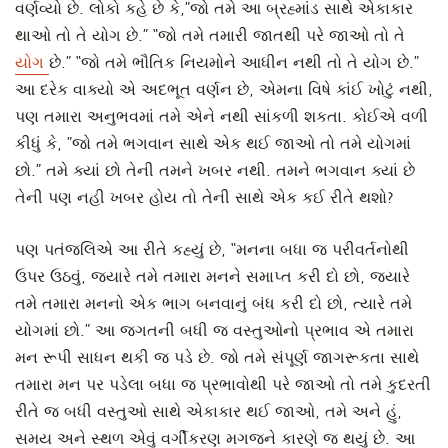
વર્ણવ્યો છે. લોકો કહે છે કે,”જો તમે આ બ્રહ્માંડ સાથે એકાકાર
થાઓ તો તે યોગ છે.” “જો તમે તમારી જાતથી પરે જાઓ તો તે
યોગ
છે.” “જો તમે ભૌતિક નિયમોને આધીન નથી તો તે યોગ છે.”
આ દરેક વાક્યો એ અદભૂત વર્ણન છે, એમના વિષે કાંઈ ખોટું નથી,
પણ તમારા અનુભવમાં તમે એને નથી સાંકળી શકતા. કોઈએ વળી
કીધું કે, ”જો તમે ભગવાન સાથે એક થઈ જાઓ તો તમે યોગમાં
છો.” તમે ક્યાં છો તેની તમને ખબર નથી. તમને ભગવાન ક્યાં છે
તેની પણ નહી ખબર હોય તો તેની સાથે એક કઈ રીતે થશો?
પણ પતંજલિએ આ રીતે કહ્યું છે, “મનના બધા જ પરીવર્તનોથી
ઉપર ઉઠવું, જ્યારે તમે તમારા મનને સમાપ્ત કરી દો છો, જ્યારે
તમે તમારા મનનો એક ભાગ બનવાનું બંધ કરી દો છો, ત્યારે તમે
યોગમાં છો.” આ જગતની બધી જ વસ્તુઓનો પ્રભાવ એ તમારા
મન રૂપી સાધન થકી જ પડે છે. જો તમે સંપૂર્ણ જાગરૂકતા સાથે
તમારા મન પર પડેલા બધા જ પ્રભાવોથી પરે જાઓ તો તમે કુદરતી
રીતે જ બધી વસ્તુઓ સાથે એકાકાર થઈ જાઓ, તમે અને હું,
સમય અને સ્થળ એવું વર્ગીકરણ મગજને કારણે જ થયું છે. આ