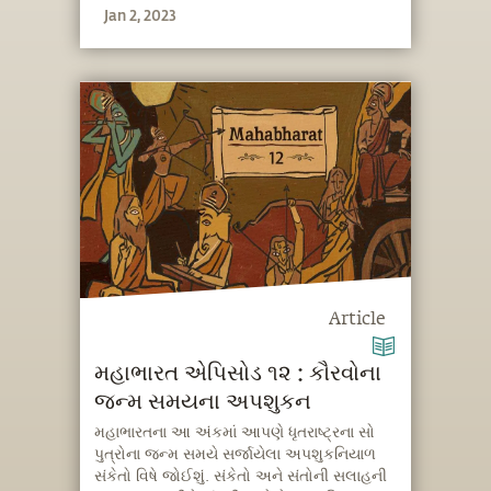
Jan 2, 2023
Article
મહાભારત એપિસોડ ૧૨ : કૌરવોના
જન્મ સમયના અપશુકન
મહાભારતના આ અંકમાં આપણે ધૃતરાષ્ટ્રના સો
પુત્રોના જન્મ સમયે સર્જાયેલા અપશુકનિયાળ
સંકેતો વિષે જોઈશું. સંકેતો અને સંતોની સલાહની