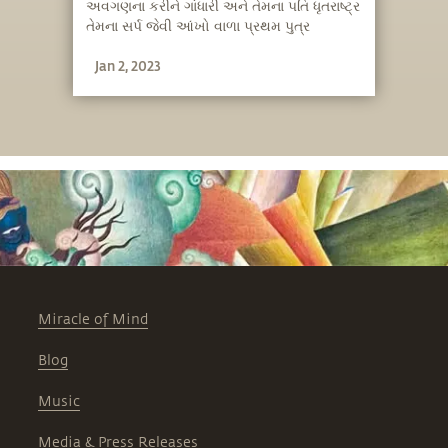
અવગણના કરીને ગાંધારી અને તેમના પતિ ધૃતરાષ્ટ્ર
તેમના સર્પ જેવી આંખો વાળા પ્રથમ પુત્ર
દુર્યોધનનો ત્યાગ કરવા સંમત નથી થતા.
Jan 2, 2023
Miracle of Mind
Blog
Music
Media & Press Releases