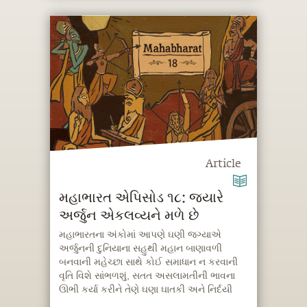
Article
મહાભારત એપિસોડ ૧૮: જ્યારે
અર્જુન એકલવ્યને મળે છે
મહાભારતના અંકોમાં આપણે ઘણી જગ્યાએ
અર્જુનની દુનિયાના સહુથી મહાન બાણાવળી
બનવાની મહેચ્છા સાથે કોઈ સમાધાન ન કરવાની
વૃતિ વિશે સાંભળશું, સતત અસલામતીની ભાવના
ઊભી કર્યા કરીને તેણે ઘણા ઘાતકી અને નિર્દયી
નિર્ણયો પણ કર્યા હતા.