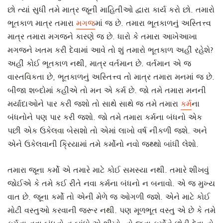
છો ત્યાં સુધી તમે માત્ર જૂની માહિતીઓ દ્વારા કાર્ય કરો છો. તમારો
ભૂતકાળ માત્ર તમારા
મગજ
માં જ છે. તમારા ભૂતકાળનું અસ્તિત્ત્વ
માત્ર તમારા મગજને કારણે જ છે. ધારો કે તમારા આખેઆખા
મગજને ખતમ કરી દેવામાં આવે તો શું તમારો ભૂતકાળ અહીં રહેશે?
અહીં કોઈ ભૂતકાળ નથી, માત્ર વર્તમાન છે. વર્તમાન એ જ
વાસ્તવિકતા છે, ભૂતકાળનું અસ્તિત્ત્વ તો માત્ર તમારા મનમાં જ છે.
બીજા શબ્દોમાં કહીએ તો મન એ કર્મ છે. જો તમે તમારા મનની
મર્યાદાઓને પાર કરી જશો તો સાથે સાથે જ તમે તમારા
કર્મ
ના
બંધનોને પણ પાર કરી જશો. જો તમે તમારા કર્મના બંધનો એક
પછી એક ઉકેલવા બેસશો તો એમાં લાખો વર્ષ નીકળી જશે. અને
એને ઉકેલવાની ક્રિયામાં તમે કર્મોનો નવો જથ્થો બાંધી લેશો.
તમારા જૂના કર્મો એ તમારે માટે કોઈ સમસ્યા નથી. તમારે શીખવું
જોઈએ કે તમે કઈ રીતે નવા કર્મના બંધનો ન બનાવો. એ જ મુખ્ય
વાત છે. જૂના કર્મો તો એની મેળે જ ઓગળી જશે. એને માટે કોઈ
મોટી વસ્તુઓ કરવાની જરૂર નથી. પણ મૂળભૂત વસ્તુ એ છે કે તમે