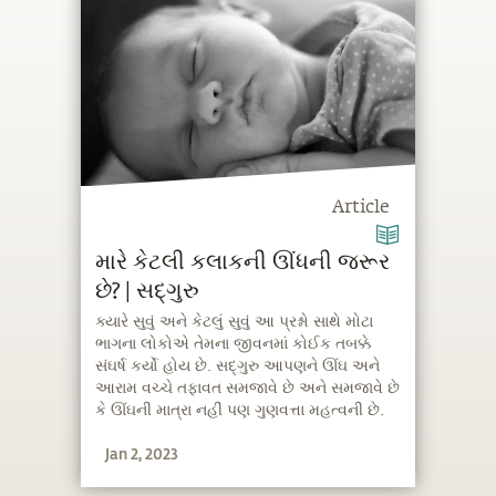
Article
મારે કેટલી કલાકની ઊંધની જરૂર
છે? | સદ્ગુરુ
ક્યારે સુવું અને કેટલું સુવું આ પ્રશ્નો સાથે મોટા
ભાગના લોકોએ તેમના જીવનમાં કોઈક તબક્કે
સંઘર્ષ કર્યો હોય છે. સદ્ગુરુ આપણને ઊંઘ અને
આરામ વચ્ચે તફાવત સમજાવે છે અને સમજાવે છે
કે ઊંઘની માત્રા નહીં પણ ગુણવત્તા મહત્વની છે.
તેઓ એમ પણ કહે છે કે કઈ રીતે યોગનો
Jan 2, 2023
અભ્યાસ વ્યક્તિના હૃદયનો 'આરામના વખત' નો
ધબકારાનો દર ઓછો કરવામાં મદદ કરી શકે છે.