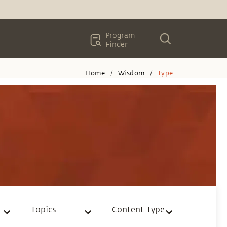
Program
Finder
Home
Wisdom
Type
/
/
Topics
Content Type