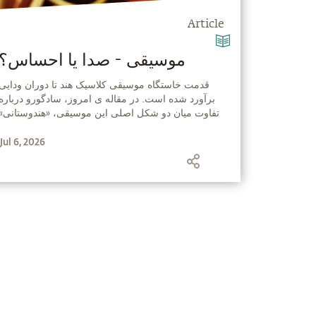
Article
‫موسیقی - صدا یا احساس؟
‫قدمت خاستگاه موسیقی کلاسیک هند تا دوران ودایی
برآورد شده است. در مقاله ی امروز، سادگورو درباره
تفاوت میان دو شکل اصلی این موسیقی، «هندوستانی»
و «کارناتیک»، از نظر استفاده از صدا و احساس با ما
Jul 6, 2026
صحبت می‌کند. او همچنین از نگریستن به موسیقی،
فراتر از یک سرگرمی، به‌مثابه‌ی فرصتی برای تکامل
سخن می‌گوید.