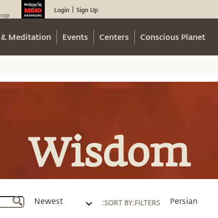
Login
Sign Up
|
hop
 & Meditation
Events
Centers
Conscious Planet
Wisdom
Newest
Persian
:
SORT BY
:
FILTERS