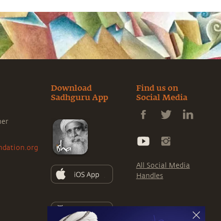
Download
Find us on
Sadhguru App
Social Media
ner
ndation.org
All Social Media
Handles