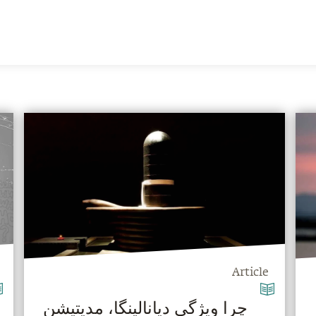
Article
‫چرا ویژگی دیانالینگا، مدیتیشن