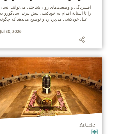
‫افسردگی و وضعیت‌های روان‌شناختی می‌توانند انسان
را تا آستانهٔ اقدام به خودکشی پیش ببرند. سادگورو به
علل خودکشی می‌پردازد و توضیح می‌دهد که چگونه
یوگا می‌تواند به انسان کمک کند، فارغ از شرایط
Jul 30, 2026
بیرونی، به‌واسطه‌ی سرشت خود، در حالتی از سرور و
شادمانی زندگی کند.
Article