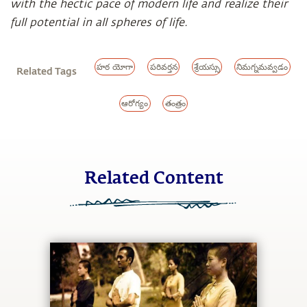
with the hectic pace of modern life and realize their
full potential in all spheres of life.
హఠ యోగా
పరివర్తన
శ్రేయస్సు
నిమగ్నమవ్వడం
Related Tags
ఆరోగ్యం
తంత్రం
Related Content