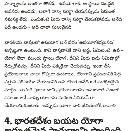
పార్శ్వాలను అంతగా తాకదు. ఉపయోగాకు ఆ స్థాయి నిబద్ధత
అవసరం ఉండదు, అలాగే దాన్ని సరిగ్గా చేయనప్పుడు ఏమంత
సమస్య లేదు, ఎందుకంటే మీరు దాన్ని సరిగ్గా చేయకపోవడం అనేది
ఏదీ ఉండదు - అది చాలా సులువైనది!
భారతీయ భాషలలో ఉపయోగ అనే పదం ‘ఉపయోగకరమైనది’
అన్నట్టుగా ఉంటుంది. కానీ వాస్తవానికి దాని అర్థం ఏమిటంటే ‘ఉప –
యోగ’ లేదా ‘ముందు స్థాయి యోగ’. దీనిని మీరు ఐదు నిమిషాల్లో
నేర్చుకోవచ్చు. దీనిని మీరు ఎక్కడైనా చేయవచ్చు, ఇంకా దీని
ప్రయోజనాలు చాలా గొప్పగా ఉంటాయి. యోగాని ప్రపంచానికి పెద్ద
ఎత్తున పరిచయం చేయడానికి ఉప యోగ అనేది ఒక సురక్షితమైన
మార్గం. ఒకసారి ప్రజలు దాని ప్రయోజనాలను అనుభూతి చెందాక,
సహజంగానే వాళ్ళు యోగాను మరింత సీరియస్ గా
చేయాలనుకుంటారు, అప్పుడు యోగా వారి జీవితంలోకి రావాలి.
4. భారతదేశం బయట యోగా