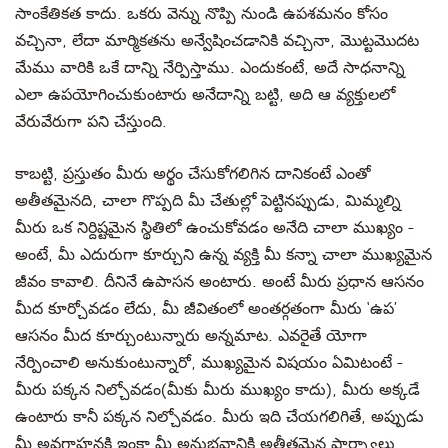
సాంకేతికత కాదు. ఒకరు వెన్ను నొప్పి నుండి ఉపశమనం కోసం
వచ్చినా, లేదా మార్మికతను అన్వేషించడానికి వచ్చినా, మొట్టమొదట
మేము వారికి ఒకే దాన్ని నేర్పిస్తాము. ఎందుకంటే, అదే సాధనాన్ని
ఎలా ఉపయోగించుకుంటారు అనేదాన్ని బట్టి, అది ఆ వ్యక్తులలో
వేరువేరుగా పని చేస్తుంది.
కాబట్టి, ప్రస్తుతం మీరు అర్థం చేసుకోగలిగిన దానికంటే ఎంతో
అతీతమైనది, చాలా గొప్పది మీ చేతుల్లో పెట్టినప్పుడు, మిమ్మల్ని
మీరు ఒక నిర్దిష్టమైన స్థితిలో ఉంచుకోవడం అనేది చాలా ముఖ్యం -
అంటే, మీ ఎదురుగా కూర్చుని ఉన్న వ్యక్తి మీ కన్నా చాలా ముఖ్యమైన
జీవం కావాలి. దీనినే ఉపాసన అంటారు. అంటే మీరు ప్రధాన ఆసనం
మీద కూర్చోవడం లేదు, మీ జీవితంలో అంతర్గతంగా మీరు ‘ఉప’
ఆసనం మీద కూర్చుంటున్నారు అన్నమాట. ఎవరైతే యోగా
నేర్పించాలి అనుకుంటున్నారో, ముఖ్యమైన విషయం ఏమిటంటే -
మీరు పక్కన నిల్చోవడం(మీకు మీరు ముఖ్యం కాదు), మీరు అక్కడే
ఉంటారు కానీ పక్కన నిల్చోవడం. మీరు ఇది చేయగలిగితే, అప్పుడు
మీ అవగాహనకి ఇంకా మీ అనుభవానికి అతీతమైన పార్శ్వాలు