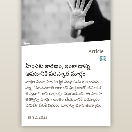
Article
హింసకు కారణం, ఇంకా దాన్ని
ఆపటానికి పరిష్కార మార్గం
వార్తల నిండా హింసాత్మక సంఘటనలు ఉండడం
వల్ల, “మానవజాతి ఇలాంటి ఘర్షణలతో జీవించక
తప్పదా?” అని ఆశ్చర్యం కలుగుతుంది. ఈ హింసా
తత్వాన్ని పూర్తిగా అంతం చేయడానికి పరిష్కారం
ఏమిటి? దీనికి సద్గురు మార్గాన్ని చూపుతున్నారు.
Jan 2, 2023