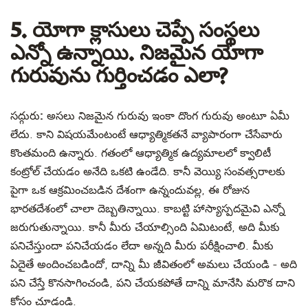
5. యోగా క్లాసులు చెప్పే సంస్థలు
ఎన్నో ఉన్నాయి. నిజమైన యోగా
గురువును గుర్తించడం ఎలా?
సద్గురు:
అసలు నిజమైన గురువు ఇంకా దొంగ గురువు అంటూ ఏమీ
లేదు. కాని విషయమేంటంటే ఆధ్యాత్మికతనే వ్యాపారంగా చేసేవారు
కొంతమంది ఉన్నారు. గతంలో ఆధ్యాత్మిక ఉద్యమాలలో క్వాలిటీ
కంట్రోల్ చేయడం అనేది ఒకటి ఉండేది. కానీ వెయ్యి సంవత్సరాలకు
పైగా ఒక ఆక్రమించబడిన దేశంగా ఉన్నందువల్ల, ఈ రోజున
భారతదేశంలో చాలా దెబ్బతిన్నాయి. కాబట్టి హాస్యాస్పదమైవి ఎన్నో
జరుగుతున్నాయి. కానీ మీరు చేయాల్సింది ఏమిటంటే, అది మీకు
పనిచేస్తుందా పనిచేయడం లేదా అన్నది మీరు పరీక్షించాలి. మీకు
ఏదైతే అందించబడిందో, దాన్ని మీ జీవితంలో అమలు చేయండి - అది
పని చేస్తే కొనసాగించండి, పని చేయకపోతే దాన్ని మానేసి మరొక దాని
కోసం చూడండి.