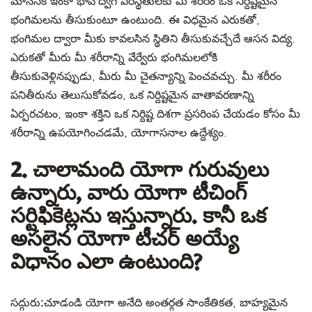
మానసిక ఇంకా భావోద్వేగ పరిస్థితులకు మీ శరీరం ఒక నిర్దిష్టమైన
భంగిమలను తీసుకుంటూ ఉంటుంది. ఈ విధమైన ఎరుకతో,
భంగిమల ద్వారా మీకు కావలసిన స్థితిని తీసుకువచ్చేదే ఆసన విద్య.
ఎరుకతో మీరు మీ శరీరాన్ని వేర్వేరు భంగిమలలోకి
తీసుకువెళ్లినప్పుడు, మీరు మీ చైతన్యాన్ని పెంచవచ్చు. మీ శరీరం
పనితీరును తెలుసుకోవడం, ఒక నిర్దిష్టమైన వాతావరణాన్ని
ఏర్పరచటం, ఇంకా శక్తిని ఒక నిర్దిష్ట దిశగా ప్రసరింప చేయడం కోసం మీ
శరీరాన్ని ఉపయోగించడమే, యోగాసనాల ఉద్దేశ్యం.
2. చాలామంది యోగా గురువులు
ఉన్నారు, వారు యోగా టీచింగ్
సర్టిఫికెట్లను ఇస్తున్నారు. కానీ ఒక
అసలైన యోగా టీచర్ అయ్యే
విధానం ఎలా ఉంటుంది?
సద్గురు:
చూడండి యోగా అనేది అంతర్గత సాంకేతికత, బాహ్యమైన