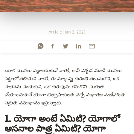
Article
Jan 2, 2023
యోగ మొదలు పెట్టాలనుకునే వారికీ, కానీ ఎక్కడ నుండి మొదలు
పెట్టాలో తెలియని వారికి, ఈ మార్గాన్ని గురించి తెలుసుకొని, ఒక
సాధనను ఎంచుకుని, ఒక గురువును కనుగొని, మరింత
చేయాలనుకునే యోగా ఔత్సాహికులకు వచ్చే సాధారణ సందేహాలకు
సద్గురు సమాధానం ఇస్తున్నారు.
1. యోగా అంటే ఏమిటి? యోగాలో
ఆసనాల పాత్ర ఏమిటి? యోగా