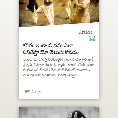
Article
శరీరం ఇంకా మనసు ఎలా
పనిచేస్తాయో తెలుసుకోవడం
సద్గురు మనసుపై నియంత్రణ ఎలా సాధించాలి అనే
ప్రశ్నకు సమాధానం ఇస్తున్నారు, అలాగే శరీరం ఇంకా
మనసు పనితీరును తెలుసుకోవడంలో ఆసనాలు
ఎలా సహాయపడతాయో వివరిస్తున్నారు.
Jan 2, 2023