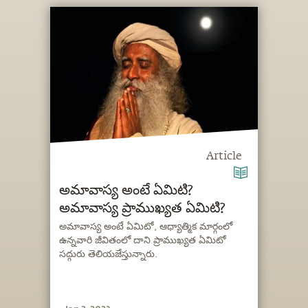
Article
అమావాస్య అంటే ఏమిటి?
అమావాస్య ప్రాముఖ్యత ఏమిటి?
అమావాస్య అంటే ఏమిటో, ఆధ్యాత్మిక మార్గంలో
ఉన్నవారి జీవితంలో దాని ప్రాముఖ్యత ఏమిటో
సద్గురు తెలియజేస్తున్నారు.