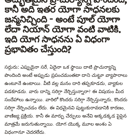
అద్భుతమైన ప్రాచుర్యాన్ని పొందింది,
కానీ అది ఇతర యోగా సాధనలకు
జన్మనిచ్చింది - అంటే పూల్ యోగా
లేదా నియాన్ యోగా వంటి వాటికి.
ఇది యోగ సాధనను ఏ విధంగా
ప్రభావితం చేస్తుంది?
సద్గురు:
ఎప్పుడైనా సరే, ఏదైనా ఒక స్థాయి దాటి ప్రాచుర్యాన్ని
పొందింది అంటే అప్పుడు ప్రపంచమంతటా దాని చుట్టూ వ్యాపారాలు
ఉంటూనే ఉంటాయి. వీటి వల్ల మనం దారి తప్పకూడదు, వ్యాకుల
పడకూడదు. వారు దాన్ని సరిగ్గా నేర్పిస్తున్నారా? ఈ విషయం మీద
సందేహాలు ఉన్నాయి. వారిలో కొందరు సరిగ్గా నేర్పిస్తున్నారు, కొందరు
సరిగ్గా నేర్పించడం లేదు. ఈ విధమైనవి పుట్టుకురావడానికి కారణం,
వాణిజ్య ప్రక్రియ. కానీ ఈ మార్పు చేర్పులు అనేవి అక్కడక్కడ పైపైన
మాత్రమే జరుగుతున్నాయి. యోగ యొక్క మూల అంశం ఏ
విధంగానూ చెదరలేదు.