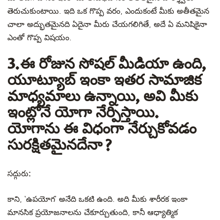
తెరుచుకుంటాయి. ఇది ఒక గొప్ప వరం, ఎందుకంటే మీకు అతీతమైన
చాలా అద్భుతమైనది ఏదైనా మీరు చేయగలిగితే, అదే ఏ మనిషికైనా
ఎంతో గొప్ప విషయం.
3.ఈ రోజున సోషల్ మీడియా ఉంది,
యూట్యూబ్ ఇంకా ఇతర సామాజిక
మాధ్యమాలు ఉన్నాయి, అవి మీకు
ఇంట్లోనే యోగా నేర్పిస్తాయి.
యోగాను ఈ విధంగా నేర్చుకోవడం
సురక్షితమైనదేనా ?
సద్గురు:
కాని, ‘ఉపయోగ’ అనేది ఒకటి ఉంది. అది మీకు శారీరక ఇంకా
మానసిక ప్రయోజనాలను చేకూర్చుతుంది, కానీ ఆధ్యాత్మిక