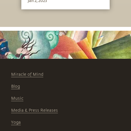
Jan 2, 2023
Miracle of Mind
Blog
Music
Media & Press Releases
Yoga