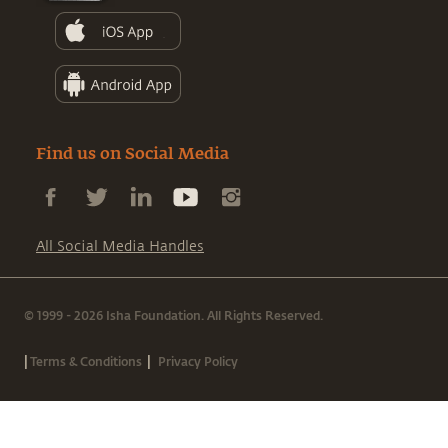
Find us on Social Media
All Social Media Handles
© 1999 - 2026 Isha Foundation. All Rights Reserved.
|
|
Terms & Conditions
Privacy Policy