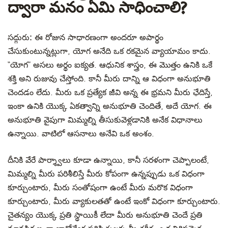
ద్వారా మనం ఏమి సాధించాలి?
సద్గురు:
ఈ రోజున సాధారణంగా అందరూ అపార్థం
చేసుకుంటున్నట్లుగా, యోగ అనేది ఒక రకమైన వ్యాయామం కాదు.
“యోగ” అసలు అర్థం ఐక్యత. ఆధునిక శాస్త్రం, ఈ మొత్తం ఉనికి ఒకే
శక్తి అని రుజువు చేస్తోంది. కానీ మీరు దాన్ని ఆ విధంగా అనుభూతి
చెందడం లేదు. మీరు ఒక ప్రత్యేక జీవి అన్న ఈ భ్రమని మీరు ఛేదిస్తే,
ఇంకా ఉనికి యొక్క ఏకత్వాన్ని అనుభూతి చెందితే, అదే యోగ. ఈ
అనుభూతి వైపుగా మిమ్మల్ని తీసుకువెళ్లడానికి అనేక విధానాలు
ఉన్నాయి. వాటిలో ఆసనాలు అనేవి ఒక అంశం.
దీనికి వేరే పార్శ్వాలు కూడా ఉన్నాయి, కానీ సరళంగా చెప్పాలంటే,
మిమ్మల్ని మీరు పరిశీలిస్తే మీరు కోపంగా ఉన్నప్పుడు ఒక విధంగా
కూర్చుంటారు, మీరు సంతోషంగా ఉంటే మీరు మరొక విధంగా
కూర్చుంటారు, మీరు వ్యాకులతతో ఉంటే ఇంకో విధంగా కూర్చుంటారు.
చైతన్యం యొక్క ప్రతి స్థాయికీ లేదా మీరు అనుభూతి చెందే ప్రతి