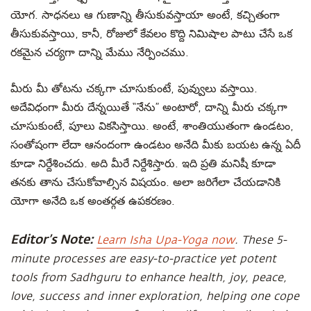
యోగ. సాధనలు ఆ గుణాన్ని తీసుకువస్తాయా అంటే, కచ్చితంగా
తీసుకువస్తాయి, కానీ, రోజులో కేవలం కొద్ది నిమిషాల పాటు చేసే ఒక
రకమైన చర్యగా దాన్ని మేము నేర్పించము.
మీరు మీ తోటను చక్కగా చూసుకుంటే, పువ్వులు వస్తాయి.
అదేవిధంగా మీరు దేన్నయితే “నేను” అంటారో, దాన్ని మీరు చక్కగా
చూసుకుంటే, పూలు వికసిస్తాయి. అంటే, శాంతియుతంగా ఉండటం,
సంతోషంగా లేదా ఆనందంగా ఉండటం అనేది మీకు బయట ఉన్న ఏదీ
కూడా నిర్దేశించదు. అది మీరే నిర్దేశిస్తారు. ఇది ప్రతి మనిషీ కూడా
తనకు తాను చేసుకోవాల్సిన విషయం. అలా జరిగేలా చేయడానికి
యోగా అనేది ఒక అంతర్గత ఉపకరణం.
Editor’s Note:
Learn Isha Upa-Yoga now
. These 5-
minute processes are easy-to-practice yet potent
tools from Sadhguru to enhance health, joy, peace,
love, success and inner exploration, helping one cope