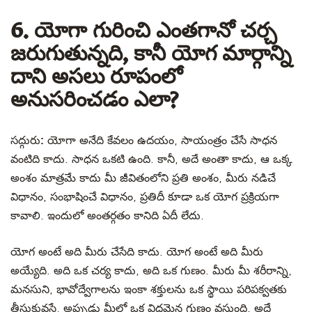
6. యోగా గురించి ఎంతగానో చర్చ
జరుగుతున్నది, కానీ యోగ మార్గాన్ని
దాని అసలు రూపంలో
అనుసరించడం ఎలా?
సద్గురు:
యోగా అనేది కేవలం ఉదయం, సాయంత్రం చేసే సాధన
వంటిది కాదు. సాధన ఒకటి ఉంది. కానీ, అదే అంతా కాదు, ఆ ఒక్క
అంశం మాత్రమే కాదు మీ జీవితంలోని ప్రతి అంశం, మీరు నడిచే
విధానం, సంభాషించే విధానం, ప్రతిదీ కూడా ఒక యోగ ప్రక్రియగా
కావాలి. ఇందులో అంతర్గతం కానిది ఏదీ లేదు.
యోగ అంటే అది మీరు చేసేది కాదు. యోగ అంటే అది మీరు
అయ్యేది. అది ఒక చర్య కాదు, అది ఒక గుణం. మీరు మీ శరీరాన్ని,
మనసుని, భావోద్వేగాలను ఇంకా శక్తులను ఒక స్థాయి పరిపక్వతకు
తీసుకువస్తే, అప్పుడు మీలో ఒక విధమైన గుణం వస్తుంది. అదే