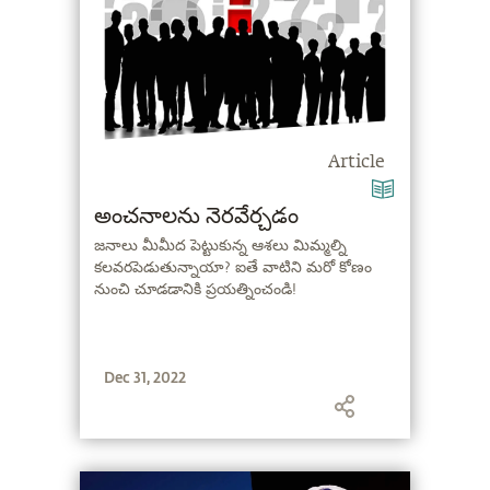
Article
అంచనాలను నెరవేర్చడం
జనాలు మీమీద పెట్టుకున్న ఆశలు మిమ్మల్ని
కలవరపెడుతున్నాయా? ఐతే వాటిని మరో కోణం
నుంచి చూడడానికి ప్రయత్నించండి!
Dec 31, 2022