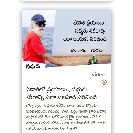
Video
ఎడారిలో ప్రయాణం, సద్గురు
శరీరాన్ని ఎలా బలహీన పరిచింది -
రాధే మాటల్లో | #SaveSoil గాథలు
కొన్నిసార్లు, సద్గురు శరీరం కూడా ఆటు పోట్లకు
గురవుతుంది. మంచు, చలి, వర్షం ఇంకా భారీ ఎడారి
తుఫానులో వేల కిలోమీటర్ల బైక్ ప్రయాణం చేసిన
తర్వాత సద్గురు శరీరం ఎలా బలహీనపడిందో చూసి,
ఒమన్ నుండి గుజరాత్‌కు ఓడలో