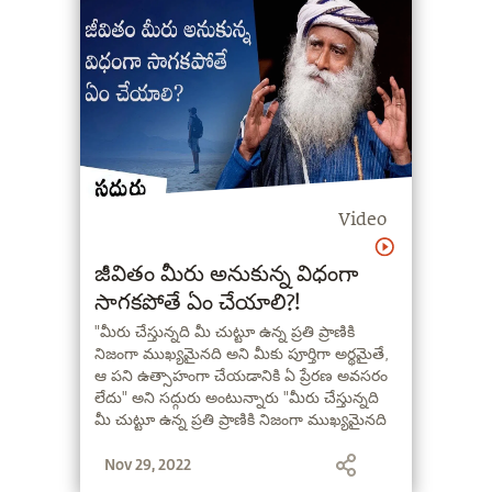
Video
జీవితం మీరు అనుకున్న విధంగా
సాగకపోతే ఏం చేయాలి?!
"మీరు చేస్తున్నది మీ చుట్టూ ఉన్న ప్రతి ప్రాణికి
నిజంగా ముఖ్యమైనది అని మీకు పూర్తిగా అర్థమైతే,
ఆ పని ఉత్సాహంగా చేయడానికి ఏ ప్రేరణ అవసరం
లేదు" అని సద్గురు అంటున్నారు "మీరు చేస్తున్నది
మీ చుట్టూ ఉన్న ప్రతి ప్రాణికి నిజంగా ముఖ్యమైనది
అని మీకు పూర్తిగా అర్థమైతే, ఆ పని ఉత్సాహంగా
Nov 29, 2022
చేయడానికి ఏ ప్రేరణ అవసరం లేదు" అని సద్గురు
అంటున్నారు.