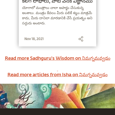
కలిగే లాభాలు, వాటి వెనక విజ్ఞానము
యోగాలో మంత్రాలు చాలా అపార్థం చేసుకున్న
అంశాలు. మంత్రం కేవలం మీరు పలికే శబ్దం మాత్రమే
కాదు, మీరు దానిలా మారడానికి చేసే ప్రయత్నం అని
సద్గురు అంటారు.
Nov 18, 2021
Read more Sadhguru's Wisdom on
నిమగ్నమవ్వడం
Read more articles from Isha on
నిమగ్నమవ్వడం