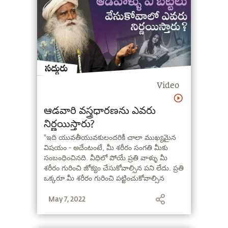
Video
ఆడవారి వస్త్రధారణను ఎవరు
నిర్ణయిస్తారు?
"ఇది యువతీయువకులందరికీ చాలా ముఖ్యమైన
విషయం - అదేంటంటే, మీ శరీరం సంగతి మీకు
సంబంధించినది. వీధిలో పోయే ప్రతి వాళ్ళు మీ
శరీరం గురించి జోక్యం చేసుకోవాల్సిన పని లేదు. ప్రతి
ఒక్కరూ మీ శరీరం గురించి పట్టించుకోవాల్సిన
అవసరం లేదు. జనం మీ మేధాశక్తిని గుర్తించాలి,
May 7, 2022
మీకున్న సామర్ధ్యం గురించి మాట్లాడుకోవాలి, మీ
తెలివితేటల గురించి చెప్పుకోవాలి. అంతేగాని దారిన
పోయే ప్రతి ఒక్కరూ మీ శరీరం గురించి