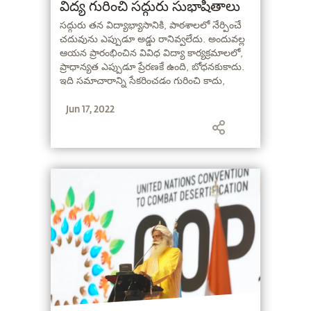
విద్య గురించి సద్గురు సుభాషితాలు
సద్గురు తన విద్యాభ్యాసానికి, పాఠశాలలో నేర్పించే
చదువును ఎప్పుడూ అడ్డు రానివ్వలేదు. అందువల్ల
ఆయన ప్రారంభించిన వివిధ విద్యా కార్యక్రమాలలో,
ప్రాధాన్యత ఎప్పుడూ ప్రేరణకే ఉంది, బోధనకుకాదు.
ఇది సమాచారాన్ని సేకరించడం గురించి కాదు,
అవగాహనను పెంచుకోవడం గురించి. ఈ అంశంపై
Jun 17, 2022
ఆయన పంచుకున్న కొన్ని మంచి మాటలు మీకోసం.