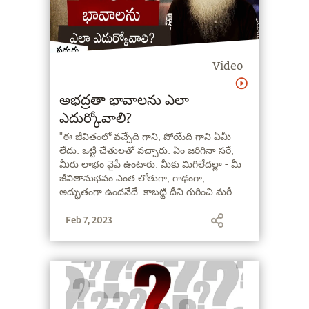
Video
అభద్రతా భావాలను ఎలా
ఎదుర్కోవాలి?
"ఈ జీవితంలో వచ్చేది గాని, పోయేది గాని ఏమీ
లేదు. ఒట్టి చేతులతో వచ్చారు. ఏం జరిగినా సరే,
మీరు లాభం వైపే ఉంటారు. మీకు మిగిలేదల్లా - మీ
జీవితానుభవం ఎంత లోతుగా, గాఢంగా,
అద్భుతంగా ఉందనేదే. కాబట్టి దీని గురించి మరీ
ఎక్కువగా దిగులు పడకండి. మీరేదో కోల్పోతారు
Feb 7, 2023
అన్నట్లుగా ఉన్నారు. లేదు! కోల్పోయేది గాని,
పొందేది గాని ఏమీ లేదు" - సద్గురు