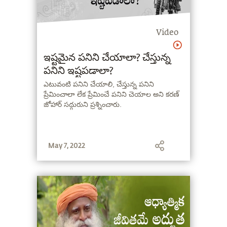
Video
ఇష్టమైన పనిని చేయాలా? చేస్తున్న
పనిని ఇష్టపడాలా?
ఎటువంటి పనిని చేయాలి, చేస్తున్న పనిని
ప్రేమించాలా లేక ప్రేమించే పనిని చెయాల అని కరణ్
జోహార్ సద్గురుని ప్రశ్నించారు.
May 7, 2022