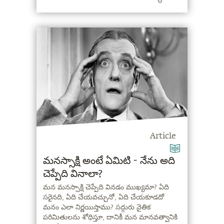
Article
మనస్సాక్షి అంటే ఏమిటి - నేను అది
చెప్పేది వినాలా?
మన మనస్సాక్షి చెప్పేది వినడం ముఖ్యమా? ఏది
సరైనది, ఏది చేయవచ్చునో, ఏది చేయకూడదో
మనం ఎలా నిర్ణయిస్తాము? సద్గురు నైతిక
పరిమితులను శోధిస్తూ, దానికీ మన మానవత్వానికి