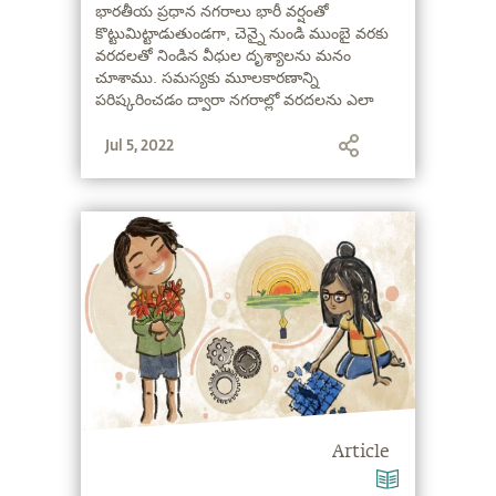
భారతీయ ప్రధాన నగరాలు భారీ వర్షంతో
కొట్టుమిట్టాడుతుండగా, చెన్నై నుండి ముంబై వరకు
వరదలతో నిండిన వీధుల దృశ్యాలను మనం
చూశాము. సమస్యకు మూలకారణాన్ని
పరిష్కరించడం ద్వారా నగరాల్లో వరదలను ఎలా
నివారించవచ్చో సద్గురు వివరిస్తున్నారు.
Jul 5, 2022
Article