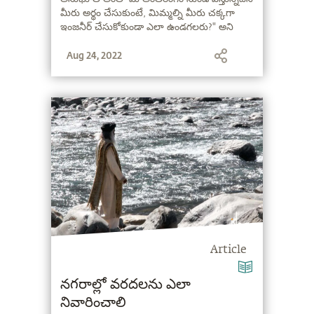
మీరు అర్థం చేసుకుంటే, మిమ్మల్ని మీరు చక్కగా
ఇంజనీర్ చేసుకోకుండా ఎలా ఉండగలరు?" అని
అంటున్నారు సద్గురు.
Aug 24, 2022
Article
నగరాల్లో వరదలను ఎలా
నివారించాలి