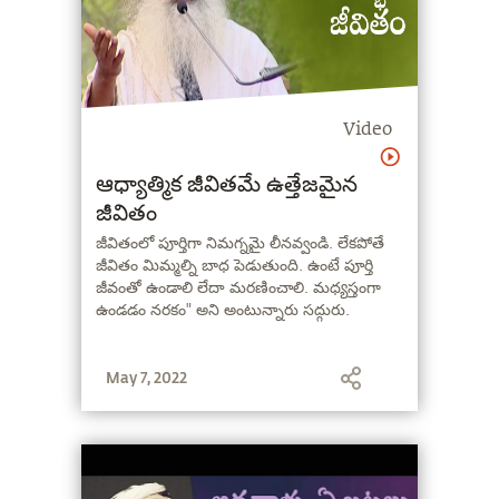
Video
ఆధ్యాత్మిక జీవితమే ఉత్తేజమైన
జీవితం
జీవితంలో పూర్తిగా నిమగ్నమై లీనవ్వండి. లేకపోతే
జీవితం మిమ్మల్ని బాధ పెడుతుంది. ఉంటే పూర్తి
జీవంతో ఉండాలి లేదా మరణించాలి. మధ్యస్తంగా
ఉండడం నరకం" అని అంటున్నారు సద్గురు.
May 7, 2022