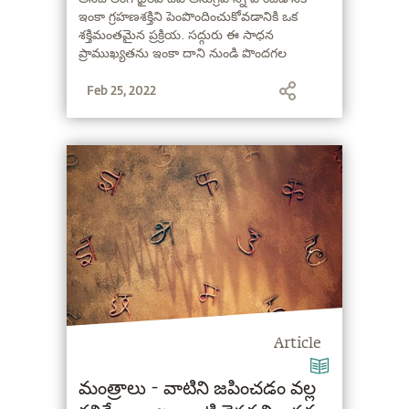
ఇంకా గ్రహణశక్తిని పెంపొందించుకోవడానికి ఒక
శక్తిమంతమైన ప్రక్రియ. సద్గురు ఈ సాధన
ప్రాముఖ్యతను ఇంకా దాని నుండి పొందగల
ప్రయోజనాలను వివరిస్తున్నారు.
Feb 25, 2022
Article
మంత్రాలు - వాటిని జపించడం వల్ల