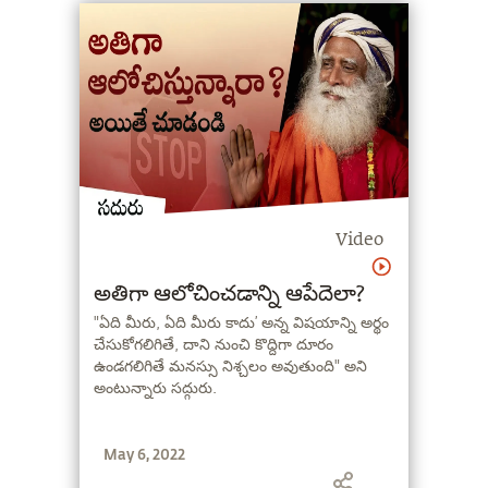
చెప్పుకోనక్కరలేదు" అని అంటున్నారు సద్గురు.
Video
అతిగా ఆలోచించడాన్ని ఆపేదెలా?
"ఏది మీరు, ఏది మీరు కాదు’ అన్న విషయాన్ని అర్థం
చేసుకోగలిగితే, దాని నుంచి కొద్దిగా దూరం
ఉండగలిగితే మనస్సు నిశ్చలం అవుతుంది" అని
అంటున్నారు సద్గురు.
May 6, 2022