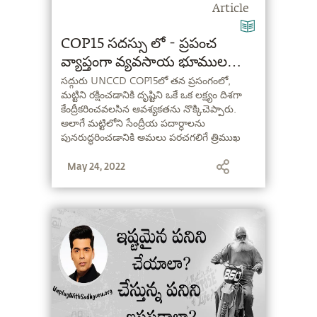
Article
COP15 సదస్సు లో - ప్రపంచ
వ్యాప్తంగా వ్యవసాయ భూముల
క్షీణతకు, మట్టిని రక్షించు ఉద్యమం
సద్గురు UNCCD COP15లో తన ప్రసంగంలో,
మట్టిని రక్షించడానికి దృష్టిని ఒకే ఒక లక్ష్యం దిశగా
ప్రతిపాదించిన పరిష్కారం
కేంద్రీకరించవలసిన ఆవశ్యకతను నొక్కిచెప్పారు.
అలాగే మట్టిలోని సేంద్రీయ పదార్ధాలను
పునరుద్ధరించడానికి అమలు పరచగలిగే త్రిముఖ
వ్యూహాన్ని ప్రతిపాదించారు. ఆయన ప్రసంగం
May 24, 2022
సారాంశం ఇక్కడ చూడవచ్చు.