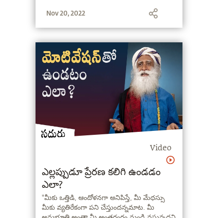
ప్రయాణిస్తున్నప్పుడు, సద్గురు కుమార్తె రాధే ఇంకా
Nov 20, 2022
"మట్టిని రక్షించు" వాలంటీర్లు చాలా బాధపడ్డారు.
#SaveSoil గాథలు
Video
ఎల్లప్పుడూ ప్రేరణ కలిగి ఉండడం
ఎలా?
"మీకు ఒత్తిడి, ఆందోళనగా అనిపిస్తే, మీ మేధస్సు
మీకు వ్యతిరేకంగా పని చేస్తుందన్నమాట. మీ
అనుభూతి అంతా మీ అంతరంగం నుండి వస్తున్నదని