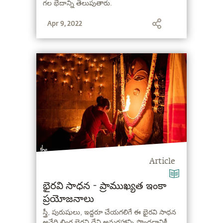
గల భేదాన్ని తెలుపుతారు.
Apr 9, 2022
Article
భైరవి సాధన - ప్రాముఖ్యత ఇంకా
ప్రయోజనాలు
స్త్రీ, పురుషులు, ఇద్దరూ చేయగలిగే ఈ భైరవి సాధన
అనేది లింగ భైరవి దేవి అనుగ్రహాన్ని పొందడానికీ