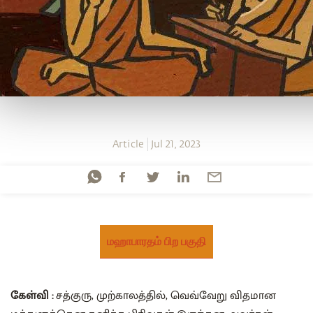
Article
Jul 21, 2023
மஹாபாரதம் பிற பகுதி
கேள்வி :
சத்குரு, முற்காலத்தில், வெவ்வேறு விதமான