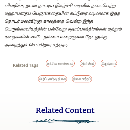
விவரிக்க, நடன நாட்டிய நிகழ்ச்சி வடிவில் நடைபெற்ற
மஹாபாரதப் பெருங்கதையின் கட்டுரை வடிவமாக இந்த
தொடர் மலர்கிறது. காலத்தை வென்ற இந்த
பெருங்காவியத்தின் பல்வேறு கதாப்பாத்திரங்கள் மற்றும்
கதைகளின் ஊடே நம்மை மறைஞான தேடலுக்கு
அழைத்துச் செல்கிறார் சத்குரு.
இந்திய கலாச்சாரம்
ஆன்மீகம்
கிருஷ்ணா
Related Tags
விழிப்புணர்வு-நிலை
நிலைமாற்றம்
Related Content