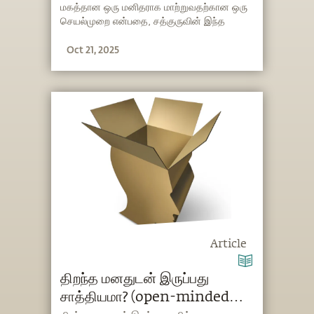
மகத்தான ஒரு மனிதராக மாற்றுவதற்கான ஒரு
செயல்முறை என்பதை, சத்குருவின் இந்த
விளக்கம் தெளிவுபடுத்துகிறது. எப்படி, எத்தனை
Oct 21, 2025
முறை, எந்தளவு வெப்பநிலையில் உள்ள நீரில்
குளிக்க வேண்டும் போன்ற டிப்ஸ்களை சத்குரு
வழங்குகிறார்.
Article
திறந்த மனதுடன் இருப்பது
சாத்தியமா? (open-minded