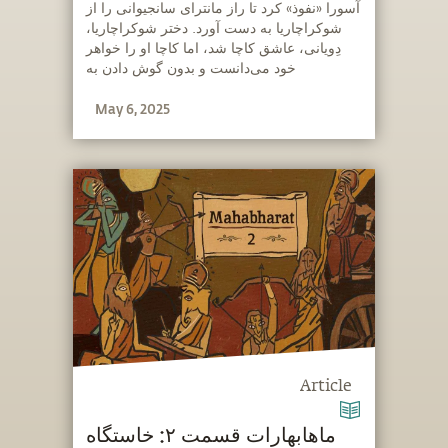
آسورا «نفوذ» کرد تا راز مانترای سانجیوانی را از
شوکراچاریا به دست آورد. دختر شوکراچاریا،
دِویانی، عاشق کاچا شد، اما کاچا او را خواهر
خود می‌دانست و بدون گوش دادن به
التماس‌های او، آنجا را ترک کرد. این هم قسمت
May 6, 2025
بعدی داستان.
Article
ماهابهارات قسمت ۲: خاستگاه