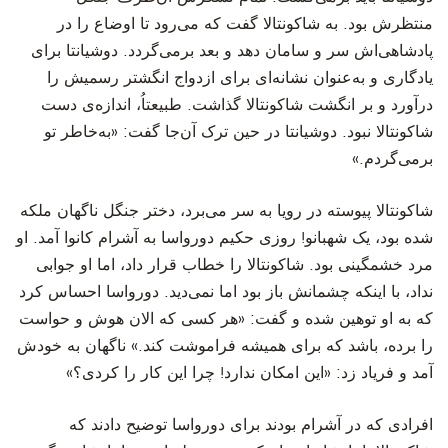
منتظرش بود. به شاکونتالا گفت که می‌رود تا اوضاع را در
پادشاهی‌اش سر و سامان دهد و بعد برمی‌گردد. دوشیانتا برای
یادگاری و به‌عنوان نشانه‌ای برای ازدواج انگشتر رسمیش را
در‌آورد و بر انگشت شاکونتالا گذاشت. طبیعتاُ، اندازه‌ی دست
شاکونتالا نبود. دوشیانتا در حین ترک آن‌جا گفت: «به‌خاطر تو
برمی‌گردم.»
‫شاکونتالا پیوسته در رویا به‌ سر می‌برد، دختر جنگل ناگهان ملکه
شده بود، یک شهبانو! روزی حکیم دورواسا به آشرام کانوا آمد. او
مرد خشمگینی بود. شاکونتالا را خطاب قرار داد، اما او جوابی
نداد، با اینکه چشمانش باز بود اما نمی‌دید. دورواسا احساس کرد
که به او توهین شده و گفت: «هر کسی که الان هوش و حواست
را برده، باشد که برای همیشه فراموشت کند.» ناگهان به خودش
آمد و فریاد زد: «این امکان ندارد! چرا این کار را کردی؟»
‫افرادی که در آشرام بودند برای دورواسا توضیح دادند که