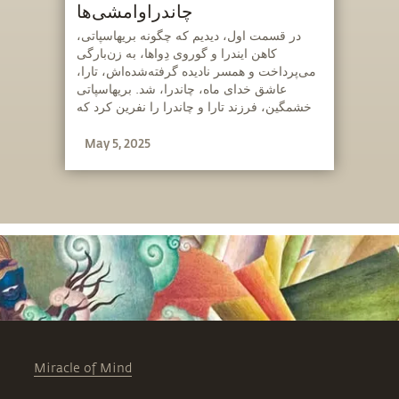
چاندراوامشی‌ها
‫در قسمت اول، دیدیم که چگونه بریهاسپاتی،
کاهن ایندرا و گوروی دِواها، به زن‌بارگی
می‌پرداخت و همسر نادیده‌ گرفته‌شده‌اش، تارا،
عاشق خدای ماه، چاندرا، شد. بریهاسپاتی
خشمگین، فرزند تارا و چاندرا را نفرین کرد که
نه مرد باشد و نه زن. بودا، که نماینده سیاره
May 5, 2025
عطارد است، متولد شد.
Miracle of Mind