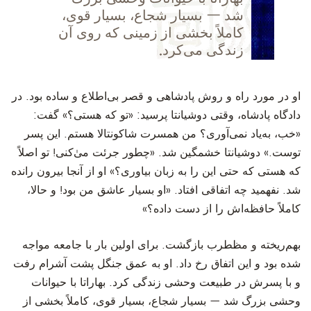
شد — بسیار شجاع، بسیار قوی،
کاملاً بخشی از زمینی که روی آن
زندگی می‌کرد.
‫او در مورد راه و روش پادشاهی و قصر بی‌اطلاع و ساده بود. در
دادگاه پادشاه، وقتی دوشیانتا پرسید: «تو که هستی؟» گفت:
«خب، به‌‌یاد نمی‌آوری؟ من همسرت شاکونتالا هستم. این پسر
توست.» دوشیانتا خشمگین شد. «چطور جرئت میٰ‌‌کنی! تو اصلاً
که هستی که حتی این را به زبان بیاوری؟» او از آنجا بیرون رانده
شد. نفهمید چه اتفاقی افتاد. «او بسیار عاشق من بود! و حالا،
کاملاً حافظه‌اش را از دست داده؟»
‫بهم‌ریخته و مظطرب بازگشت. برای اولین بار با جامعه مواجه
شده بود و این اتفاق رخ داد. او به عمق جنگل پشت آشرام رفت
و با پسرش در طبیعت وحشی زندگی کرد. بهاراتا با حیوانات
وحشی بزرگ شد — بسیار شجاع، بسیار قوی، کاملاً بخشی از