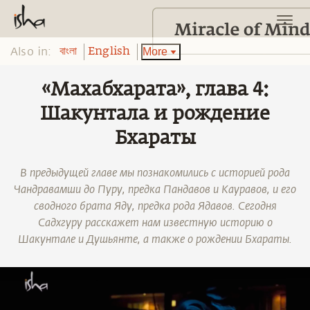
Also in:
More
বাংলা
English
«Mахабхарата», глава 4:
Шакунтала и рождение
Бхараты
В предыдущей главе мы познакомились с историей рода
Чандравамши до Пуру, предка Пандавов и Кауравов, и его
сводного брата Яду, предка рода Ядавов. Сегодня
Садхгуру расскажет нам известную историю о
Шакунтале и Душьянте, а также о рождении Бхараты.