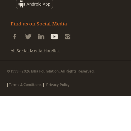
Find us on Social Media
All Social Media Handles
© 1999 - 2026 Isha Foundation. All Rights Reserved.
|
|
Terms & Conditions
Privacy Policy