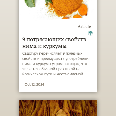
Article
9 потрясающих свойств
нима и куркумы
Садхгуру перечисляет 9 полезных
свойств и преимуществ употребления
нима и куркумы утром натощак, что
является обычной практикой на
йогическом пути и неотъемлемой
частью распорядка дня в Центре йоги
Oct 12, 2024
«Иша».