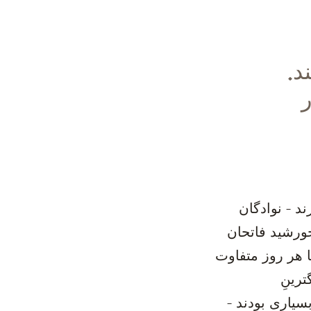
د.
ر
د - نوادگان
خورشید فاتحان
ا هر روز متفاوت
ترینِ
سیاری بودند -