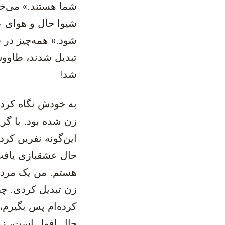
شما هستند.» می‌خو
شیوا حال و هوای ع
شود.» همه‌چیز در ج
تبدیل شدند، طاووس
شد!
به خودش نگاه کرد 
زن شده بود. با گری
این‌گونه نفرین کرد
حال عشقبازی یافت.
هستم. من یک مرد ه
زن تبدیل کردی. چط
کرده‌ام پس بگیرم، 
حال افول است، زن