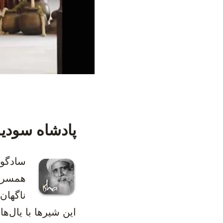
پادشاه سودیو
‫سادگو
همسرش 
ناگهان
این شیرها با یال‌