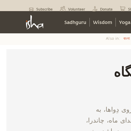
Subscribe
Volunteer
Donate
S
Sadhguru
Wisdom
Yoga
Also in:
বাংলা
 خاستگاه
ی دِواها، به
ای ماه، چاندرا،
 مرد باشد و نه