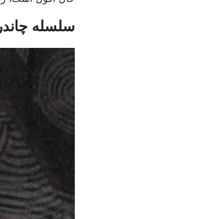
سلسله چاندر