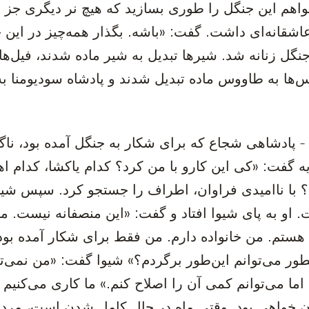
اهم این جنگل را طوری بسازید که هیچ نر دیگری جز ش
اشقانه‌ای داشت. گفت: «باشه. بگذار همه‌چیز در این 
نگل زنانه شد. شیرها تبدیل به شیر ماده شدند، فیل‌ها
‌ها به طاووس ماده تبدیل شدند و پادشاه سودیومنا به
- پادشاهی شجاع که برای شکار به جنگل آمده بود، ناگه
ه گفت: «کی این کارو با من کرد؟ کدام یاکشا، کدام اه
؟ با ناامیدی فراوان، اطراف را جستجو کرد. سپس شیوا
 او به پای شیوا افتاد و گفت: «این منصفانه نیست. م
ستم. من خانواده دارم. من فقط برای شکار آمده بودم
ور می‌توانم این‌طور برگردم؟» شیوا گفت: «من نمی‌تو
اما می‌توانم کمی آن را اصلاح کنم.» ما کاری می‌کنیم 
 خواهی بود. وقتی ماه در حال کامل شدن است، مرد 