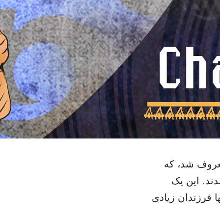
معروف شد، که
دند. این یک
ا فرزندان زیادی