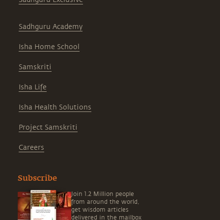
Sadhguru Academy
Isha Home School
Samskriti
Isha Life
Isha Health Solutions
Project Samskriti
Careers
Subscribe
Join 1.2 Million people
from around the world,
get wisdom articles
delivered in the mailbox