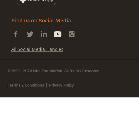
Find us on Social Media
All Social Media Handles
© 1999 - 2026 Isha Foundation. All Rights Reserved.
|
|
Terms & Conditions
Privacy Policy