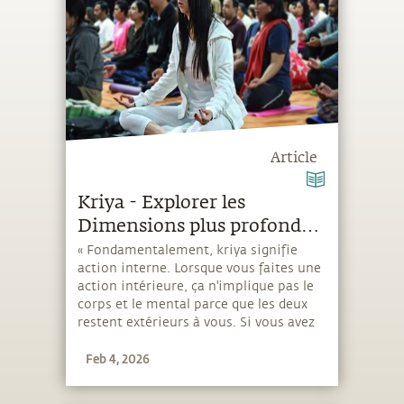
Article
Kriya - Explorer les
Dimensions plus profondes
de la Vie
« Fondamentalement, kriya signifie
action interne. Lorsque vous faites une
action intérieure, ça n'implique pas le
corps et le mental parce que les deux
restent extérieurs à vous. Si vous avez
une certaine maîtrise pour agir avec
Feb 4, 2026
votre énergie, alors c'est un kriya. »