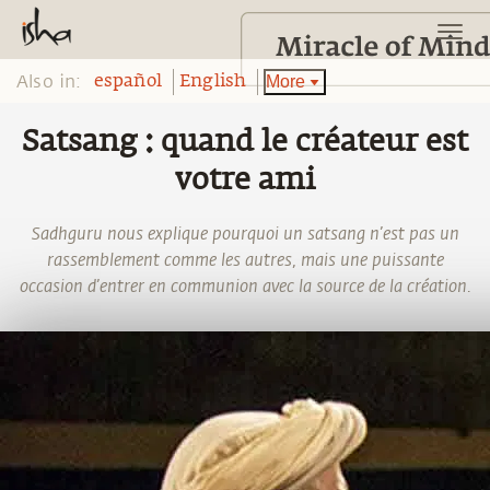
Also in:
More
español
English
Satsang : quand le créateur est
votre ami
Sadhguru nous explique pourquoi un satsang n’est pas un
rassemblement comme les autres, mais une puissante
occasion d’entrer en communion avec la source de la création.