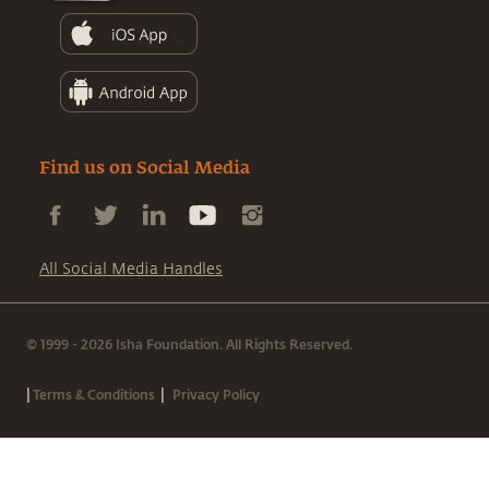
Find us on Social Media
All Social Media Handles
© 1999 - 2026 Isha Foundation. All Rights Reserved.
|
|
Terms & Conditions
Privacy Policy