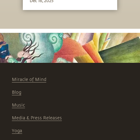
Dec 16, 2025
Miracle of Mind
Blog
Music
Media & Press Releases
Yoga