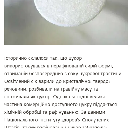
Історично склалося так, що цукор
використовувався в нерафінованій сирій формі,
отриманій безпосередньо з соку цукрової тростини.
Освітлений сік варили до кристалічної твердої
речовини, розбивали на гравійну масу та
споживали як цукор. Однак сьогодні велика
частина комерційно доступного цукру піддається
хімічній обробці та рафінуванню. За даними
Національного інституту здоров’я Сполучених
Штатів, такий рафінований цукор забезпечує