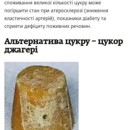
споживання великої кількості цукру може
погіршити стан при атеросклерозі (зниження
еластичності артерій), показники діабету та
сприяти дефіциту поживних речовин.
Альтернатива цукру – цукор
джагері