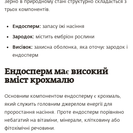
Зерно в природному стані структурно складається з
трьох компонентів.
Ендосперм:
запасу їжі насіння
Зародок:
містить ембріон рослини
Висівок:
захисна оболонка, яка оточує зародок і
ендосперм
Ендосперм має високий
вміст крохмалю
Основним компонентом ендосперму є крохмаль,
який служить головним джерелом енергії для
проростання насіння. Проте ендосперм порівняно
небагатий на вітаміни, мінерали, клітковину або
фітохімічні речовини.