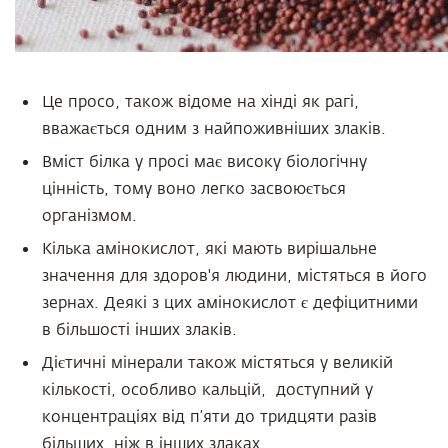
Це просо, також відоме на хінді як рагі,
вважається одним з найпоживніших злаків.
Вміст білка у просі має високу біологічну
цінність, тому воно легко засвоюється
організмом.
Кілька амінокислот, які мають вирішальне
значення для здоров'я людини, містяться в його
зернах. Деякі з цих амінокислот є дефіцитними
в більшості інших злаків.
Дієтичні мінерали також містяться у великій
кількості, особливо кальцій, доступний у
концентраціях від п’яти до тридцяти разів
більших, ніж в інших злаках.