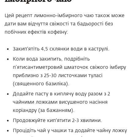
Цей рецепт лимонно-імбирного чаю також може
дати вам відчуття свіжості та бадьорості без
побічних ефектів кофеїну:
Закип'ятіть 4,5 склянки води в каструлі.
Коли вода закипить, подрібніть
п’ятисантиметровий шматочок свіжого імбиру
приблизно з 25-30 листочками туласі
(cвященного базиліка).
Додайте пасту в киплячу воду разом з 2
чайними ложками висушеного насіння
коріандру (за бажанням).
Продовжуйте кип'ятити 2-3 хвилини.
Процідіть чай у чашки та додайте чайну ложку