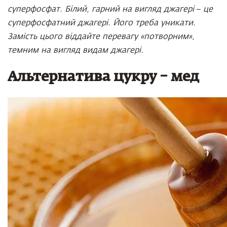
суперфосфат. Білий, гарний на вигляд джагері
–
це
суперфосфатний джагері. Його треба уникати.
Замість цього віддайте перевагу «потворним»,
темним на вигляд видам джагері.
Альтернатива цукру – мед