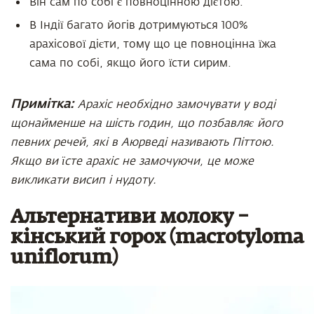
Він сам по собі є повноцінною дієтою.
В Індії багато йогів дотримуються 100%
арахісової дієти, тому що це повноцінна їжа
сама по собі, якщо його їсти сирим.
Примітка:
Арахіс необхідно замочувати у воді
щонайменше на шість годин, що позбавляє його
певних речей, які в Аюрведі називають Піттою.
Якщо ви їсте арахіс не замочуючи, це може
викликати висип і нудоту.
Альтернативи молоку –
кінський горох (macrotyloma
uniflorum)