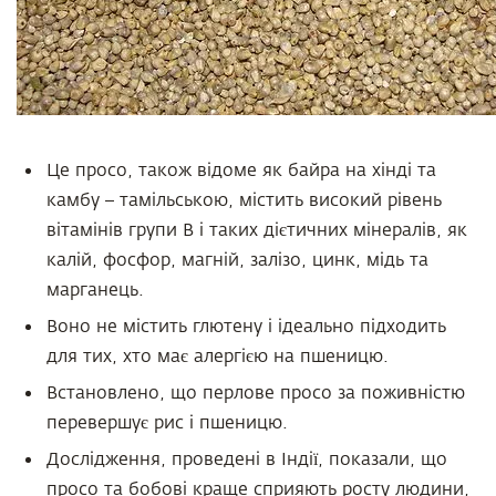
Це просо, також відоме як байра на хінді та
камбу – тамільською, містить високий рівень
вітамінів групи В і таких дієтичних мінералів, як
калій, фосфор, магній, залізо, цинк, мідь та
марганець.
Воно не містить глютену і ідеально підходить
для тих, хто має алергією на пшеницю.
Встановлено, що перлове просо за поживністю
перевершує рис і пшеницю.
Дослідження, проведені в Індії, показали, що
просо та бобові краще сприяють росту людини,