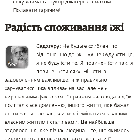
соку лайма та цукор джагері за смаком.
Подавати гарячим!
Радість споживання їжі
Садхґуру:
Не будьте схиблені по
відношенню до їжі – «Я не буду їсти це,
я не буду їсти те. Я повинен їсти так, я
повинен їсти сяк». Ні, їсти із
задоволенням важливіше, ніж правильно
харчуватися. Їжа впливає на вас, але не є
вирішальним фактором. Справжня насолода від їжі
полягає в усвідомленню, іншого життя, яке бажає
стати частиною вас, злитися і змішатися з вашим
власним життям і стати вами. Це найбільше
задоволення, яке пізнає людина – те, що якимось
чином щось, що не є нею, захотіло стати її