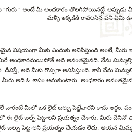
ు “గురు “ అంటే మీ అంధకారం తొలగిపోయినట్లే. అప్పుడు మ
మళ్ళీ ఇక్కడికి రావలసిన పని ఏమి ఉ
న విషయంగా మీకు ఎందుకు అనిపిస్తుంది అంటే, మీరు ఇక
మీరే అంధకారమయిపోతే అది అనంతమైనది. నేను మిమ్మల్ని
ీవిస్తే, అది మీకు గొప్పగా అనిపిస్తుంది. కానీ నేను మిమ్మ
ిస్తే మీరు అది ఓ శాపం అనుకుంటారు. అంధకారం అనంతమై
ోలే వారంటే మీలో ఒక లైట్ బల్బు పెట్టేవారని కాదు అర్థం. ప
ఈ లైట్ బల్బ్ పెట్టాలని ప్రయత్నం చేశారు, మీరు దేనిన
ట్ బల్బు పెట్టాలని ప్రయత్నం చేయడం లేదు, ఆయన మిమ్మ