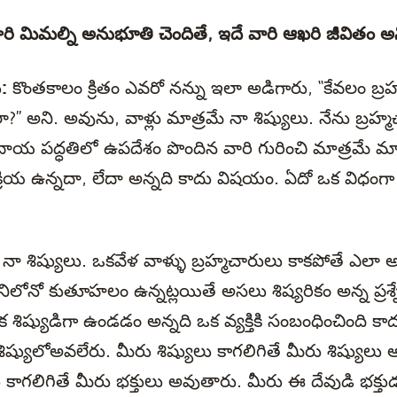
సారి మిమల్ని అనుభూతి చెందితే, ఇదే వారి ఆఖరి జీవితం అ
ు:
కొంతకాలం క్రితం ఎవరో నన్ను ఇలా అడిగారు, “కేవలం బ్రహ
లా?” అని. అవును, వాళ్లు మాత్రమే నా శిష్యులు. నేను బ్రహ్
దాయ పద్ధతిలో ఉపదేశం పొందిన వారి గురించి మాత్రమే మాట
రక్రియ ఉన్నదా, లేదా అన్నది కాదు విషయం. ఏదో ఒక విధంగ
ే నా శిష్యులు. ఒకవేళ వాళ్ళు బ్రహ్మచారులు కాకపోతే ఎలా 
ేనిలోనో కుతూహలం ఉన్నట్లయితే అసలు శిష్యరికం అన్న ప్రశ్నే
క శిష్యుడిగా ఉండడం అన్నది ఒక వ్యక్తికి సంబంధించింది కాద
 శిష్యులోఅవలేరు. మీరు శిష్యులు కాగలిగితే మీరు శిష్యుల
 కాగలిగితే మీరు భక్తులు అవుతారు. మీరు ఈ దేవుడి భక్తు