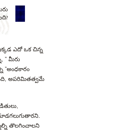
ీరు
ంది?
్కడ ఎదో ఒక చిన్న
, “ మీరు
ల్ని “అంధకారం
నది, అపరిమితత్వమే
ండితులు,
ో చూడగలుగుతారని.
ల్ని తొలగించాలని