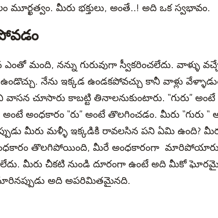
ం మూర్ఖత్వం. మీరు భక్తులు, అంతే..! అది ఒక స్వభావం.
పోవడం
 ఎంతో మంది, నన్ను గురువుగా స్వీకరించలేదు. వాళ్ళు వచ్
 ఉండొచ్చు. నేను ఇక్కడ ఉండకపోవచ్చు కానీ వాళ్లు వేళ్ళా
ి వాసన చూసారు కాబట్టి తినాలనుకుంటారు. “గురు” అంటే 
గు” అంటే అంధకారం “రు” అంటే తొలగించడం. మీరు “గురు “
ప్పుడు మీరు మళ్ళీ ఇక్కడికి రావలసిన పని ఏమి ఉంది? మీర
ంధకారం తొలగిపోయింది, మీరే అంధకారంగా మారిపోయారు,
ిలేదు. మీరు చీకటి నుండి దూరంగా ఉంటే అది మీకో ఘోరమ
మారినప్పుడు అది అపరిమితమైనది.