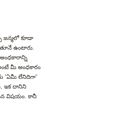
చే జన్మలో కూడా
డుతూనే ఉంటారు.
అంధకారాన్ని
 అంటే మీ అంధకారం
ు “ఏమీ లేనిదిగా”
 ఇక దానిని
ైన విషయం. కానీ