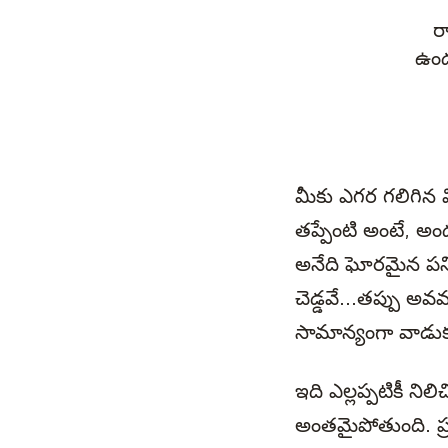
ర
ఉండ
మీకు ఎగర గలిగిన వ
తప్పేంటి అంటే, అ
అనేది ఘోరమైన పని
చెడ్డవే...తప్పు అ
సామాన్యంగా వాడు
ఇది ఎల్లప్పటికీ ని
అంతమైపోతుంది. ప్