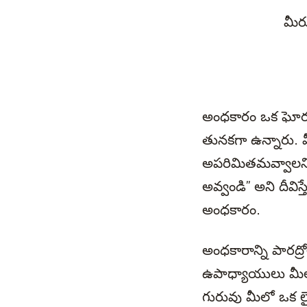
మీర
అంధకారం ఒక ఘోరమై
తునకగా ఉన్నారు. 
అపరిమితమవ్వాలని” ద
అవ్వండి” అని దీవ
అంధకారం.
అంధకారాన్ని పారద్ర
ఉపాధ్యాయులు మీలో 
గురువు మీలో ఒక లై