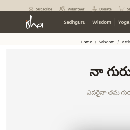
Subscribe
Volunteer
Donate
S
Sadhguru
Wisdom
Yoga
Home
Wisdom
Arti
/
/
నా గురు
ఎవరైనా తమ గురువు