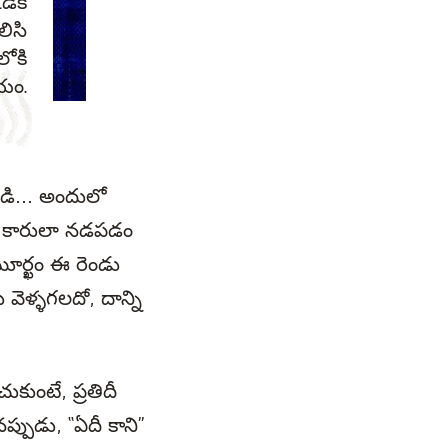
డికి
లిసి
ోకి
షయం.
ండి... అందులో
ఒక కారులా నడపడం
ూర్ఖం ఈ రెండు
వెళ్ళగలదో, దాన్ని
కుంటే, ప్రతిదీ
పుడు, “ఏదీ కాని”