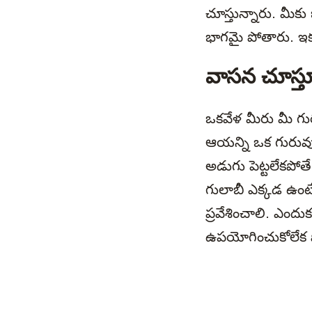
చూస్తున్నారు. మీక
భాగమై పోతారు. ఇక 
వాసన చూస్త
ఒకవేళ మీరు మీ గురు
ఆయన్ని ఒక గురువ
అడుగు పెట్టలేకపోత
గులాబీ ఎక్కడ ఉంటే
ప్రవేశించాలి. ఎంద
ఉపయోగించుకోలేక ప