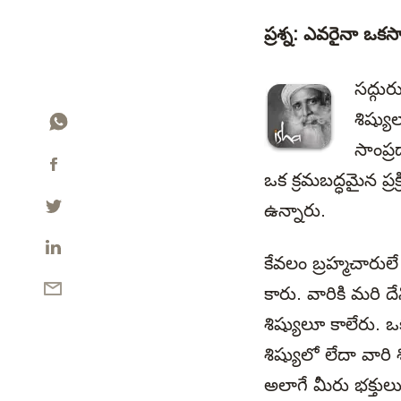
ప్రశ్న: ఎవరైనా ఒక
సద్గుర
శిష్యు
సాంప్ర
ఒక క్రమబద్ధమైన ప్
ఉన్నారు.
కేవలం బ్రహ్మచారుల
కారు. వారికి మరి ద
శిష్యులూ కాలేరు. ఒ
శిష్యులో లేదా వారి
అలాగే మీరు భక్తులు