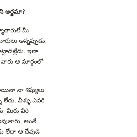
ని అర్థమా?
్మచారులే మీ
మచారులు అన్నప్పుడు,
్లాడట్లేదు. ఇలా
ా వారు ఆ మార్గంలో
అయినా నా శిష్యులు
 లేదు. వీళ్ళు ఎవరి
ు. మీరు వీరి
ు అవుతారు, అంతే.
డు లేదా ఆ దేవుడి