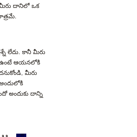
 మీరు దానిలో ఒక
ాత్రమే.
్నే లేదు. కానీ మీరు
ి ఉంటే ఆయనలోకి
దనుకోండి, మీరు
 అందులోకి
ందో అందుకు దాన్ని