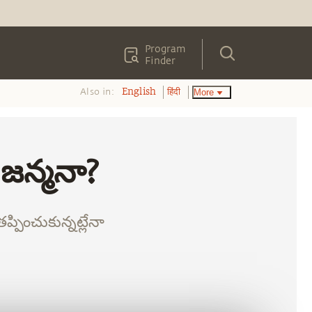
Program
Finder
Also in:
More
English
हिंदी
 జన్మనా?
్పించుకున్నట్లేనా