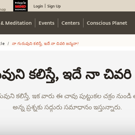
Login
Sign Up
|
hop
 & Meditation
Events
Centers
Conscious Planet
cle
నా గురువుని కలిస్తే, ఇదే నా చివరి జన్మనా?
/
వుని కలిస్తే, ఇదే నా చివరి
ని కలిస్తే, ఇక వారు ఈ చావు పుట్టుకల చక్రం నుండి తప
అన్న ప్రశ్నకు సద్గురు సమాధానం ఇస్తున్నారు.