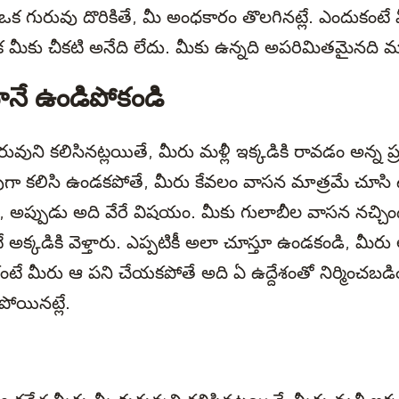
ు ఒక గురువు దొరికితే, మీ అంధకారం తొలగినట్లే. ఎందుకంటే
మీకు చీకటి అనేది లేదు. మీకు ఉన్నది అపరిమితమైనది మ
ూనే ఉండిపోకండి
వుని కలిసినట్లయితే, మీరు మళ్లీ ఇక్కడికి రావడం అన్న ప్రశ
ుగా కలిసి ఉండకపోతే, మీరు కేవలం వాసన మాత్రమే చూస
ే, అప్పుడు అది వేరే విషయం. మీకు గులాబీల వాసన నచ్చిం
 అక్కడికి వెళ్తారు. ఎప్పటికీ అలా చూస్తూ ఉండకండి, మీరు
ుకంటే మీరు ఆ పని చేయకపోతే అది ఏ ఉద్దేశంతో నిర్మించబడి
ోయినట్లే.