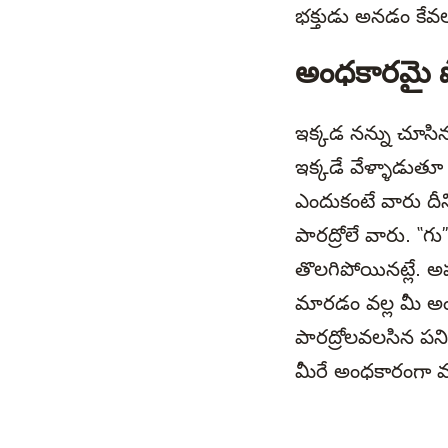
భక్తుడు అనడం కేవల
అంధకారమై 
ఇక్కడ నన్ను చూసిన
ఇక్కడే వేళ్ళాడుతూ
ఎందుకంటే వారు దీన
పారద్రోలే వారు. “
తొలగిపోయినట్లే. అ
మారడం వల్ల మీ అ
పారద్రోలవలసిన పన
మీరే అంధకారంగా 