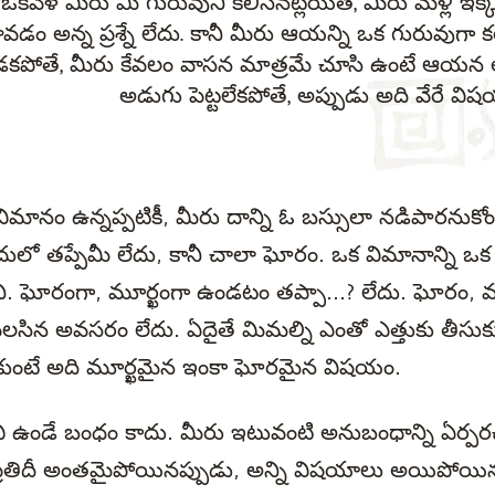
ఒకవేళ మీరు మీ గురువుని కలిసినట్లయితే, మీరు మళ్లీ ఇక్క
ావడం అన్న ప్రశ్నే లేదు. కానీ మీరు ఆయన్ని ఒక గురువుగా క
కపోతే, మీరు కేవలం వాసన మాత్రమే చూసి ఉంటే ఆయన ల
అడుగు పెట్టలేకపోతే, అప్పుడు అది వేరే వి
ిమానం ఉన్నప్పటికీ, మీరు దాన్ని ఓ బస్సులా నడిపారనుకో
ందులో తప్పేమీ లేదు, కానీ చాలా ఘోరం. ఒక విమానాన్ని 
. ఘోరంగా, మూర్ఖంగా ఉండటం తప్పా...? లేదు. ఘోరం, మ
వవలసిన అవసరం లేదు. ఏదైతే మిమల్ని ఎంతో ఎత్తుకు తీసుకు 
కుంటే అది మూర్ఖమైన ఇంకా ఘోరమైన విషయం.
లిచి ఉండే బంధం కాదు. మీరు ఇటువంటి అనుబంధాన్ని ఏర్పరచు
రతిదీ అంతమైపోయినప్పుడు, అన్ని విషయాలు అయిపోయినప్