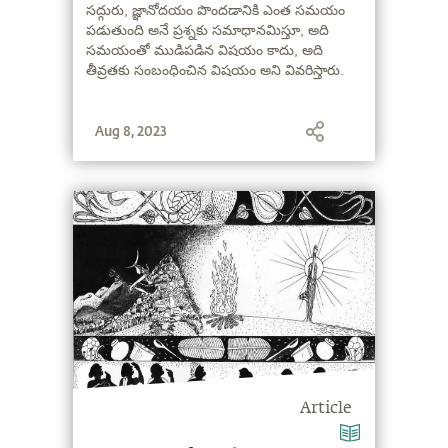
సద్గురు, జ్ఞానోదయం పొందడానికి ఎంత సమయం
పడుతుంది అనే ప్రశ్నకు సమాధానమిస్తూ, అది
సమయంతో ముడిపడిన విషయం కాదు, అది
తీవ్రతకు సంబంధించిన విషయం అని వివరిస్తారు.
Aug 8, 2023
Article