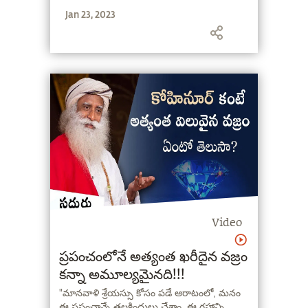
అనుకుంటున్నారు. మీకు నచ్చింది చేస్తే, ఒక కరగని
Jan 23, 2023
బండరాయిలా తయారవుతారు”. అన్నారు.
Video
ప్రపంచంలోనే అత్యంత ఖరీదైన వజ్రం
కన్నా అమూల్యమైనది!!!
"మానవాళి శ్రేయస్సు కోసం పడే ఆరాటంలో, మనం
ఈ ప్రపంచాన్నే తలకిందులు చేశాం. ఈ గ్రహాన్ని