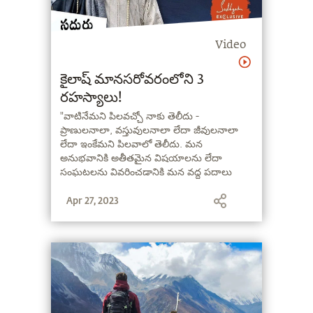
Video
కైలాష్ మానసరోవరంలోని 3
రహస్యాలు!
"వాటినేమని పిలవచ్చో నాకు తెలీదు -
ప్రాణులనాలా, వస్తువులనాలా లేదా జీవులనాలా
లేదా ఇంకేమని పిలవాలో తెలీదు. మన
అనుభవానికి అతీతమైన విషయాలను లేదా
సంఘటలను వివరించడానికి మన వద్ద పదాలు
ఉండవు. ఇవి, మనకు జీవంగా తెలిసిన దేని కోవకీ
Apr 27, 2023
చెందినవి కాదు. పదాలు లేవు కాబట్టి, ప్రస్తుతానికీ
వీటిని జీవులు అందాం" - సద్గురు