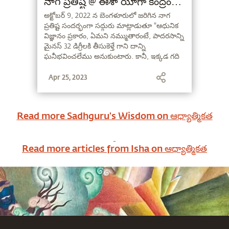
నాగ ప్రతిష్ట @ ఈశా యోగా కేంద్రం
బెంగళూరు
అక్టోబర్ 9, 2022 న బెంగళూరులో జరిగిన నాగ
ప్రతిష్ట సందర్భంగా సద్గురు మాట్లాడుతూ "ఆధునిక
విజ్ఞానం ప్రకారం, ఏమని నమ్ముతారంటే, పాదరసాన్ని
మైనస్ 32 డిగ్రీలకి తీసుకెళ్తే గాని దాన్ని
ఘనీభవించలేము అనుకుంటారు. కానీ, ఇక్కడ గది
ఉష్ణోగ్రత వద్దే, పాదరసం ఘనీభవించబడింది. ఇదే
Apr 25, 2023
మన భారతీయ రస విజ్ఞానం!" అని అన్నారు.
Read more Sadhguru's Wisdom on
ఆధ్యాత్మికత
Read more articles from Isha on
ఆధ్యాత్మికత