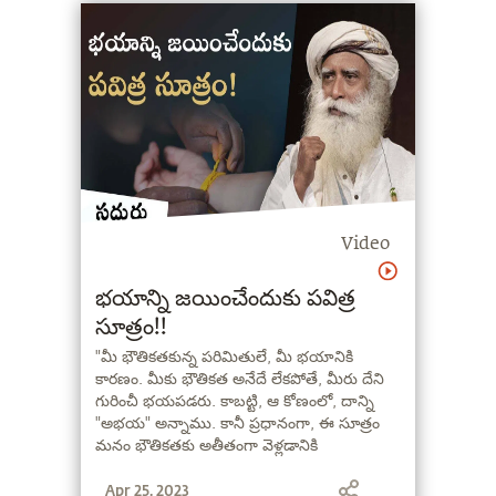
Video
భయాన్ని జయించేందుకు పవిత్ర
సూత్రం!!
"మీ భౌతికతకున్న పరిమితులే, మీ భయానికి
కారణం. మీకు భౌతికత అనేదే లేకపోతే, మీరు దేని
గురించీ భయపడరు. కాబట్టి, ఆ కోణంలో, దాన్ని
"అభయ" అన్నాము. కానీ ప్రధానంగా, ఈ సూత్రం
మనం భౌతికతకు అతీతంగా వెళ్లడానికి
తోడ్పడుతుంది" - సద్గురు
Apr 25, 2023