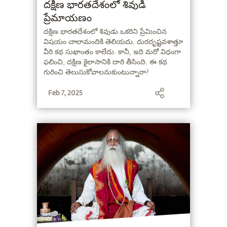
దక్షిణ భారతదేశంలో శివుడి
ప్రేమాయణం
దక్షిణ భారతదేశంలో శివుడు ఒకరిని ప్రేమించిన
విషయం చాలామందికి తెలియదు. దురదృష్టవశాత్తూ
వీరి కథ సుఖాంతం కాలేదు. కానీ, ఇది మరో విధంగా
ఫలించి, దక్షిణ కైలాసానికి దారి తీసింది. ఈ కథ
గురించి తెలుసుకోవాలనుకుంటున్నారా?
Feb 7, 2025