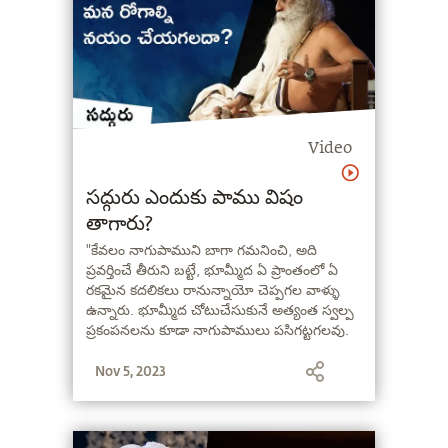
Video
సద్గురు ఎందుకు పాము విషం
తాగారు?
"కేవలం నాగుపాముని బాగా గమనించి, అది
ప్రవర్తించే తీరుని బట్టే, భూమ్మీద ఏ ప్రాంతంలో ఏ
రకమైన కదలికలు రానున్నాయో చెప్పగల వాళ్ళు
ఉన్నారు. భూమ్మీద చోటుచేసుకునే అత్యంత స్వల్ప
ప్రకంపనలను కూడా నాగుపాములు పసిగట్టగలవు.
కాబట్టి ఇందువల్లే, కొన్ని రకాల ప్రకంపనల పట్ల
Nov 5, 2023
నాగుపాము సున్నితత్వం కలిగి ఉంటుంది" - సద్గురు