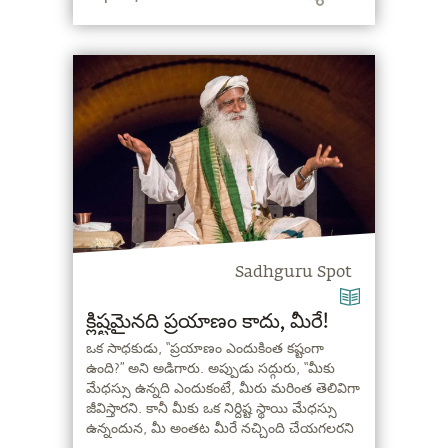
Sadhguru Spot
క్లిష్టమైనది ప్రయాణం కాదు, మీరే!
ఒక సాధకుడు, “ప్రయాణం ఎందుకింత కష్టంగా
ఉంది?” అని అడిగారు. అప్పుడు సద్గురు, “మీకు
మేధస్సు ఉన్నది ఎందుకంటే, మీరు మరింత తెలివిగా
జీవిస్తారని. కానీ మీకు ఒక నిర్దిష్ట స్థాయి మేధస్సు
ఉన్నందున, మీ అంతట మీరే నచ్చింది చేయగలరని