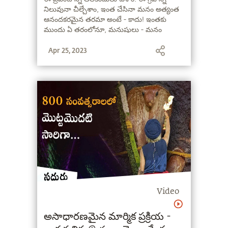
నిలువునా చీల్చేశాం, ఇంత చేసినా మనం అత్యంత
ఆనందకరమైన తరమా అంటే - కాదు! ఇంతకు
ముందు ఏ తరంలోనూ, మనుషులు - మనం
అనుభవిస్తున్న ఇంతటి సౌఖ్యాలను, సౌలభ్యాలను
Apr 25, 2023
పొందలేదు. కానీ ఈ సౌకర్యాలన్నీ ఉన్నా - మనది
అత్యంత ఆనందకరమైన తరమా? ప్రశాంతంగా
ఉన్నామా? ప్రేమగా వున్నామా?" - సద్గురు
Video
అసాధారణమైన మార్మిక ప్రక్రియ -