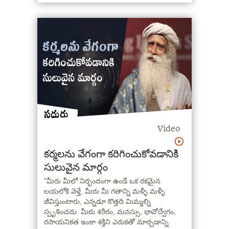
వ్యవస్థ ఇలా అన్నింటినీ ప్రభావితం చేస్తుంది" -
సద్గురు
Video
కర్మలను వేగంగా కరిగించుకోవడానికి
సులువైన మార్గం
"మీరు మీలో నిర్భందంగా ఉండే ఒక రకమైన
లయలోకి వెళ్తే, మీరు మీ గతాన్ని మళ్ళీ మళ్ళీ
జీవిస్తుంటారు, ఎన్నడూ కొత్తది మిమ్మల్ని
స్పృశించదు. మీరు శరీరం, మనస్సు, భావోద్వేగం,
రసాయనికత ఇంకా శక్తిని ఎరుకతో మార్చడాన్ని