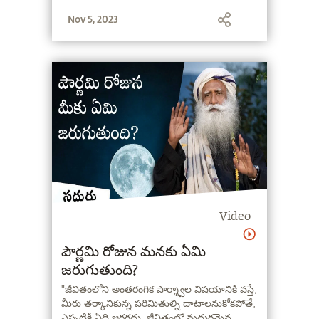
నేర్చుకోకపోతే, ఊరికే, చేసినవే మళ్ళీ మళ్ళీ చేస్తూ
Nov 5, 2023
ఉంటారు" - సద్గురు
Video
పౌర్ణమి రోజున మనకు ఏమి
జరుగుతుంది?
"జీవితంలోని అంతరంగిక పార్శ్వాల విషయానికి వస్తే,
మీరు తర్కానికున్న పరిమితుల్ని దాటాలనుకోకపోతే,
ఎప్పటికీ ఏది జరగదు. జీవితంలో మధురమైన