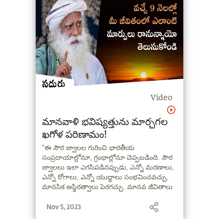
Video
మానవాళి భవిష్యత్తును మార్చగల
ఖగోళ పరిణామం!
"ఈ సౌర జ్వాలల గురించి భారతీయ
సంప్రదాయాల్లోనూ, గ్రంథాల్లోనూ చెప్పబడింది. సౌర
జ్వాలలు ఇలా ఎగసిపడినప్పుడు, ఎన్నో మరణాలు,
ఎన్నో రోగాలు, ఎన్నో యుద్ధాలు సంభవించవచ్చు,
మానసిక అస్థిరత్వాలు పెరగచ్చు. మానవ జీవితాలు
అతలాకుతలం అయిపోవచ్చు, అలాగే మిగతా
Nov 5, 2023
ప్రాణుల జీవితాల్లో కూడా అల్లకల్లోలం చెలరేగవచ్చు,
ఎందుకంటే ఇది నాడీ వ్యవస్థ, జీర్ణ వ్యవస్థ, శ్వాస