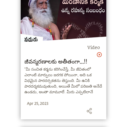
Video
జీవన్మరణాలకు అతీతంగా...!!
"మీ సంచిత కర్మను కరిగించేస్తే, మీ జీవితంలో
ఎలాంటి మార్పులు జరగక పోయినా, అది ఒక
విధమైన పారదర్సకతను తెస్తుంది. మీ ఉనికి
పారదర్శకమవుతుంది, అయితే మీలో పరిణతి అనేదే
ఉండదు, అంతా మామూలే. మీరు ఎప్పటిలానే
ఉంటారు, అసలు ఏం జరుగుతుంది, అసలు ఇదంతా
Apr 25, 2023
ఆధ్యాత్మిక ప్రక్రియా లేక కలా అని
ఆశ్చర్యపోతుంటారు" - సద్గురు