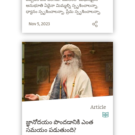
అనుభూతి ఏదైనా మిమ్మల్ని స్పృశించాలన్నా,
ధ్యానం స్పృశించాలన్నా, ప్రేమ స్పృశించాలన్నా,
తన్మయత్వం స్పృశించాలన్నా, మీరు తర్క
Nov 5, 2023
విరుద్ధంగా ఉండాల్సిందే" - సద్గురు
Article
జ్ఞానోదయం పొందడానికి ఎంత
సమయం పడుతుంది?