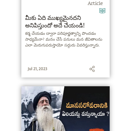
Article
మీకు ఏది ముఖ్యమైనదని
అనిపిస్తుందో అదే చేయండి!
కర్మ చేయడం ద్వారా పరిపూర్ణత్వాన్ని పొందడం
సాధ్యమేనా? మనం చేసే పనులు మన జీవితాలను
ఎలా మెరుగుపరుస్తాయో సద్గురు వివరిస్తున్నారు.
Jul 21, 2023