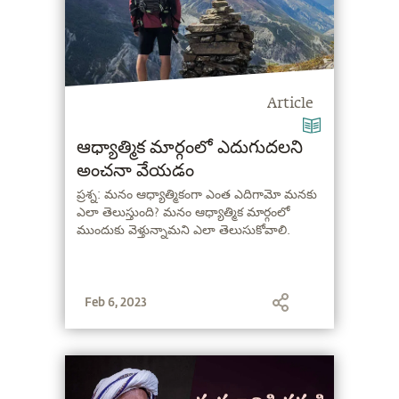
Article
ఆధ్యాత్మిక మార్గంలో ఎదుగుదలని
అంచనా వేయడం
ప్రశ్న: మనం ఆధ్యాత్మికంగా ఎంత ఎదిగామో మనకు
ఎలా తెలుస్తుంది? మనం ఆధ్యాత్మిక మార్గంలో
ముందుకు వెళ్తున్నామని ఎలా తెలుసుకోవాలి.
Feb 6, 2023