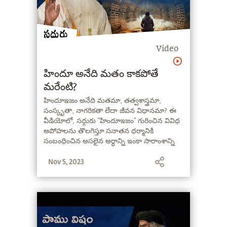
Video
హిందూ అనేది మతం కాకపోతే
మరేంటి?
హిందూఇజం అనేది మతమా, తత్వశాస్త్రమా,
సంస్కృతా, నాగరికతా లేదా జీవన విధానమా? ఈ
వీడియోలో, సద్గురు “హిందూఇజం” గురించిన వివిధ
అపోహలను తొలగిస్తూ సనాతన ధర్మానికి
సంబంధించిన అసలైన అర్ధాన్ని ఇంకా సారాంశాన్ని
వివరిస్తున్నారు.
Nov 5, 2023