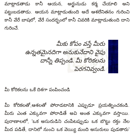
మాట్లాడతాడు కానీ ఆయన, అర్జునుడు కర్మ చేయాలి అని
పట్టుబడతాడు. ఆయన మాట్లాడుతుంది అదే ఆశలేనితనం గురించి
కానీ వేరే బాషలో, వేరే సందర్భంలో కానీ చివరికి మాట్లాడుతుంది దాని
గురించే.
మీకు కోపం వస్తే మీరు
ఉన్నతమైనదిగా అనుకునేదాని వైపు
దాన్నీ తిప్పండి. మీ కోరికలను
పెరగనివ్వండి.
మీ కోరికలను ఒకే దిశగా పంపించండి
మీ కోరికలతో,ఆశలతో పోరాడటానికి ఎప్పుడూ ప్రయత్నించకండి.
మీరు ఎంత ఎక్కువగా పోరాడితే అవి అంత ఎక్కువగా వస్తాయి.
పురాణాలలో, 'ఒక అసురుడిని చంపేటప్పుడు ఒక బొట్టు రక్తం నేల
మీద పడితే, దానిలో నుంచి ఒక వెయ్యి మంది అసురులు పుడతారు'