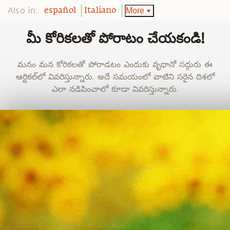
Also in:
More
español
Italiano
మీ కోరికలతో పోరాటం చేయకండి!
మనం మన కోరికలతో పోరాడటం ఎందుకు వృధానో సద్గురు ఈ
ఆర్టికల్‌లో వివరిస్తున్నారు. అదే సమయంలో వాటిని సరైన దిశలో
ఎలా నడిపించాలో కూడా వివరిస్తున్నారు.