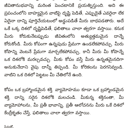
జీవితానుభవాన్ని మరింత పెంచటానికే ప్రయత్నిస్తుంది. అది ఈ
ప్రపంచంలోని బాహ్యమైన వాటిపై దృష్టి పెడితే, ఎప్పుడైతే ఎవరైనా లేక
ఏదైనా దాన్ని పూర్తిచేయటంలో అడ్డుపడితే మీరు బాధపడతారు. అదే
ఒకే ఒక్క దిశలో దృష్టిపెడితే, ఫలితాలు చాలా త్వరగా వస్తాయి. కనుక
మీరు కోరుకునేటప్పుడు జీవితంలోని అత్యుత్తమమైన దాన్నే
కోరుకోండి. మీరు కోపంగా ఉన్నపుడు ప్రేమగా ఉండలేకపోవచ్చు. మీరు
కోపాన్ని వెంటనే ప్రేమగా మార్చలేకపోవచ్చు, కానీ మీరు మీ కోపాన్నే
ఒక దిశలోకి మరల్చవచ్చు. మీకు కోపం వస్తే మీరు ఉన్నతమైనదిగా
అనుకునేదాని వైపు దాన్నీ తిప్పండి. మీ కోరికలను పెరగనివ్వండి.
వాటిని ఒక దిశలో పెట్టటం మీ చేతిలోనే ఉంది.
కోపం ఒక బ్రహ్మాండమైన శక్తి. వ్యామోహము కూడా ఒక బ్రహ్మాండమైన
శక్తి. దాన్ని సరైన దిశలోకి మలచండి. మీకున్న శక్తినంతా, మీ
వ్యామోహాలను, మీ ప్రతీ భావాన్ని, ప్రతీ ఆలోచనను మీరు ఒకే దిశలో
కేంద్రీకృతం చేస్తే, ఫలితాలు చాలా త్వరగా వస్తాయి.
ప్రేమతో,