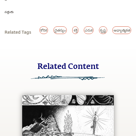
సద్గురు
కోరిక
చైతన్యం
శక్తి
ఎరుక
కృష్ణ
ఆధ్యాత్మికత
Related Tags
Related Content