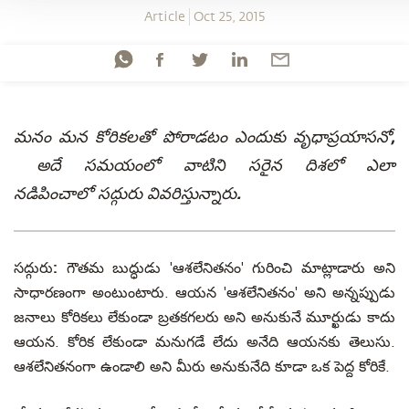
Article
Oct 25, 2015
మనం మన కోరికలతో పోరాడటం ఎందుకు వృధాప్రయాసనో,
అదే సమయంలో వాటిని సరైన దిశలో ఎలా
నడిపించాలో
సద్గురు
వివరిస్తున్నారు.
సద్గురు:
గౌతమ బుద్ధుడు 'ఆశలేనితనం' గురించి మాట్లాడారు అని
సాధారణంగా అంటుంటారు. ఆయన 'ఆశలేనితనం' అని అన్నప్పుడు
జనాలు కోరికలు లేకుండా బ్రతకగలరు అని అనుకునే మూర్ఖుడు కాదు
ఆయన. కోరిక లేకుండా మనుగడే లేదు అనేది ఆయనకు తెలుసు.
ఆశలేనితనంగా ఉండాలి అని మీరు అనుకునేది కూడా ఒక పెద్ద కోరికే.