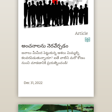
Article
అంచనాలను నెరవేర్చడం
జనాలు మీమీద పెట్టుకున్న ఆశలు మిమ్మల్ని
కలవరపెడుతున్నాయా? ఐతే వాటిని మరో కోణం
నుంచి చూడడానికి ప్రయత్నించండి!
Dec 31, 2022