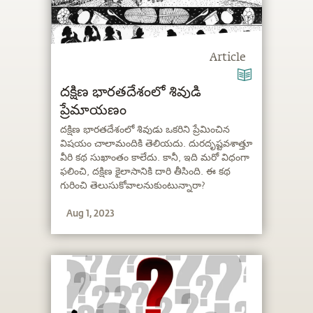
Article
దక్షిణ భారతదేశంలో శివుడి
ప్రేమాయణం
దక్షిణ భారతదేశంలో శివుడు ఒకరిని ప్రేమించిన
విషయం చాలామందికి తెలియదు. దురదృష్టవశాత్తూ
వీరి కథ సుఖాంతం కాలేదు. కానీ, ఇది మరో విధంగా
ఫలించి, దక్షిణ కైలాసానికి దారి తీసింది. ఈ కథ
గురించి తెలుసుకోవాలనుకుంటున్నారా?
Aug 1, 2023