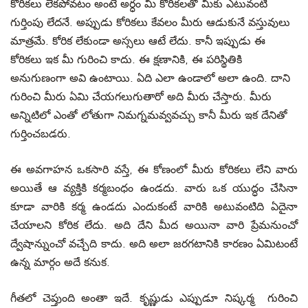
కోరికలు లేకపోవటం అంటే అర్ధం మీ కోరికలతో మీకు ఎటువంటి
గుర్తింపు లేదనే. అప్పుడు కోరికలు కేవలం మీరు ఆడుకునే వస్తువులు
మాత్రమే. కోరిక లేకుండా అస్సలు ఆటే లేదు. కానీ ఇప్పుడు ఈ
కోరికలు ఇక మీ గురించి కాదు. ఈ క్షణానికి, ఈ పరిస్థితికి
అనుగుణంగా అవి ఉంటాయి. ఏది ఎలా ఉండాలో అలా ఉంది. దాని
గురించి మీరు ఏమి చేయగలుగుతారో అది మీరు చేస్తారు. మీరు
అన్నిటిలో ఎంతో లోతుగా నిమగ్నమవ్వవచ్చు కానీ మీరు ఇక దేనితో
గుర్తించబడరు.
ఈ అవగాహన ఒకసారి వస్తే, ఈ కోణంలో మీరు కోరికలు లేని వారు
అయితే ఆ వ్యక్తికి కర్మబంధం ఉండదు. వారు ఒక యుద్ధం చేసినా
కూడా వారికి కర్మ ఉండదు ఎందుకంటే వారికి అటువంటిది ఏదైనా
చేయాలని కోరిక లేదు. అది దేని మీద అయినా వారి ప్రేమనుంచో
ద్వేషాన్నుంచో వచ్చేది కాదు. అది అలా జరగటానికి కారణం ఏమిటంటే
ఉన్న మార్గం అదే కనుక.
గీతలో చెప్తుంది అంతా ఇదే. కృష్ణుడు ఎప్పుడూ నిష్కర్మ గురించి