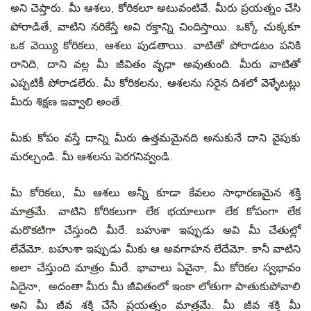
అని చెప్తారు. మీ ఆశలు, కోరికలూ అటువంటివే. మీరు ప్రయత్నం చేసి
పోరాడితే, వాటిని నరికేస్తే అవి రక్తాన్ని చిందిస్తాయి. ఒక్కో చుక్కకూ
ఒక వెయ్యి కోరికలు, ఆశలు పుడతాయి. వాటితో పోరాడటం పనికి
రానిది, దాని వల్ల మీ జీవితం వృధా అవుతుంది. మీరు వాటితో
ఎప్పటికీ పోరాడలేరు. మీ కోరికలను, ఆశలను సరైన దిశలో వెళ్ళేటట్లు
మీరు శిక్షణ ఇవ్వాలి అంతే.
మీకు కోపం వస్తే దాన్ని మీరు ఉత్తమమైనది అనుకునే దాని వైపుకు
మరల్చండి. మీ ఆశలను పెరగనివ్వండి.
మీ కోరికలు, మీ ఆశలు అన్నీ కూడా కేవలం సాధారణమైన శక్తి
మాత్రమే. వాటిని కోరికలుగా లేక భయాలుగా లేక కోపంగా లేక
మరొకటిగా చేస్తుంది మీరే. బహుశా ఇప్పుడు అవి మీ చేతుల్లో
లేవేమో. బహుశా ఇప్పుడు మీకు ఆ అవగాహన లేదేమో. కానీ వాటిని
అలా చేస్తుంది మాత్రం మీరే. భావాలు ఏవైనా, మీ కోరికల స్వభావం
ఏదైనా, అదంతా మీరు మీ జీవితంలో ఇంకా లోతుగా పాతుకుపోవాలి
అని మీ జీవ శక్తి చేసే ప్రయత్నం మాత్రమే. మీ జీవ శక్తి మీ