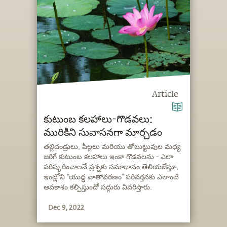
Article
కుటుంబ కలహాలు-గొడవలు:
మురికిని సువాసనగా మార్చడం
తల్లిదండ్రులు, పిల్లలు మరియు తోబుట్టువుల మధ్య
జరిగే కుటుంబ కలహాలు ఇంకా గొడవలను - ఎలా
పరిష్కరించాలనే ప్రశ్నకు సమాధానం తెలియజేస్తూ,
ఇంట్లోని “యుద్ధ వాతావరణం” పరివర్తనకు ఎలాంటి
అవకాశం కల్పిస్తుందో సద్గురు వివరిస్తారు.
Dec 9, 2022