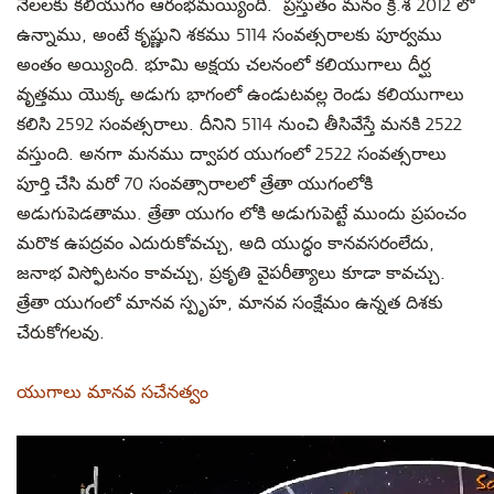
నెలలకు కలియుగం ఆరంభమయ్యింది. ప్రస్తుతం మనం క్రీ.శ 2012 లో
ఉన్నాము, అంటే కృష్ణుని శకము 5114 సంవత్సరాలకు పూర్వము
అంతం అయ్యింది. భూమి అక్షయ చలనంలో కలియుగాలు దీర్ఘ
వృత్తము యొక్క అడుగు భాగంలో ఉండుటవల్ల రెండు కలియుగాలు
కలిసి 2592 సంవత్సరాలు. దీనిని 5114 నుంచి తీసివేస్తే మనకి 2522
వస్తుంది. అనగా మనము ద్వాపర యుగంలో 2522 సంవత్సరాలు
పూర్తి చేసి మరో 70 సంవత్సారాలలో త్రేతా యుగంలోకి
అడుగుపెడతాము. త్రేతా యుగం లోకి అడుగుపెట్టే ముందు ప్రపంచం
మరొక ఉపద్రవం ఎదురుకోవచ్చు, అది యుద్ధం కానవసరంలేదు,
జనాభ విస్ఫోటనం కావచ్చు, ప్రకృతి వైపరీత్యాలు కూడా కావచ్చు.
త్రేతా యుగంలో మానవ స్పృహ, మానవ సంక్షేమం ఉన్నత దిశకు
చేరుకోగలవు.
యుగాలు మానవ సచేనత్వం