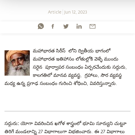
Article
Jun 12, 2023
మహాభారత సిరీస్ లోని ద్వితీయ భాగంలో
మహాభారత ఇతిహాసం లోతుల్లోకి వెళ్ళే ముందు
సరైన పూర్వాపర సంబంధం ఏర్పరచేందుకు సద్గురు,
కాలగతిలో మానవ వ్యవస్థ, గ్రహాలు, సౌర వ్యవస్థ
మధ్య ఉన్న ప్రగాఢ సంబంధం గురించి శోధించి, వివరిస్తున్నారు.
సద్గురు:
యోగా వివరించిన ఖగోళ శాస్త్రంలో భూమి సూర్యుని చుట్టూ
తిరిగే మండలాన్ని 27 విభాగాలుగా విభజించారు. ఈ 27 విభాగాలు