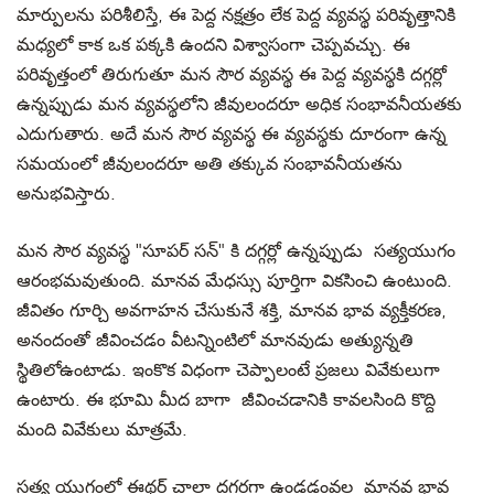
మార్పులను పరిశీలిస్తే, ఈ పెద్ద నక్షత్రం లేక పెద్ద వ్యవస్థ పరివృత్తానికి
మధ్యలో కాక ఒక పక్కకి ఉందని విశ్వాసంగా చెప్పవచ్చు. ఈ
పరివృత్తంలో తిరుగుతూ మన సౌర వ్యవస్థ ఈ పెద్ద వ్యవస్థకి దగ్గర్లో
ఉన్నప్పుడు మన వ్యవస్థలోని జీవులందరూ అధిక సంభావనీయతకు
ఎదుగుతారు. అదే మన సౌర వ్యవస్థ ఈ వ్యవస్థకు దూరంగా ఉన్న
సమయంలో జీవులందరూ అతి తక్కువ సంభావనీయతను
అనుభవిస్తారు.
మన సౌర వ్యవస్థ "సూపర్ సన్" కి దగ్గర్లో ఉన్నప్పుడు సత్యయుగం
ఆరంభమవుతుంది. మానవ మేధస్సు పూర్తిగా వికసించి ఉంటుంది.
జీవితం గూర్చి అవగాహన చేసుకునే శక్తి, మానవ భావ వ్యక్తీకరణ,
అనందంతో జీవించడం వీటన్నింటిలో మానవుడు అత్యున్నతి
స్థితిలోఉంటాడు. ఇంకొక విధంగా చెప్పాలంటే ప్రజలు వివేకులుగా
ఉంటారు. ఈ భూమి మీద బాగా జీవించడానికి కావలసింది కొద్ది
మంది వివేకులు మాత్రమే.
సత్య యుగంలో ఈథర్ చాలా దగ్గరగా ఉండడంవల్ల మానవ భావ