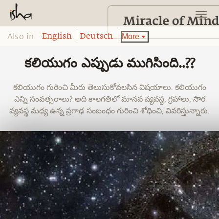
Also in:
More
English
Deutsch
కలియుగం ఎప్పుడు ముగిసింది..??
కలియుగం గురించి మీరు తెలుసుకోవలసిన విషయాలు. కలియుగం
ఎన్ని సంవత్సరాలు? అది కాలగతిలో మానవ వ్యవస్థ, గ్రహాలు, సౌర
వ్యవస్థ మధ్య ఉన్న ప్రగాఢ సంబంధం గురించి శోధించి, వివరిస్తున్నారు.