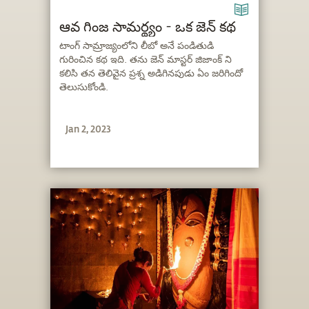
ఆవ గింజ సామర్థ్యం - ఒక జెన్ కథ
టాంగ్ సామ్రాజ్యంలోని లీబో అనే పండితుడి
గురించిన కథ ఇది. తను జెన్ మాస్టర్ జిజాంక్ ని
కలిసి తన తెలివైన ప్రశ్న అడిగినపుడు ఏం జరిగిందో
తెలుసుకోండి.
Jan 2, 2023