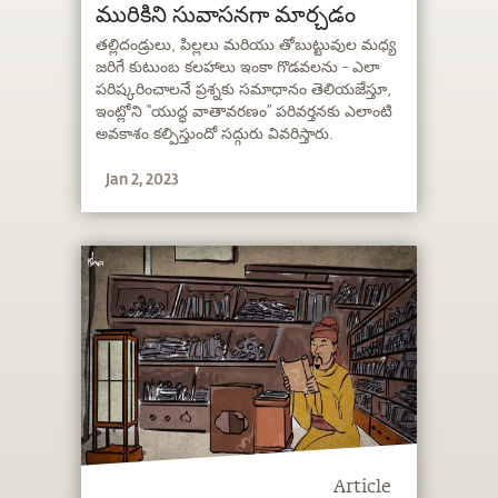
మురికిని సువాసనగా మార్చడం
తల్లిదండ్రులు, పిల్లలు మరియు తోబుట్టువుల మధ్య
జరిగే కుటుంబ కలహాలు ఇంకా గొడవలను - ఎలా
పరిష్కరించాలనే ప్రశ్నకు సమాధానం తెలియజేస్తూ,
ఇంట్లోని “యుద్ధ వాతావరణం” పరివర్తనకు ఎలాంటి
అవకాశం కల్పిస్తుందో సద్గురు వివరిస్తారు.
Jan 2, 2023
Article