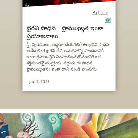
Article
భైరవి సాధన - ప్రాముఖ్యత ఇంకా
ప్రయోజనాలు
స్త్రీ, పురుషులు, ఇద్దరూ చేయగలిగే ఈ భైరవి సాధన
అనేది లింగ భైరవి దేవి అనుగ్రహాన్ని పొందడానికీ
ఇంకా గ్రహణశక్తిని పెంపొందించుకోవడానికి ఒక
శక్తిమంతమైన ప్రక్రియ. సద్గురు ఈ సాధన
ప్రాముఖ్యతను ఇంకా దాని నుండి పొందగల
ప్రయోజనాలను వివరిస్తున్నారు.
Jan 2, 2023