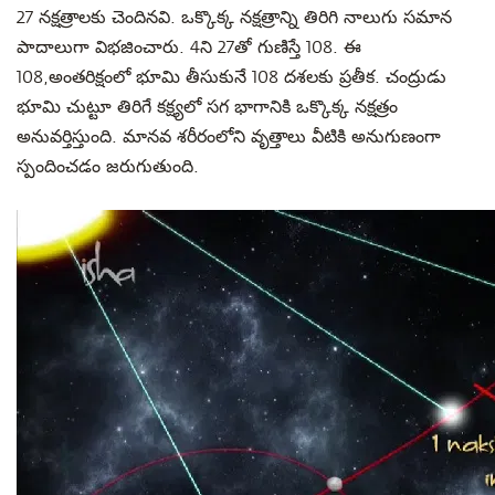
27 నక్షత్రాలకు చెందినవి. ఒక్కొక్క నక్షత్రాన్ని తిరిగి నాలుగు సమాన
పాదాలుగా విభజించారు. 4ని 27తో గుణిస్తే 108. ఈ
108,అంతరిక్షంలో భూమి తీసుకునే 108 దశలకు ప్రతీక. చంద్రుడు
భూమి చుట్టూ తిరిగే కక్ష్యలో సగ భాగానికి ఒక్కొక్క నక్షత్రం
అనువర్తిస్తుంది. మానవ శరీరంలోని వృత్తాలు వీటికి అనుగుణంగా
స్పందించడం జరుగుతుంది.