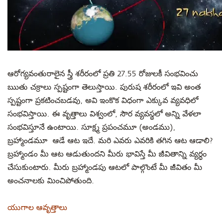
ఆరోగ్యవంతురాలైన స్త్రీ శరీరంలో ప్రతి 27.55 రోజులకీ సంభవించు
ఋతు చక్రాలు స్పష్టంగా తెలుస్తాయి. పురుష శరీరంలో ఇవి అంత
స్పష్టంగా ప్రకటించబడవు, అవి ఇంకొక విధంగా ఎక్కువ వ్యవధిలో
సంభవిస్తాయి. ఈ వృత్తాలు విశ్వంలో, సౌర వ్యవస్థలో అన్ని వేళలా
సంభవిస్తూనే ఉంటాయి. సూక్ష్మ ప్రపంచమూ (అండము),
బ్రహ్మాండమూ ఆడే ఆట ఇదే. మరి ఎవరు ఎవరికి తగిన ఆట ఆడాలి?
బ్రహ్మాండం మీ ఆట ఆడుతుందని మీరు భావిస్తే మీ జీవితాన్ని వ్యర్ధం
చేసుకుంటారు. మీరు బ్రహ్మాండపు ఆటలో పాల్గొంటే మీ జీవితం మీ
అంచనాలకు మించిపోతుంది.
యుగాల ఆవృత్తాలు