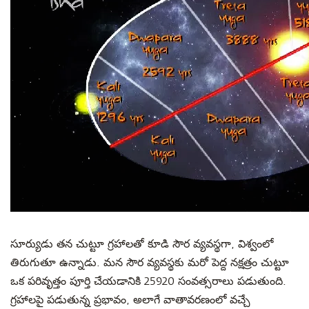
సూర్యుడు తన చుట్టూ గ్రహాలతో కూడి సౌర వ్యవస్థగా, విశ్వంలో
తిరుగుతూ ఉన్నాడు. మన సౌర వ్యవస్థకు మరో పెద్ద నక్షత్రం చుట్టూ
ఒక పరివృత్తం పూర్తి చేయడానికి 25920 సంవత్సరాలు పడుతుంది.
గ్రహాలపై పడుతున్న ప్రభావం, అలాగే వాతావరణంలో వచ్చే