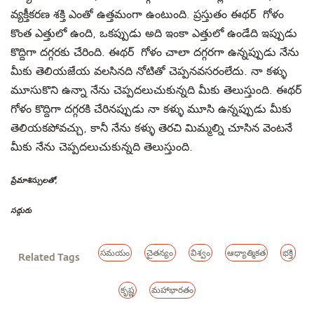
వ్యక్తీకరణ శక్తి ఎంతో ఉత్తమంగా ఉంటుంది. ప్రస్తుతం ఈథర్ గోళం
కొంత ఎత్తులో ఉంది, ఒకప్పుడు అది ఇంకా ఎత్తులో ఉండేది ఇప్పుడు
కొద్దిగా దగ్గరకు చేరింది. ఈథర్ గోళం చాలా దగ్గరగా ఉన్నప్పుడు నేను
మీకు తెలియజేయ వలసినది నోటితో చెప్పనవసరంలేదు. నా కళ్ళు
మూసుకొని ఉన్నా నేను చెప్పదలుచుకున్నది మీకు తెలుస్తుంది. ఈథర్
గోళం కొద్దిగా దగ్గరకి చేరినప్పుడు నా కళ్ళు మూసి ఉన్నప్పుడు మీకు
తెలియకపోవచ్చు, కానీ నేను కళ్ళు తెరచి మిమ్మల్ని చూసిన వెంటనే
మీకు నేను చెప్పదలుచుకున్నది తెలుస్తుంది.
ప్రేమాశిస్సులతో,
సద్గురు
సమయం
చైతన్యం
విశ్వం
ఆధ్యాత్మికత
భక్తి
Related Tags
కృష్ణ
మహాభారతం