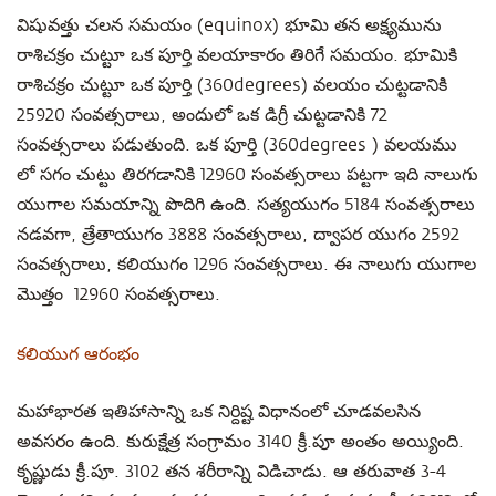
విషువత్తు చలన సమయం (equinox) భూమి తన అక్ష్యమును
రాశిచక్రం చుట్టూ ఒక పూర్తి వలయాకారం తిరిగే సమయం. భూమికి
రాశిచక్రం చుట్టూ ఒక పూర్తి (360degrees) వలయం చుట్టడానికి
25920 సంవత్సరాలు, అందులో ఒక డిగ్రీ చుట్టడానికి 72
సంవత్సరాలు పడుతుంది. ఒక పూర్తి (360degrees ) వలయము
లో సగం చుట్టు తిరగడానికి 12960 సంవత్సరాలు పట్టగా ఇది నాలుగు
యుగాల సమయాన్ని పొదిగి ఉంది. సత్యయుగం 5184 సంవత్సరాలు
నడవగా, త్రేతాయుగం 3888 సంవత్సరాలు, ద్వాపర యుగం 2592
సంవత్సరాలు, కలియుగం 1296 సంవత్సరాలు. ఈ నాలుగు యుగాల
మొత్తం 12960 సంవత్సరాలు.
కలియుగ ఆరంభం
మహాభారత ఇతిహాసాన్ని ఒక నిర్దిష్ట విధానంలో చూడవలసిన
అవసరం ఉంది. కురుక్షేత్ర సంగ్రామం 3140 క్రీ.పూ అంతం అయ్యింది.
కృష్ణుడు క్రీ.పూ. 3102 తన శరీరాన్ని విడిచాడు. ఆ తరువాత 3-4