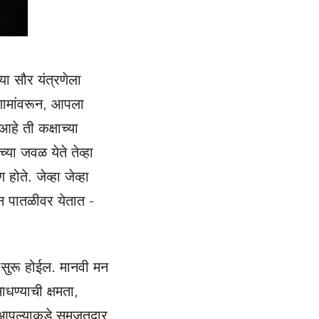
ा सौर यंत्रणेला
िणामांवरून, आपला
हे ती कक्षाच्या
्या जवळ येते तेव्हा
होते. जेव्हा जेव्हा
म्न पातळीवर येतात -
ग सुरू होईल. मानवी मन
ाधण्याची क्षमता,
तर आपल्याकडे समजूतदार