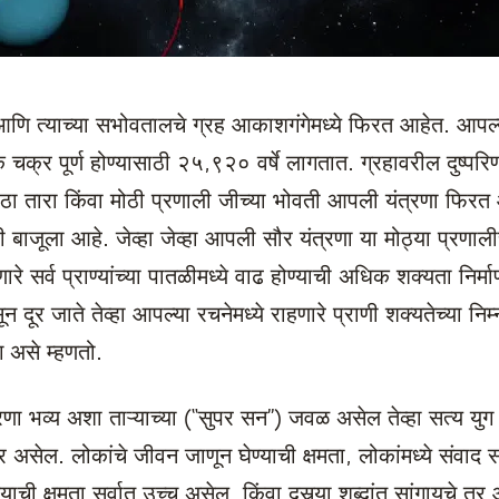
 आणि त्याच्या सभोवतालचे ग्रह आकाशगंगेमध्ये फिरत आहेत. आपल्य
क चक्र पूर्ण होण्यासाठी २५,९२० वर्षे लागतात. ग्रहावरील दुष्पर
ठा तारा किंवा मोठी प्रणाली जीच्या भोवती आपली यंत्रणा फिरत आ
 बाजूला आहे. जेव्हा जेव्हा आपली सौर यंत्रणा या मोठ्या प्रणालीच
रे सर्व प्राण्यांच्या पातळीमध्ये वाढ होण्याची अधिक शक्यता निर्माण 
न दूर जाते तेव्हा आपल्या रचनेमध्ये राहणारे प्राणी शक्यतेच्या नि
 असे म्हणतो.
रणा भव्य अशा ताऱ्याच्या (“सुपर सन”) जवळ असेल तेव्हा सत्य यु
तेवर असेल. लोकांचे जीवन जाणून घेण्याची क्षमता, लोकांमध्ये संवाद स
याची क्षमता सर्वात उच्च असेल. किंवा दुसर्‍या शब्दांत सांगायचे 