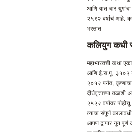
आणि यात चार युगांचा स
२५९२ वर्षांचं आहे. क
भरतात.
कलियुग कधी स
महाभारतची कथा एका वि
आणि ई.स.पू. ३१०२ कृष
२०१२ पर्यंत, कृष्णाचा
दीर्घवृत्ताच्या तळाश
२५२२ वर्षांवर पोहोच
त्याचा संपूर्ण कालावध
आपण द्वापार युग पूर्