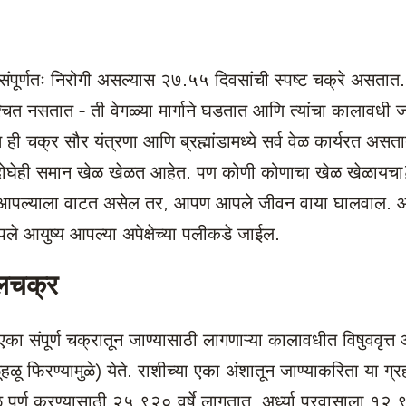
ी संपूर्णतः निरोगी असल्यास २७.५५ दिवसांची स्पष्ट चक्रे असतात. 
्चित नसतात - ती वेगळ्या मार्गाने घडतात आणि त्यांचा कालावधी 
ही चक्र सौर यंत्रणा आणि ब्रह्मांडामध्ये सर्व वेळ कार्यरत असतात.
ेही समान खेळ खेळत आहेत. पण कोणी कोणाचा खेळ खेळायचा? सं
आपल्याला वाटत असेल तर, आपण आपले जीवन वाया घालवाल. आपण
 आयुष्य आपल्या अपेक्षेच्या पलीकडे जाईल.
ालचक्र
ा एका संपूर्ण चक्रातून जाण्यासाठी लागणाऱ्या कालावधीत विषुववृत्त 
 हळूहळू फिरण्यामुळे) येते. राशीच्या एका अंशातून जाण्याकरिता या ग्
ळ पूर्ण करण्यासाठी २५,९२० वर्षे लागतात. अर्ध्या प्रवासाला १२,