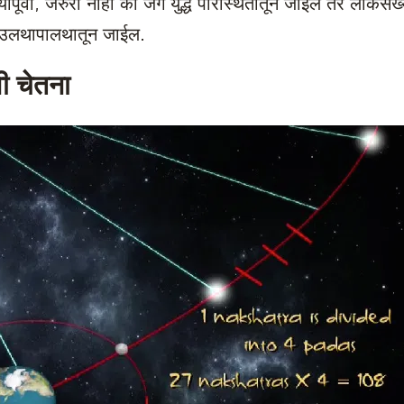
यापूर्वी, जरुरी नाही की जग युद्ध परिस्थितीतून जाईल तर लोकसं
ा उलथापालथातून जाईल.
ी चेतना