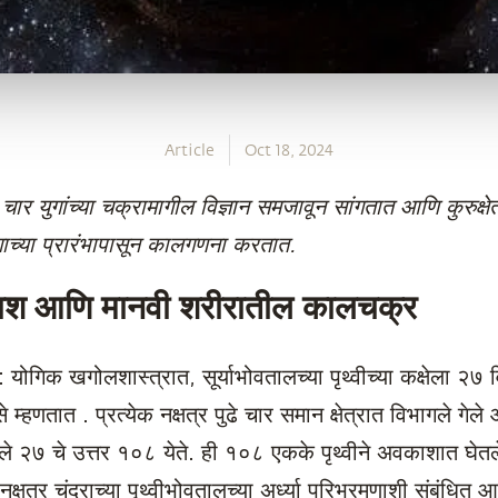
Article
Oct 18, 2024
 चार युगांच्या चक्रामागील विज्ञान समजावून सांगतात आणि कुरुक्षेत्र
ाच्या प्रारंभापासून कालगणना करतात.
श आणि मानवी शरीरातील कालचक्र
ु: योगिक खगोलशास्त्रात, सूर्याभोवतालच्या पृथ्वीच्या कक्षेला २७ 
े म्हणतात . प्रत्येक नक्षत्र पुढे चार समान क्षेत्रात विभागले गेले
ले २७ चे उत्तर १०८ येते. ही १०८ एकके पृथ्वीने अवकाशात घेत
नक्षत्र चंद्राच्या पृथ्वीभोवतालच्या अर्ध्या परिभ्रमणाशी संबंधित