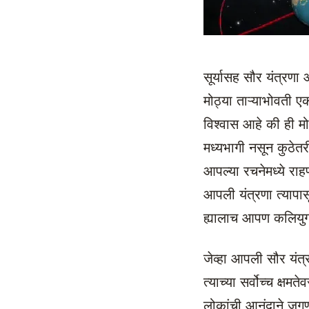
सूर्यासह सौर यंत्रणा
मोठ्या ताऱ्याभोवती ए
विश्वास आहे की ही मो
मध्यभागी नसून कुठेतरी
आपल्या रचनेमध्ये राहणा
आपली यंत्रणा त्यापासू
ह्यालाच आपण कलियुग
जेव्हा आपली सौर यंत्
त्याच्या सर्वोच्च क्षम
लोकांची आनंदाने जगण्