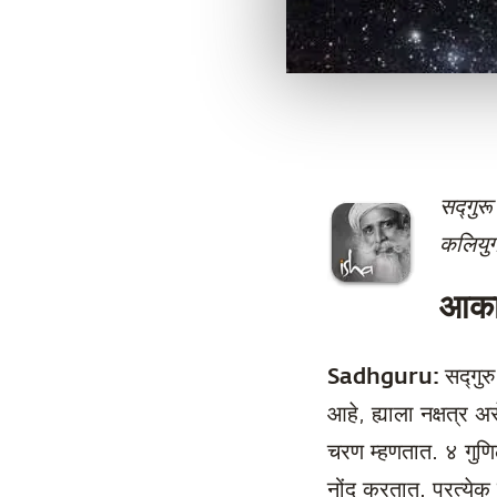
सद्गुरू
कलियुग
आका
Sadhguru:
सद्गुर
आहे, ह्याला नक्षत्र अस
चरण म्हणतात. ४ गुणि
नोंद करतात. प्रत्येक 