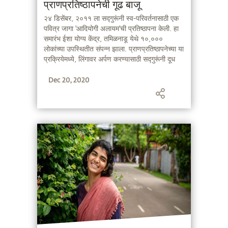
प्राणप्रतिष्ठापनेची गूढ बाजू
२४ डिसेंबर, २०११ ला सद्गुरूंनी स्व-परिवर्तनासाठी एक
पवित्र जागा 'आदियोगी अलायम'ची प्रतिष्ठापना केली. हा
समारंभ ईशा योग्य केंद्र, तमिळनाडू येथे १०,०००
लोकांच्या उपस्थितीत संपन्न झाला. प्राणप्रतिष्ठापनेच्या या
प्रक्रियेमध्ये, लिंगावर अर्पण करण्यासाठी सद्गुरूंनी दूध
आणि नागाचे विष यांचे मिश्रण तयार केले पण आधी त्याचा
Dec 20, 2020
स्वतःवर प्रयोग केला. एक भक्ताने याबद्दल विचारले.
व्हिडिओमध्ये प्राणप्रतिष्ठापनेची चित्रमालिका समाविष्ट
आहे, आणि सद्गुरूंचे उत्तरही, ज्यात प्रतिष्ठापनेची
वैज्ञानिक आणि गूढ बाजू मांडली आहे. याची टिप्पणी इथे
दिली आहे.