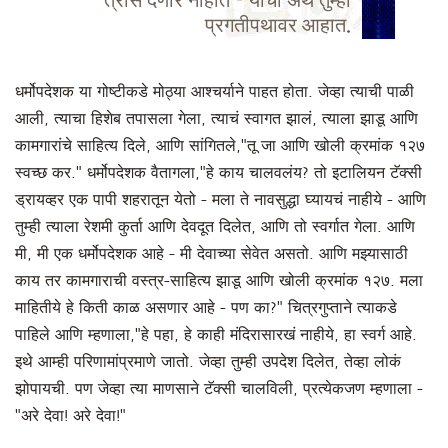
त्रास देणार नाहीत - याचा अर्थ तुम्ही
प्रगतीपथावर आहात.
धर्मोपदेशक या गोष्टीकडे मोठ्या आश्चर्याने पाहत होता. जेव्हा त्याची पाळी
आली, त्याचा हिशेब तपासला गेला, त्याचं स्वागत झालं, त्याला झाडू आणि
कामगारांचे साहित्य दिले, आणि सांगितले,"तू जा आणि खोली क्रमांक १२७
स्वच्छ कर." धर्मोपदेशक वैतागला,"हे काय चालवलंय? तो इटालियन टॅक्सी
ड्रायव्हर एक पापी शहरातून येतो - मला ते नावसुद्धा घ्यायचं नाहीये - आणि
तुम्ही त्याला रेशमी कुर्ता आणि देवदूत दिलेत, आणि तो स्वर्गात गेला. आणि
मी, मी एक धर्मोपदेशक आहे - मी देवाच्या सेवेत असतो. आणि मझ्यासाठी
काय तर कामगाराची वस्त्र-साहित्य झाडू आणि खोली क्रमांक १२७. मला
माहितीये हे किती काळ असणार आहे - पण का?" चित्रगुप्ताने त्याकडे
पाहिले आणि म्हणाला,"हे पहा, हे काही मंदिरासारखं नाहीये, हा स्वर्ग आहे.
इथे आम्ही परिणामांप्रमाणे जातो. जेव्हा तुम्ही उपदेश दिलेत, तेव्हा लोकं
झोपायची. पण जेव्हा त्या माणसाने टॅक्सी चालविली, प्रत्येकजण म्हणाला -
"अरे देवा! अरे देवा!"