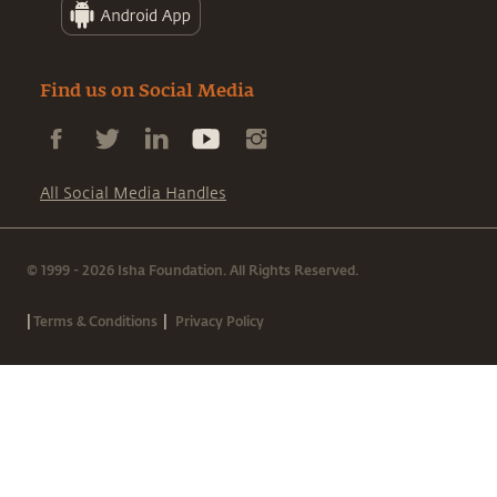
Find us on Social Media
All Social Media Handles
© 1999 - 2026 Isha Foundation. All Rights Reserved.
|
|
Terms & Conditions
Privacy Policy