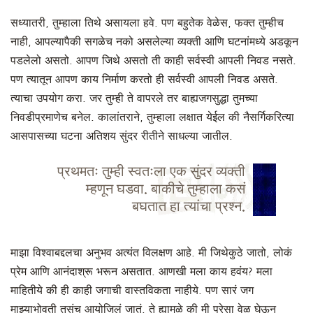
सध्यातरी, तुम्हाला तिथे असायला हवे. पण बहुतेक वेळेस, फक्त तुम्हीच
नाही, आपल्यापैकी सगळेच नको असलेल्या व्यक्ती आणि घटनांमध्ये अडकून
पडलेलो असतो. आपण जिथे असतो ती काही सर्वस्वी आपली निवड नसते.
पण त्यातून आपण काय निर्माण करतो ही सर्वस्वी आपली निवड असते.
त्याचा उपयोग करा. जर तुम्ही ते वापरले तर बाह्यजगसुद्धा तुमच्या
निवडीप्रमाणेच बनेल. कालांतराने, तुम्हाला लक्षात येईल की नैसर्गिकरित्या
आसपासच्या घटना अतिशय सुंदर रीतीने साधल्या जातील.
प्रथमतः तुम्ही स्वतःला एक सुंदर व्यक्ती
म्हणून घडवा. बाकीचे तुम्हाला कसं
बघतात हा त्यांचा प्रश्न.
माझा विश्वाबद्दलचा अनुभव अत्यंत विलक्षण आहे. मी जिथेकुठे जातो, लोकं
प्रेम आणि आनंदाश्रू भरून असतात. आणखी मला काय हवंय? मला
माहितीये की ही काही जगाची वास्तविकता नाहीये. पण सारं जग
माझ्याभोवती तसंच आयोजिलं जातं. ते ह्यामुळे की मी पुरेसा वेळ घेऊन