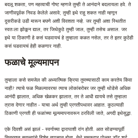
बदलू शकता, पण महत्वाची गोष्ट म्हणजे तुम्ही ते आनंदाने बदलायला हवे. ते
जाणीवपूर्वक निवड केलेले असावे; तुम्ही इथे राहू शकत नाही म्हणून
दुसरीकडे उडी मारून बघणे अशी विवशता नव्हे. जर तुम्ही अशा स्थितीत
स्वतःला झोकून द्याल, तर जिथेकुठे तुम्ही जाल, तुम्ही तसेच असाल. जर
इथे या ठिकाणी हे कसं घडवायचं हे तुम्हाला कळत नसेल, तर ते इतर कुठेही
कसं घडवायचं हेही कळणार नाही.
फळाचे मूल्यमापन
तुम्हाला कसे समजेल की अध्यात्मिक क्रिया तुमच्यासाठी काम करतेय किंवा
नाही? त्याचे फळ मिळल्यावरच! त्याच लोकांबरोबर जर तुम्ही थोडेसे अधिक
आनंदी झालात, अधिक खेळकर झालात, तर ते आधी द्यायचे तसे तुम्हाला
त्रास देणार नाहीत - याचा अर्थ तुम्ही प्रगतीपथावर आहात. कुठल्याही
ठिकाणी प्रगती ही फळांच्या मूल्यमापनावरून ठरविली जाते, अगदी इथेसुद्धा.
एके दिवशी असं झालं - स्वर्गाच्या द्वारापाशी रांग होती. आत सोडण्यापूर्वी
चित्रगुप्त सगळ्यांचे हिशेब तपासात होता. तेथे चमकदार पोल्का डॉट शर्ट