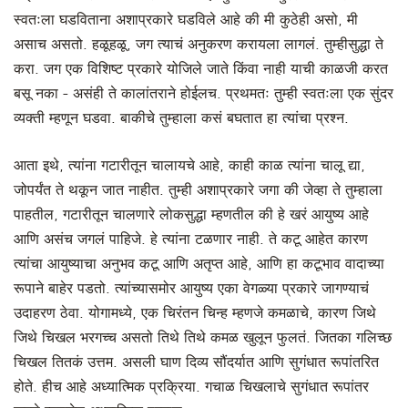
स्वतःला घडविताना अशाप्रकारे घडविले आहे की मी कुठेही असो, मी
असाच असतो. हळूहळू, जग त्याचं अनुकरण करायला लागलं. तुम्हीसुद्धा ते
करा. जग एक विशिष्ट प्रकारे योजिले जाते किंवा नाही याची काळजी करत
बसू नका - असंही ते कालांतराने होईलच. प्रथमतः तुम्ही स्वतःला एक सुंदर
व्यक्ती म्हणून घडवा. बाकीचे तुम्हाला कसं बघतात हा त्यांचा प्रश्न.
आता इथे, त्यांना गटारीतून चालायचे आहे, काही काळ त्यांना चालू द्या,
जोपर्यंत ते थकून जात नाहीत. तुम्ही अशाप्रकारे जगा की जेव्हा ते तुम्हाला
पाहतील, गटारीतून चालणारे लोकसुद्धा म्हणतील की हे खरं आयुष्य आहे
आणि असंच जगलं पाहिजे. हे त्यांना टळणार नाही. ते कटू आहेत कारण
त्यांचा आयुष्याचा अनुभव कटू आणि अतृप्त आहे, आणि हा कटूभाव वादाच्या
रूपाने बाहेर पडतो. त्यांच्यासमोर आयुष्य एका वेगळ्या प्रकारे जागण्याचं
उदाहरण ठेवा. योगामध्ये, एक चिरंतन चिन्ह म्हणजे कमळाचे, कारण जिथे
जिथे चिखल भरगच्च असतो तिथे तिथे कमळ खुलून फुलतं. जितका गलिच्छ
चिखल तितकं उत्तम. असली घाण दिव्य सौंदर्यात आणि सुगंधात रूपांतरित
होते. हीच आहे अध्यात्मिक प्रक्रिया. गचाळ चिखलाचे सुगंधात रूपांतर