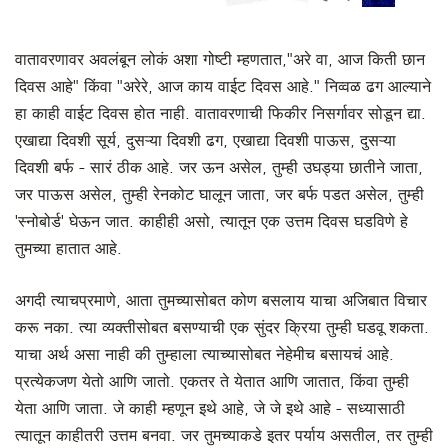
वातावरणावर अवलंबून लोकं अशा गोष्टी म्हणतात,"अरे वा, आज किती छान
दिवस आहे" किंवा "अरेरे, आज काय वाईट दिवस आहे." निव्वळ ढग आल्याने
हा काही वाईट दिवस होत नाही. वातावरणाची फिकीर निसर्गावर सोडून द्या.
एखाद्या दिवशी सूर्य, दुसऱ्या दिवशी ढग, एखाद्या दिवशी पाऊस, दुसऱ्या
दिवशी बर्फ - सारं ठीक आहे. जर ऊन असेल, तुम्ही उघड्या छातीने जाता,
जर पाऊस असेल, तुम्ही रेनकोट घालून जाता, जर बर्फ पडत असेल, तुम्ही
'स्नोबोर्ड' घेऊन जात. काहीही असो, त्यातून एक उत्तम दिवस घडविणे हे
तुमच्या हातात आहे.
अगदी त्याचप्रमाणे, आता तुमच्यासोबत कोण बसलाय याचा अजिबात विचार
करू नका. त्या व्यक्तीसोबत बसण्याची एक सुंदर क्रिया तुम्ही घडवू शकता.
याचा अर्थ असा नाही की तुम्हाला त्याच्यासोबत नेहेमीच बसायचं आहे.
प्रत्येकजण येतो आणि जातो. एकतर ते येतात आणि जातात, किंवा तुम्ही
येता आणि जाता. जे काही म्हणून इथे आहे, जे जे इथे आहे - सध्यासाठी
त्यातून काहीतरी उत्तम बनवा. जर तुमच्याकडे इतर पर्याय असतील, तर तुम्ही