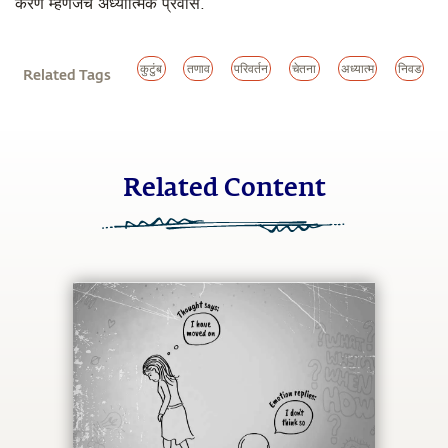
करणे म्हणजेच अध्यात्मिक प्रवास.
कुटुंब
तणाव
परिवर्तन
चेतना
अध्यात्म
निवड
Related Tags
Related Content