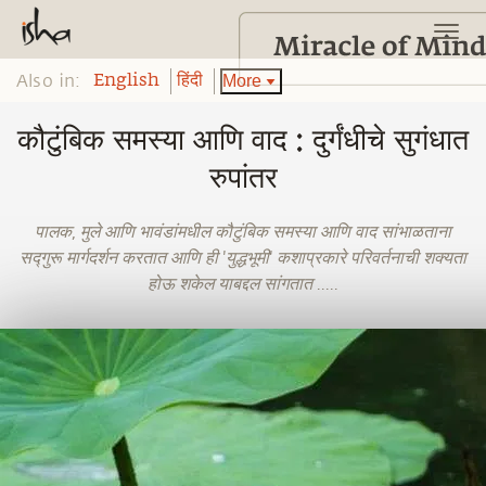
Also in:
More
English
हिंदी
कौटुंबिक समस्या आणि वाद : दुर्गंधीचे सुगंधात
रुपांतर
पालक, मुले आणि भावंडांमधील कौटुंबिक समस्या आणि वाद सांभाळताना
सद्गुरू मार्गदर्शन करतात आणि ही 'युद्धभूमी' कशाप्रकारे परिवर्तनाची शक्यता
होऊ शकेल याबद्दल सांगतात .....