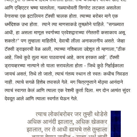
आणि एव्हिएटर चष्मा घातलेला, गळ्याभोवती सिगरेट लटकत असलेला
वेगासचा एक इटालियन टॅक्सी चालक होता. त्याच्या बरोबर मागे एक
धर्मोद्देशक उभा होता. त्याने त्या माणसाकडे तुच्छतेने पाहिले. "सगळ्यात
आधी, हा असला माणूस स्वर्गाच्या प्रवेशद्वाराच्या रंगेततरी कसाकाय असू
शकतो?" पण तुम्हाला माहितीये, देवाची लीला अनाकलनीय असते. जेव्हा
टॅक्सी ड्राइवरची वेळ आली, त्याच्या नशिबाला उद्देशून तो म्हणाला,"ठीक
आहे, जिथे कुठे तुला मला पाठवायचं आहे, काय हरकत आहे”. टॅक्सी
ड्रायव्हरच्या नात्याने तो याला सरावलेला होता - जिथे कुठे गिर्हाईकाला
जायचं असतं, तिथे तो जातो, त्याचं गंतव्य स्थान तो स्वतः कधीच निवडत
नाही. त्याचे सगळे हिशेब तपासले गेले. मग चित्रगुप्ताने मोठ्या आनंदाने
त्याचं स्वागत केलं आणि त्याला एक रेशमी कुर्ता दिला. मग दोन अत्यंत सुंदर
देवदूत आले आणि त्याला स्वर्गात घेऊन गेले.
त्याच लोकांबरोबर जर तुम्ही थोडेसे
अधिक आनंदी झालात, अधिक खेळकर
झालात, तर ते आधी द्यायचे तसे तुम्हाला