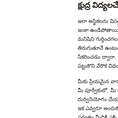
క్షుద్ర విద్యలచ
ఇలా అస్థికలను విస
ఇంకా ఉండిపోతాయి. మ
మనిషిని గుర్తించగల
తిరుగుతూనే ఉంటుంద
సేకరించడం ద్వారా, 
పట్టుకొని వేరొక విధ
మీకు ప్రియమైన వార
మీ పూర్వీకులో, మ
దుర్వినియోగం చేయబ
ఇక ఎవ్వరూ అందుకోలే
పర్వతం మీదికి ఎక్