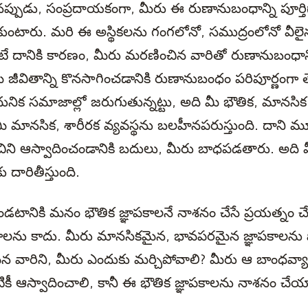
ినప్పుడు, సంప్రదాయకంగా, మీరు ఈ రుణానుబంధాన్ని పూర్తి
ుంటారు. మరి ఈ అస్థికలను గంగలోనో, సముద్రంలోనో వీ
రంటే దానికి కారణం, మీరు మరణించిన వారితో రుణానుబంధాన
ీ జీవితాన్ని కొనసాగించడానికి రుణానుబంధం పరిపూర్ణంగా 
నిక సమాజాల్లో జరుగుతున్నట్టు, అది మీ భౌతిక, మానసిక వ
 మానసిక, శారీరక వ్యవస్థను బలహీనపరుస్తుంది. దాని మూ
ిని ఆస్వాదించండానికి బదులు, మీరు బాధపడతారు. అది 
ు దారితీస్తుంది.
ానికి మనం భౌతిక జ్ఞాపకాలనే నాశనం చేసే ప్రయత్నం చేస
ాలను కాదు. మీరు మానసికమైన, భావపరమైన జ్ఞాపకాలను ప
ైన వారిని, మీరు ఎందుకు మర్చిపోవాలి? మీరు ఆ బాంధవ్య
ికీ ఆస్వాదించాలి, కానీ ఈ భౌతిక జ్ఞాపకాలను నాశనం చేయ