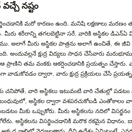
ే వచ్చే నష్టం
ర్జించడానికి మరో కారణం ఉంది. మనిషి లక్షణాలు మరణం త
ీరు శరీరాన్ని తగలబెట్టినా సరే, వారికి అస్థికల డిఎన్ఏ వి
ము. అలాగే మీరు అస్థికల పాత్రను అలాగే ఉంచితే, ఈ జీవి ఆ
ి. అందువల్లనే క్షుద్ర విద్యలు సాధన చేసేవారు మరుభూము
ఆ ప్రాణిని తమ వంకకు ఆకర్షించడానికి ప్రయత్నం చేస్తారు. వ
ంగా వాడుకోవడం ద్వారా, వారు క్షుద్ర ప్రక్రియలు చేసే ప్రయత్నం
ు చనిపోతే, వారి అస్థికలు ఇటువంటి వారి చేతుల్లో పడటం
ీ బంధువులో, అస్థికల ద్వారా వశపరచుకోబడి ఎంతోకాలం వా
డటం మీకు ఒప్పుకోరు. మీరు అస్థికలను నదిలో విసర్జనం చ
రు. అస్థికలను విసర్జించడానికి మరొక రకమైన విధానం, బాగా
కి అక్కడ గాలిలో వెదజల్లతారు. దీని ఉద్దేశం ఏమిటంటే, ఎవ