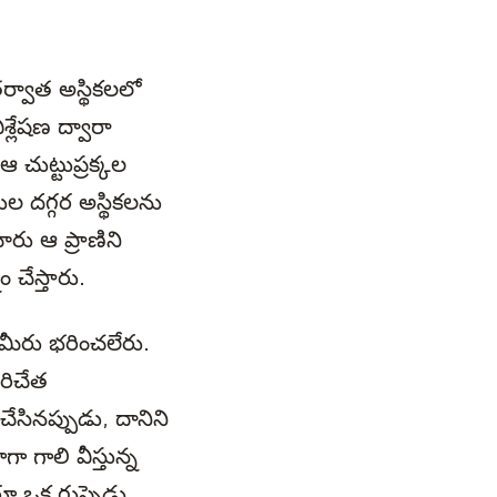
ర్వాత అస్థికలలో
శ్లేషణ ద్వారా
 చుట్టుప్రక్కల
ల దగ్గర అస్థికలను
ారు ఆ ప్రాణిని
 చేస్తారు.
 మీరు భరించలేరు.
రిచేత
ేసినప్పుడు, దానిని
 గాలి వీస్తున్న
రూ ఒక గుప్పెడు