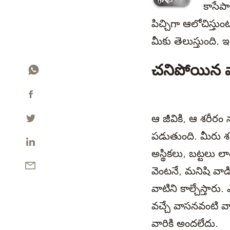
కాసేపా
పిచ్చిగా ఆలోచిస్తు
మీకు తెలుస్తుంది. 
చనిపోయిన వా
ఆ జీవికి, ఆ శరీరం
పడుతుంది. మీరు శరీ
అస్థికలు, బట్టలు 
వెంటనే, మనిషి వాడి
వాటిని కాల్చేస్తా
వచ్చే వాసనవంటి వ
వారికి అందలేదు.