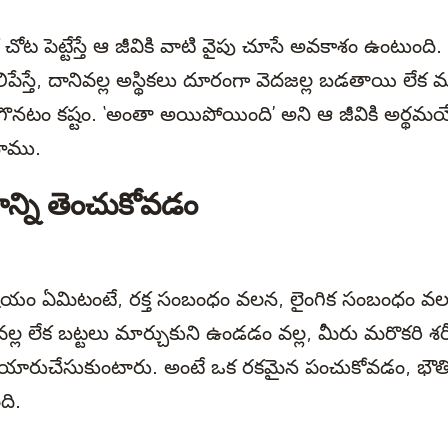
చోట పెట్టేస్తే ఆ జీవికి వాటి వైపు చూసే అవకాశం ఉంటుంది.
లిపేస్తే, దానివల్ల అస్థికలు దూరంగా వెదజల్ల బడతాయి లేక
గొనటం కష్టం. ‘అంతా అయిపోయింది’ అని ఆ జీవికి అర్థమయ్
తాము.
న్ని తెంచుకోవడం
యం ఏమిటంటే, రక్త సంబంధం వలన, లైంగిక సంబంధం వల
 వల్ల లేక బట్టలు మార్చుకుని ఉండడం వల్ల, మీరు మరొకరి శ
తయారుచేసుకుంటారు. అంటే ఒక రకమైన పంచుకోవడం, భౌత
ది.