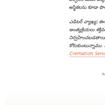
అస్థికలను కూడా 
ఎడిటర్ వ్యాఖ్య:
ఈశ
అంత్యక్రియలు శక్
నిర్వహించబడతాయి
కోరుకుంటున్నాము
Cremation Serv
R