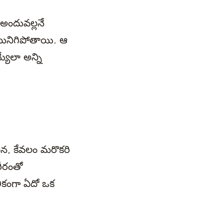
 అందువల్లనే
 మునిగిపోతాయి. ఆ
యేలా అన్ని
న, కేవలం మరొకరి
రీరంతో
ికంగా ఏదో ఒక