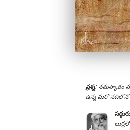
ప్రశ్న:
నమస్కారం సద్
ఉన్న మరో నదిలోనో
సద్గురు
బుర్ర