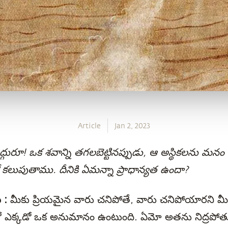
Article
Jan 2, 2023
గురూ! ఒక శవాన్ని తగలబెట్టినప్పుడు, ఆ అస్థికలను మనం
 కలుపుతాము. దీనికి ఏమన్నా ప్రాధాన్యత ఉందా?
 :
మీకు ప్రియమైన వారు చనిపోతే, వారు చనిపోయారని మీక
లో ఎక్కడో ఒక అనుమానం ఉంటుంది. ఏమో అతను నిద్రపోత