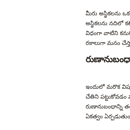
మీరు అస్థికలను ఒక 
అస్థికలను నదిలో క
విధంగా వాటిని కను
రకాలుగా మనం చేస్
రుణానుబంధా
ఇందులో మరొక విష
చేతిని పట్టుకోవడం
రుణానుబంధాన్ని 
ఏకత్వం ఏర్పడుతుం