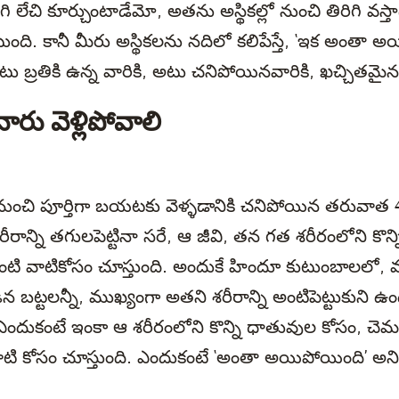
గి లేచి కూర్చుంటాడేమో, అతను అస్థికల్లో నుంచి తిరిగి వస్
ంటుంది. కానీ మీరు అస్థికలను నదిలో కలిపేస్తే, ‘ఇక అంతా 
ఇటు బ్రతికి ఉన్న వారికి, అటు చనిపోయినవారికి, ఖచ్చితమైన 
రు వెళ్లిపోవాలి
 నుంచి పూర్తిగా బయటకు వెళ్ళడానికి చనిపోయిన తరువాత
రాన్ని తగులపెట్టినా సరే, ఆ జీవి, తన గత శరీరంలోని కొన్ని
లాంటి వాటికోసం చూస్తుంది. అందుకే హిందూ కుటుంబాలలో,
న బట్టలన్నీ, ముఖ్యంగా అతని శరీరాన్ని అంటిపెట్టుకుని ఉం
రు. ఎందుకంటే ఇంకా ఆ శరీరంలోని కొన్ని ధాతువుల కోసం, చె
ాటి కోసం చూస్తుంది. ఎందుకంటే ‘అంతా అయిపోయింది’ అని