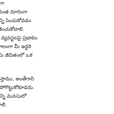
గా
లైనంత దూరంగా
్ని పెంచుకోవడం
తెంచుకోవాలి.
్యవస్థలపై ప్రభావం
లంగా మీ ఇద్దరి
మీ జీవితంలో ఒక
్తాము, అంతేగాని
ోగొట్టుకోకూడదు.
ాన్ని మనసులో
ాలి.