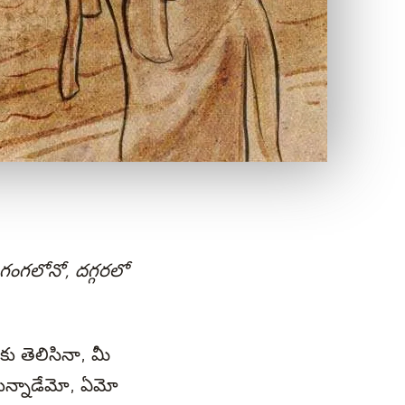
 గంగలోనో, దగ్గరలో
ు తెలిసినా, మీ
ున్నాడేమో, ఏమో