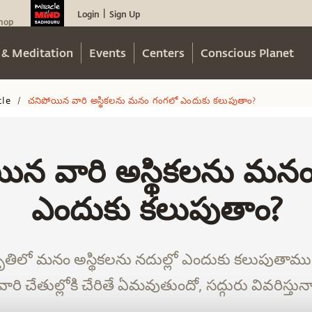
Login
Sign Up
|
hop
 & Meditation
Events
Centers
Conscious Planet
cle
చనిపోయిన వారి అస్థికలను మనం గంగలో ఎందుకు కలుపుతాం?
/
ిన వారి అస్థికలను మన
ఎందుకు కలుపుతాం?
తిలో మనం అస్థికలను నదుల్లో ఎందుకు కలుపుతాము? 
 వారి చేతుల్లోకి చేరితే ఏమవుతుందో, సద్గురు వివరిస్తున్