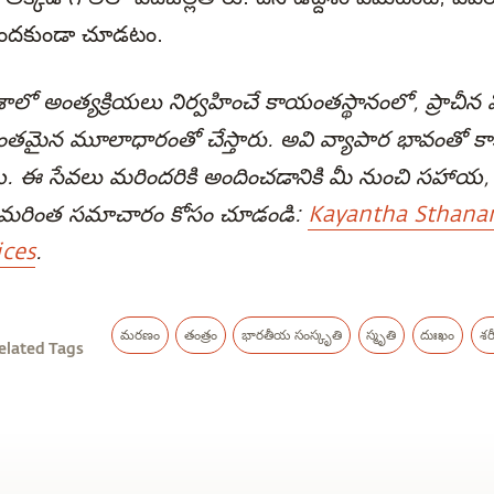
పొందకుండా చూడటం.
ాలో అంత్యక్రియలు నిర్వహించే కాయంతస్థానంలో, ప్రాచీన
తివంతమైన మూలాధారంతో చేస్తారు. అవి వ్యాపార భావంతో క
. ఈ సేవలు మరిందరికి అందించడానికి మీ నుంచి సహాయ
. మరింత సమాచారం కోసం చూడండి:
Kayantha Sthanam
ices
.
మరణం
తంత్రం
భారతీయ సంస్కృతి
స్మృతి
దుఃఖం
శర
elated Tags