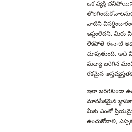
ఒక వ్యక్తి చనిపోయ
తొలగించుకోవాలనుక
వాటిని విసర్జించా
ఇష్టంలేదని. మీరు మ
లేకపోతే ఈనాటి ఆధు
చూపుతుంది. అది మీ
మధ్యా జరిగిన మంచ
రకమైన అస్తవ్యస్తతక
ఇలా జరగకుండా ఉండట
మానసికమైన జ్ఞాపక
మీకు ఎంతో ప్రియమ
ఉంచుకోవాలి, ఎప్పట