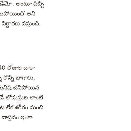
తాడేమో, అంటూ పిచ్చి
అయిపోయింది’ అని
నిర్ధారణ వస్తుంది.
 40 రోజుల దాకా
 కొన్ని భాగాలు,
 మనిషి చనిపోయిన
డే లోదుస్తుల లాంటి
మట లేక శరీరం నుంచి
 వాస్తవం ఇంకా