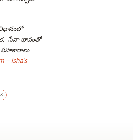
 విధానంలో
ాక, సేవా భావంతో
, సహకారాలు
 – Isha’s
ీరం