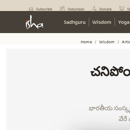
Subscribe
Volunteer
Donate
S
Sadhguru
Wisdom
Yoga
Home
Wisdom
Arti
/
/
చనిపోయ
భారతీయ సంస్కృ
వేరే