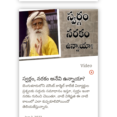
Video
స్వర్గం, నరకం అనేవి ఉన్నాయా?
బెంగుళూరులోని మౌంట్.కార్మెల్ కాలేజీ విద్యార్ధుల
ప్రశ్నలకు సద్గురు సమాధానం ఇస్తూ, స్వర్గం ఇంకా
నరకం గురించి చెబుతూ, వాటి విశిష్టత ఈ నాటి
కాలంలో ఎలా కుప్పకూలిపోయిందో
తెలియజేస్తున్నారు.