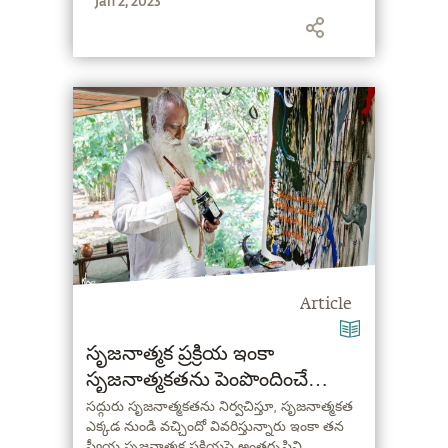
Jan 2, 2023
Article
సృజనాత్మక ప్రక్రియ ఇంకా
సృజనాత్మకతను పెంపొందించే
మార్గాలు
సద్గురు సృజనాత్మకతను నిర్వచిస్తూ, సృజనాత్మకత
ఎక్కడ నుండి వచ్చిందో వివరిస్తున్నారు ఇంకా తన
స్వీయ సృజనాత్మక ప్రక్రియపై అంతర్దృష్టిని