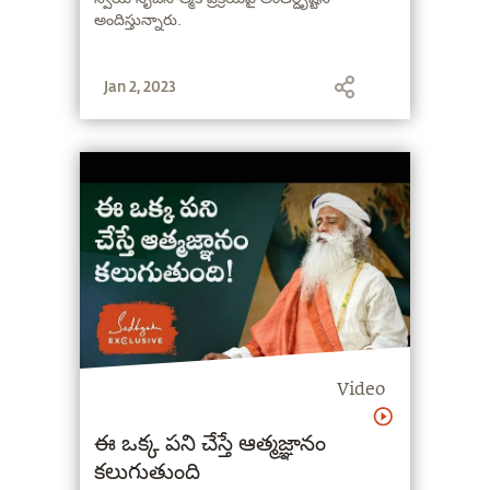
అందిస్తున్నారు.
Jan 2, 2023
Video
ఈ ఒక్క పని చేస్తే ఆత్మజ్ఞానం
కలుగుతుంది