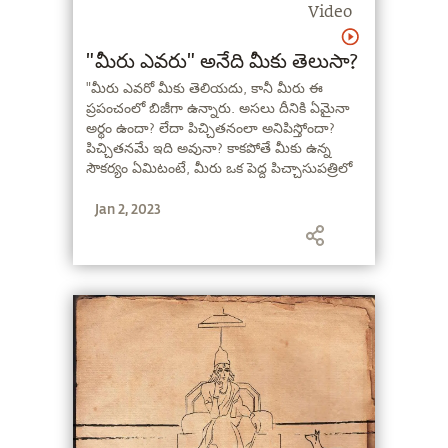
Video
"మీరు ఎవరు" అనేది మీకు తెలుసా?
"మీరు ఎవరో మీకు తెలియదు, కానీ మీరు ఈ
ప్రపంచంలో బిజీగా ఉన్నారు. అసలు దీనికి ఏమైనా
అర్థం ఉందా? లేదా పిచ్చితనంలా అనిపిస్తోందా?
పిచ్చితనమే ఇది అవునా? కాకపోతే మీకు ఉన్న
సౌకర్యం ఏమిటంటే, మీరు ఒక పెద్ద పిచ్చాసుపత్రిలో
ఉన్నారు, అందరూ మీలాంటి వాళ్లే ఇక్కడ…" అని
Jan 2, 2023
అంటున్నారు సద్గురు.