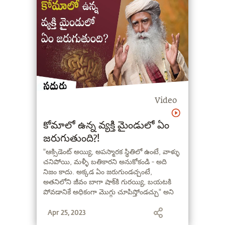
Video
కోమాలో ఉన్న వ్యక్తి మైండులో ఏం
జరుగుతుంది?!
"ఆక్సిడెంట్‌ అయ్యి, అపస్మారక స్థితిలో ఉంటే, వాళ్ళు
చనిపోయి, మళ్ళీ బతికారని అనుకోకండి - అది
నిజం కాదు. అక్కడ ఏం జరుగుండచ్చంటే,
అతనిలోని జీవం బాగా షాక్‍కి గురయ్యి, బయటకి
పోవడానికే అధికంగా మొగ్గు చూపిస్తోండచ్చు" అని
అంటున్నారు సద్గురు.
Apr 25, 2023