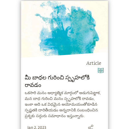
Article
మీ బాధల గురించి స్పృహలోకి
రావడం
ఒకసారి మనం ఆధ్యాత్మిక మార్గంలో అడుగుపెట్టాక,
మన బాధ గురించి మనం స్పృహలోకి రావడం,
ఇంకా అది ఒక విధమైన అయోమయంతోకూడిన
స్పష్టతకి దారితీయడం అన్నదానికి సంబంధించిన
ప్రశ్నకు సద్గురు సమాధానం ఇస్తున్నారు.
Jan 2, 2023