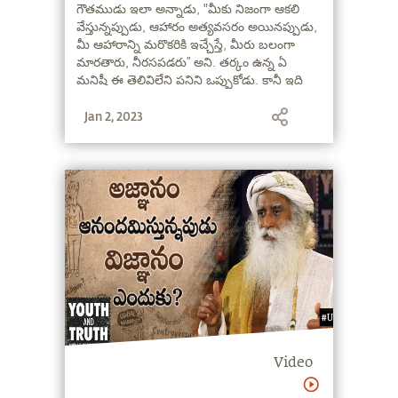
గౌతముడు ఇలా అన్నాడు, "మీకు నిజంగా ఆకలి
వేస్తున్నప్పుడు, ఆహారం అత్యవసరం అయినప్పుడు,
మీ ఆహారాన్ని మరొకరికి ఇచ్చేస్తే, మీరు బలంగా
మారతారు, నీరసపడరు” అని. తర్కం ఉన్న ఏ
మనిషీ ఈ తెలివిలేని పనిని ఒప్పుకోడు. కానీ ఇది
నూటికి నూరుపాళ్ళూ సత్యం. " అని సద్గురు
Jan 2, 2023
అంటున్నారు.
Video