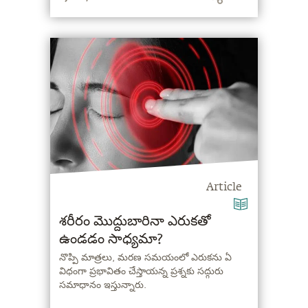
Article
శరీరం మొద్దుబారినా ఎరుకతో
ఉండడం సాధ్యమా?
నొప్పి మాత్రలు, మరణ సమయంలో ఎరుకను ఏ
విధంగా ప్రభావితం చేస్తాయన్న ప్రశ్నకు సద్గురు
సమాధానం ఇస్తున్నారు.