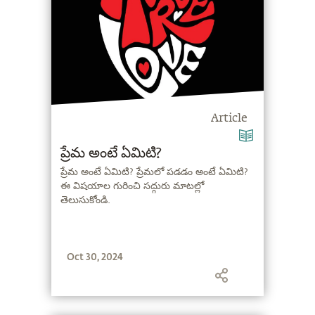
Article
ప్రేమ అంటే ఏమిటి?
ప్రేమ అంటే ఏమిటి? ప్రేమలో పడడం అంటే ఏమిటి?
ఈ విషయాల గురించి సద్గురు మాటల్లో
తెలుసుకోండి.
Oct 30, 2024