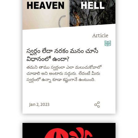
Article
స్వర్గం లేదా నరకం మనం చూసే
విధానంలో ఉందా?
తమని తాము స్వర్గంలా ఎలా మలుచుకోవాలో
చూడాలి అని అంటారు సద్గురు. లేదంటే మీరు
స్వర్గంలో ఉన్నా కూడా కష్టంగానే ఉంటుంది.
Jan 2, 2023