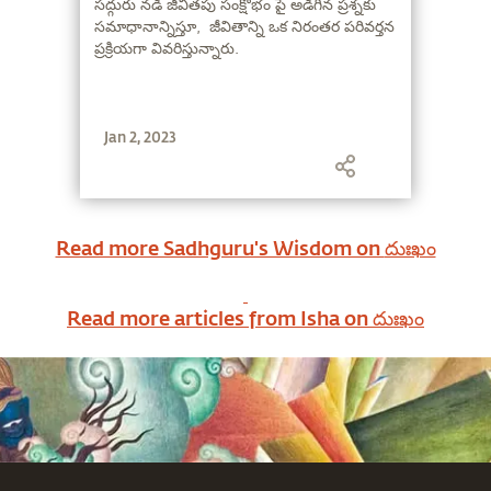
సద్గురు నడి జీవితపు సంక్షోభం పై అడిగిన ప్రశ్నకు
సమాధానాన్నిస్తూ, జీవితాన్ని ఒక నిరంతర పరివర్తన
ప్రక్రియగా వివరిస్తున్నారు.
Jan 2, 2023
Read more Sadhguru's Wisdom on
దుఃఖం
Read more articles from Isha on
దుఃఖం