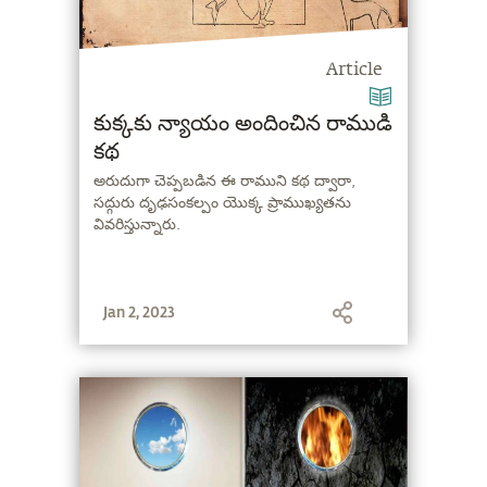
Article
కుక్కకు న్యాయం అందించిన రాముడి
కథ
అరుదుగా చెప్పబడిన ఈ రాముని కథ ద్వారా,
సద్గురు దృఢసంకల్పం యొక్క ప్రాముఖ్యతను
వివరిస్తున్నారు.
Jan 2, 2023