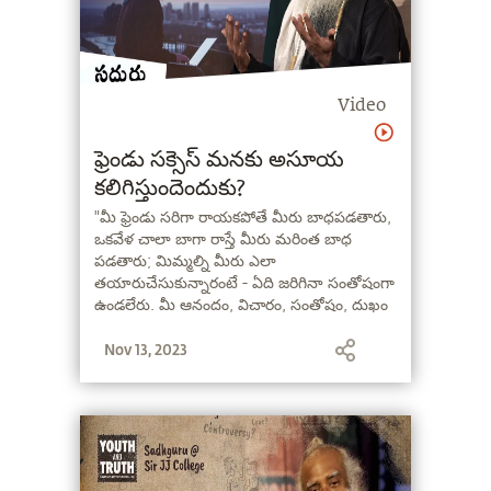
Video
ఫ్రెండు సక్సెస్‌ మనకు అసూయ
కలిగిస్తుందెందుకు?
"మీ ఫ్రెండు సరిగా రాయకపోతే మీరు బాధపడతారు,
ఒకవేళ చాలా బాగా రాస్తే మీరు మరింత బాధ
పడతారు; మిమ్మల్ని మీరు ఎలా
తయారుచేసుకున్నారంటే - ఏది జరిగినా సంతోషంగా
ఉండలేరు. మీ ఆనందం, విచారం, సంతోషం, దుఖం
మీ చుట్టూ ఉన్న వారిపై ఆధారపడి ఉంటే, మీరు
Nov 13, 2023
సంతోషంగా ఉండే అవకాశాలు చాలా తక్కువ!" -
సద్గురు