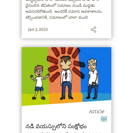
దైనందిన జీవితంలో సమాజం నుండి మద్దతు
అవసరమౌతుంది. అందరికీ సమాన అవకాశాలను
కల్పించడానికి, సమాజంలో చాలా మంది
వికలాంగులు ఇప్పటికీ ఎదుర్కొంటున్న అడ్డంకులను
Jan 2, 2023
తొలగించడం గురించి సద్గురు మాట్లాడుతున్నారు.
Article
నడి వయస్సులోని సంక్షోభం