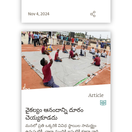
Nov 4, 2024
Article
వైకల్యం ఆనందాన్ని దూరం
చెయ్యకూడదు
మనలో ప్రతి ఒక్కరికి వివిధ స్థాయిల సామర్ధ్యం
ఉన్నప్పటికీ, చాలా మందికి ఇప్పటికీ కూడా వారి