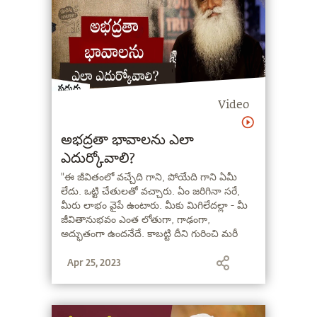
Video
అభద్రతా భావాలను ఎలా
ఎదుర్కోవాలి?
"ఈ జీవితంలో వచ్చేది గాని, పోయేది గాని ఏమీ
లేదు. ఒట్టి చేతులతో వచ్చారు. ఏం జరిగినా సరే,
మీరు లాభం వైపే ఉంటారు. మీకు మిగిలేదల్లా - మీ
జీవితానుభవం ఎంత లోతుగా, గాఢంగా,
అద్భుతంగా ఉందనేదే. కాబట్టి దీని గురించి మరీ
ఎక్కువగా దిగులు పడకండి. మీరేదో కోల్పోతారు
Apr 25, 2023
అన్నట్లుగా ఉన్నారు. లేదు! కోల్పోయేది గాని,
పొందేది గాని ఏమీ లేదు" - సద్గురు