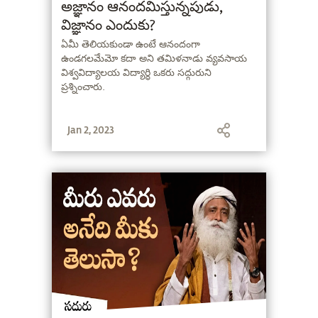
అజ్ఞానం ఆనందమిస్తున్నపుడు,
విజ్ఞానం ఎందుకు?
ఏమీ తెలియకుండా ఉంటే ఆనందంగా
ఉండగలమేమో కదా అని తమిళనాడు వ్యవసాయ
విశ్వవిద్యాలయ విద్యార్ధి ఒకరు సద్గురుని
ప్రశ్నించారు.
Jan 2, 2023