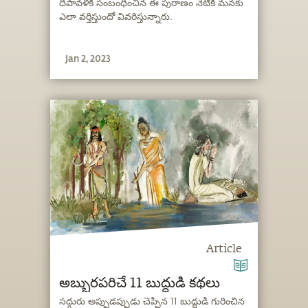
దీపావళికి సంబంధించిన ఈ పురాణం నేటికీ మనకు
ఎలా వర్తిస్తుందో వివరిస్తున్నారు.
Jan 2, 2023
Article
అబ్బురపరిచే 11 బుద్ధుడి కథలు
సద్గురు అప్పుడప్పుడు చెప్పిన 11 బుద్ధుడి గురించిన