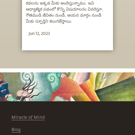
కథలను ఇక్కడ మీకు అందిస్తున్నాము. ఇవి
ఆధ్యాత్మిక పథంలో కొన్ని విషయాలను వివరిస్తూ,
గౌతముడి జీవితం నుండీ, ఆయన మార్గం నుండీ
మీకు స్ఫూర్తిని కలుగజేస్తాయి.
Jun 12, 2023
Miracle of Mind
Blog