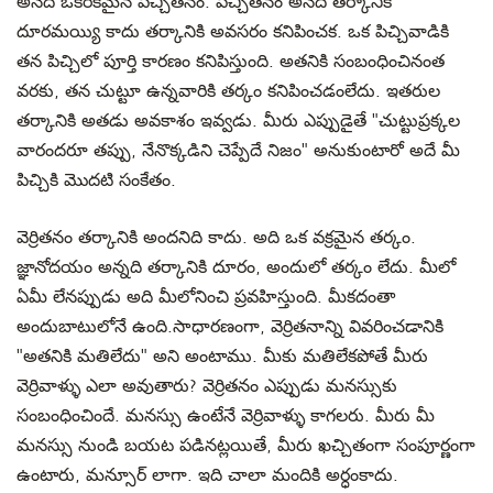
అనేది ఒకరకమైన పిచ్చితనం. పిచ్చితనం అనేది తర్కానికి
దూరమయ్యి కాదు తర్కానికి అవసరం కనిపించక. ఒక పిచ్చివాడికి
తన పిచ్చిలో పూర్తి కారణం కనిపిస్తుంది. అతనికి సంబంధించినంత
వరకు, తన చుట్టూ ఉన్నవారికి తర్కం కనిపించడంలేదు. ఇతరుల
తర్కానికి అతడు అవకాశం ఇవ్వడు. మీరు ఎప్పుడైతే "చుట్టుప్రక్కల
వారందరూ తప్పు, నేనొక్కడిని చెప్పేదే నిజం" అనుకుంటారో అదే మీ
పిచ్చికి మొదటి సంకేతం.
వెర్రితనం తర్కానికి అందనిది కాదు. అది ఒక వక్రమైన తర్కం.
జ్ఞానోదయం అన్నది తర్కానికి దూరం, అందులో తర్కం లేదు. మీలో
ఏమీ లేనప్పుడు అది మీలోనించి ప్రవహిస్తుంది. మీకదంతా
అందుబాటులోనే ఉంది.సాధారణంగా, వెర్రితనాన్ని వివరించడానికి
"అతనికి మతిలేదు" అని అంటాము. మీకు మతిలేకపోతే మీరు
వెర్రివాళ్ళు ఎలా అవుతారు? వెర్రితనం ఎప్పుడు మనస్సుకు
సంబంధించిందే. మనస్సు ఉంటేనే వెర్రివాళ్ళు కాగలరు. మీరు మీ
మనస్సు నుండి బయట పడినట్లయితే, మీరు ఖచ్చితంగా సంపూర్ణంగా
ఉంటారు, మన్సూర్ లాగా. ఇది చాలా మందికి అర్ధంకాదు.