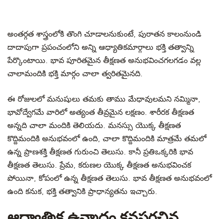
అంతర్గత శాస్త్రంలోకి తొంగి చూడాలనుకుంటే, పురాతన కాలంనుండి
దాదాపుగా ప్రపంచంలోని అన్ని ఆధ్యాతికమార్గాలు భక్తి తత్వాన్ని
పేర్కొంటాయి. భావ పూరితమైన తీక్షణత అనుభవించగలగడం వల్ల
చాలామందికి భక్తి మార్గం చాలా త్వరితమైనది.
ఈ రోజులలో మనుషులు తమకు తాము మేధావులమని నమ్మినా,
భావోద్వేగమే వారిలో అత్యంత తీవ్రమైన లక్షణం. శారీరక తీక్షణత
అన్నది చాలా మందికి తెలియదు. మనస్సు యొక్క తీక్షణత
కొద్దిమందికి అనుభవంలో ఉంది, చాలా కొద్దిమందికి మాత్రమే తమలో
ఉన్న ప్రాణశక్తి తీక్షణత గురుంచి తెలుసు. కానీ ప్రతిఒక్కరికి భావ
తీక్షణత తెలుసు. ప్రేమ, కరుణల యొక్క తీక్షణత అనుభవించక
పోయినా, కోపంలో ఉన్న తీక్షణత తెలుసు. భావ తీక్షణత అనుభవంలో
ఉంది కనుక, భక్తి తత్వానికి ప్రాధాన్యతను ఇచ్చారు.
ఆధ్యాత్మిక ఉన్మాదం కనపరచిన