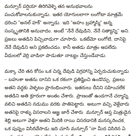
మన్సూర్ పర్షియా తిరిగివెళ్ళి తన అనుభవాలను
పంచుకోవాలనుకున్నాడు. ఇతర యోగులలాగా లంగోటా మాత్రమే
ధరించి "అనల్ హక్" అన్నాడు. ఇది "అహం బ్రహ్మాస్మి" అన్న
సంస్కృతానికి అనువాదం. అంటే "నేనే దేవుడిని, నేనే సత్యాన్ని" అని.
ప్రజలు అతడిని పిచ్చివాడుగా చూసారు. ఒకటేమో లంగోటి, దానిపై
నేనే దేవుడిని అని ప్రకటించడం. కానీ అతడు మాత్రం ఆపలేదు.
వీధులలో వెర్రి వాడిలా పాడుతూ నాట్యం చేస్తుండేవాడు.
మక్కా చేరి తన కోసం ఒక చిన్న దేవుడి విగ్రహాన్ని ఏర్పరుచుకున్నాడు
– బహుశా అతను దానిని ఒక రకంగా ప్రతిష్టించి ఉండొచ్చు. ప్రజలు
అతని వద్దకు వెళ్ళటం ప్రారంభించారు. ఇతరులు దీనిని సహించలేక
అతడిని అతి క్రూరంగా అంతం చేశారు. ప్రాణంతో ఉండగానే చర్మాన్ని
వలిచి అతడిని నడుము వరకు పాతిపెట్టారు. అటుగా వచ్చి వెళ్లేవారు
అతనిపై రాళ్ళు విసరాలని ఆజ్ఞ జారీ చేశారు. మన్సూర్ ఆప్త మిత్రుడైన
శెబ్లి అటుగా వెళ్తూ అతని మీదికి రాయి విసరడానికి మనస్కరించక,
ఒక పుష్పం విసిరివేసాడు.ఇది చూసి మన్సూర్ "నా మీద విసిరిన ఏ