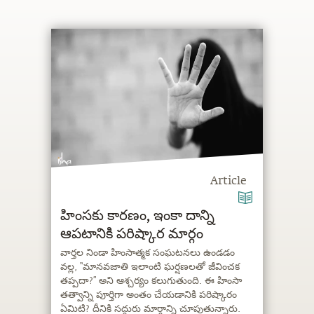
Article
హింసకు కారణం, ఇంకా దాన్ని
ఆపటానికి పరిష్కార మార్గం
వార్తల నిండా హింసాత్మక సంఘటనలు ఉండడం
వల్ల, “మానవజాతి ఇలాంటి ఘర్షణలతో జీవించక
తప్పదా?” అని ఆశ్చర్యం కలుగుతుంది. ఈ హింసా
తత్వాన్ని పూర్తిగా అంతం చేయడానికి పరిష్కారం
ఏమిటి? దీనికి సద్గురు మార్గాన్ని చూపుతున్నారు.