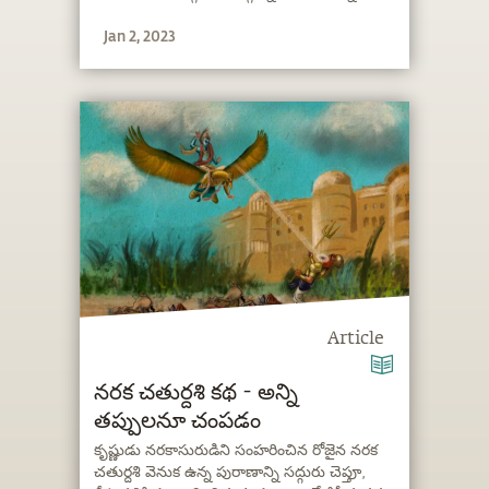
Jan 2, 2023
Article
నరక చతుర్దశి కథ - అన్ని
తప్పులనూ చంపడం
కృష్ణుడు నరకాసురుడిని సంహరించిన రోజైన నరక
చతుర్దశి వెనుక ఉన్న పురాణాన్ని సద్గురు చెప్తూ,