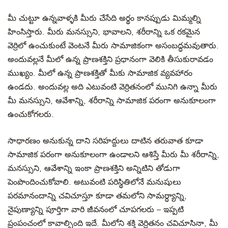
మీ చుట్టూ ఉన్నవాళ్ళకి మీరు చేసేది అర్థం కానప్పుడు మిమ్మల్ని
హింసిస్తారు. మీరు మనస్సుని, భావాలని, శరీరాన్ని ఒక రకమైన
వెర్రిలో ఉంచుకుంటే వెంటనే మీరు సామాజికంగా అసంబద్ధమవుతారు.
అందువల్లనే మీలో ఉన్న ప్రాణశక్తిని ప్రధానంగా వెలికి తీసుకురావడం
ముఖ్యం. మీలో ఉన్న ప్రాణశక్తితో మీకు సామాజిక వ్యవహారం
ఉండదు. అందువల్ల అది ఎటువంటి వెర్రితనంలో మునిగి ఉన్నా మీరు
మీ మనస్సుని, ఆవేశాన్ని, శరీరాన్ని సామాజిక పరంగా అనుకూలంగా
ఉంచుకోగలరు.
సాధారణం అనుకున్న దాని సరిహద్దులు దాటిన తరువాత కూడా
సామాజిక పరంగా అనుకూలంగా ఉండాలని ఆశిస్తే మీరు మీ శరీరాన్ని,
మనస్సుని, ఆవేశాన్ని ఇంకా ప్రాణశక్తిని అన్నిటిని తోడుగా
పెంపొందించుకోవాలి. అటువంటి పరిస్థితిలోనే మనుషులు
పరమానందాన్ని చవిచూస్తూ కూడా తమలోని సామర్ధ్యాన్ని,
నైపుణ్యాన్ని పూర్తిగా వారి జీవనంలో చూపగలరు – ఇప్పటి
ప్రంపంచంలో కావాల్సింది ఇదే. మీలోని శక్తి వెర్రితనం చవిచూసినా, మీ