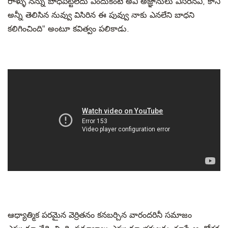
రాళ్ళు నన్ను బాధపెట్టలేదు ఎందుకంటే అవి అజ్ఞానులు విసిరినవి, కానీ
అన్నీ తెలిసిన నువ్వు విసిరిన ఈ పువ్వు నాకు ఎనలేని బాధని
కలిగించింది" అంటూ కవిత్వం పలికాడు.
ఆధ్యాత్మిక పరమైన వెర్రితనం కనబర్చిన వారందరినీ సమాజం