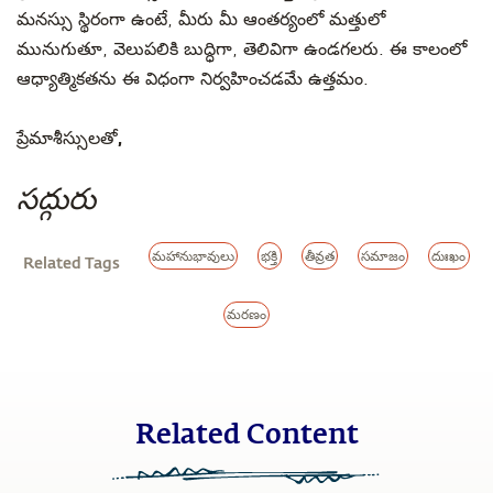
మనస్సు స్థిరంగా ఉంటే, మీరు మీ ఆంతర్యంలో మత్తులో
మునుగుతూ, వెలుపలికి బుద్ధిగా, తెలివిగా ఉండగలరు. ఈ కాలంలో
ఆధ్యాత్మికతను ఈ విధంగా నిర్వహించడమే ఉత్తమం.
ప్రేమాశీస్సులతో,
సద్గురు
మహానుభావులు
భక్తి
తీవ్రత
సమాజం
దుఃఖం
Related Tags
మరణం
Related Content