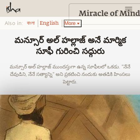
Also in:
More
বাংলা
English
మన్సూర్ అల్ హల్లాజ్ అనే మార్మిక
సూఫీ గురించి సద్గురు
మన్సూర్ అల్ హల్లాజ్ ముందస్తుగా ఉన్న సూఫీలలో ఒకడు. "నేనే
దేవుడిని, నేనే సత్యాన్ని" అని ప్రకటించి నందుకు అతడికి హింసలు
పెట్టారు.