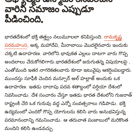
వారిని సమాజం ఎప్పుడూ
పీడించింది.
భారతదేశంలో భక్తి తత్త్వం నలుమూలలా కనిపిస్తుంది.
రామకృష్ణ
పరమహంస
, అక్క మహాదేవి, మీరాబాయి మొదలైనవారు ఇందుకు
చక్కటి ఉదాహరణ. వారిలోని భావుకత ఎల్లలు దాటగా వారు గొప్ప
అందలాలు చేరుకోగలిగారు.భారతదేశంలో జరుగుతన్న విషయాలపై ,
ఎంతోమంది ఇతర నాగరికతలవారు కూడా ఇటువైపు ఆకర్షింపబడ్డారు.
ముందస్తు సూఫీకి చెందిన మన్సూర్ అల్ హల్లాజ్ అందుకు ఒక
ఉదాహరణ. ఇతడు దాదాపు పదవ శతాబ్దంలో పర్షియా దేశంలో
నివసించాడు. దేశ సంచారం చేస్తూ ఇతడు భారత దేశంలోని గుజరాత్
రాష్ట్రంకి చేరి ఒక గురువు వద్ద ఎన్నో సంవత్సరాలు గడిపాడు. భక్తి
ఉద్యమంలో ఎందరో గొప్ప యోగులను కలిసి వారు అనుభవిస్తున్న
పరమానందాన్ని గమనించాడు. ఆ తరువాత పంజాబులో మరికొంత
మందిని కలిసి ఉండవచ్చు.