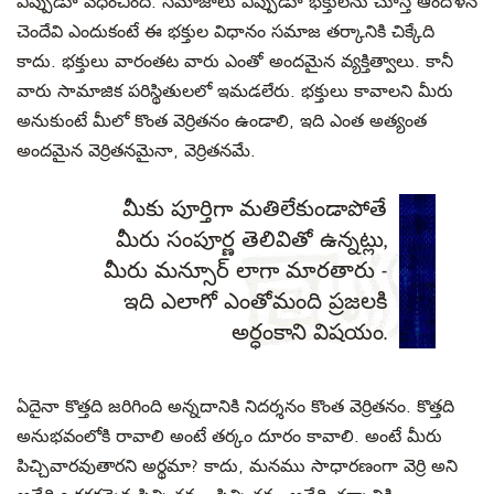
ఎప్పుడూ వేధించింది. సమాజాలు ఎప్పుడూ భక్తులను చూస్తే ఆందోళన
చెందేవి ఎందుకంటే ఈ భక్తుల విధానం సమాజ తర్కానికి చిక్కేది
కాదు. భక్తులు వారంతట వారు ఎంతో అందమైన వ్యక్తిత్వాలు. కానీ
వారు సామాజిక పరిస్థితులలో ఇమడలేరు. భక్తులు కావాలని మీరు
అనుకుంటే మీలో కొంత వెర్రితనం ఉండాలి, ఇది ఎంత అత్యంత
అందమైన వెర్రితనమైనా, వెర్రితనమే.
మీకు పూర్తిగా మతిలేకుండాపోతే
మీరు సంపూర్ణ తెలివితో ఉన్నట్లు,
మీరు మన్సూర్ లాగా మారతారు -
ఇది ఎలాగో ఎంతోమంది ప్రజలకి
అర్ధంకాని విషయం.
ఏదైనా కొత్తది జరిగింది అన్నదానికి నిదర్శనం కొంత వెర్రితనం. కొత్తది
అనుభవంలోకి రావాలి అంటే తర్కం దూరం కావాలి. అంటే మీరు
పిచ్చివారవుతారని అర్థమా? కాదు, మనము సాధారణంగా వెర్రి అని