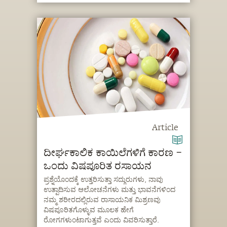
Article
ದೀರ್ಘಕಾಲಿಕ ಕಾಯಿಲೆಗಳಿಗೆ ಕಾರಣ –
ಒಂದು ವಿಷಪೂರಿತ ರಸಾಯನ
ಪ್ರಶ್ನೆಯೊಂದಕ್ಕೆ ಉತ್ತರಿಸುತ್ತಾ ಸದ್ಗುರುಗಳು, ನಾವು
ಉತ್ಪಾದಿಸುವ ಆಲೋಚನೆಗಳು ಮತ್ತು ಭಾವನೆಗಳಿಂದ
ನಮ್ಮ ಶರೀರದಲ್ಲಿರುವ ರಾಸಾಯನಿಕ ಮಿಶ್ರಣವು
ವಿಷಪೂರಿತಗೊಳ್ಳುವ ಮೂಲಕ ಹೇಗೆ
ರೋಗಗಳುಂಟಾಗುತ್ತವೆ ಎಂದು ವಿವರಿಸುತ್ತಾರೆ.