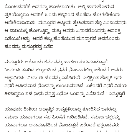
ಸೊಂಟದವರೆಗೆ ಅವರನ್ನು ಹೂಳಲಾಯಿತು. ಅಲ್ಲಿ ಹಾದುಹೋಗುವ
ಪ್ರತಿಯೊಬ್ಬರೂ ಅವರಿಗೆ ಒಂದು ಕಲ್ಲಿನಿಂದ ಹೊಡೆದು ಹೋಗಬೇಕೆಂದು
ಆದೇಶಿಸಲಾಯಿತು. ಮನ್ಸೂರರ ಆತ್ಮೀಯ ಸ್ನೇಹಿತನಾದ ಶೆಬ್ಲಿ ಎಂಬುವವನು
ಆ ದಾರಿಯಲ್ಲಿ ಹೋಗುತ್ತಿದ್ದ, ಮತ್ತು ಅವನು ಏನಾದರೊಂದನ್ನು ಅವರತ್ತ
ಎಸೆಯಬೇಕಿತ್ತು. ಆದರೆ ಕಲ್ಲು ಹೊಡೆಯುವ ಮನಸ್ಸಾಗದೆ ಅವನೊಂದು
ಹೂವನ್ನು ಮನ್ಸೂರರತ್ತ ಎಸೆದ.
ಮನ್ಸೂರರು ಆಗೊಂದು ಕವನವನ್ನು ಹಾಡಲು ಶುರುಮಾಡುತ್ತಾರೆ :
“ಜನಗಳು ತೂರಿದ ಕಲ್ಲುಗಳಿಂದ ನನಗೆ ನೋವಾಗಲಿಲ್ಲ ಏಕೆಂದರೆ ಅವರು
ಅಜ್ಞಾನಿಗಳು. ನೀನು ಈ ಹೂವನ್ನು ಎಸೆದಿರುವೆ. ಎಲ್ಲಿಕ್ಕಿಂತ ಹೆಚ್ಚಾಗಿ ಇದು
ನನಗೆ ಅತೀವವಾದ ನೋವನ್ನು ಉಂಟುಮಾಡಿದೆ, ಏಕೆಂದರೆ ನಿನಗೆ ವಿಷಯ
ತಿಳಿದಿದ್ದರೂ ಸಹ ನೀನು ನನ್ನತ್ತ ಏನೋ ಒಂದನ್ನು ಎಸೆದಿರುವೆ.” ಎನ್ನುತ್ತಾರೆ.
ಯಾವುದೇ ರೀತಿಯ ಆಧ್ಯಾತ್ಮಿಕ ಉನ್ಮತ್ತತೆಯನ್ನು ತೋರಿಸಿದ ಜನರನ್ನು
ಸಮಾಜ ಯಾವಾಗಲೂ ಸಹ ಹಿಂಸೆಗೆ ಗುರಿಪಡಿಸಿದೆ. ಸಮಾಜ ಭಕ್ತರನ್ನು
ಯಾವಾಗಲೂ ಅನುಮಾನದಿಂದ ನೋಡುತ್ತದೆ ಏಕೆಂದರೆ ಭಕ್ತರಾದವರು