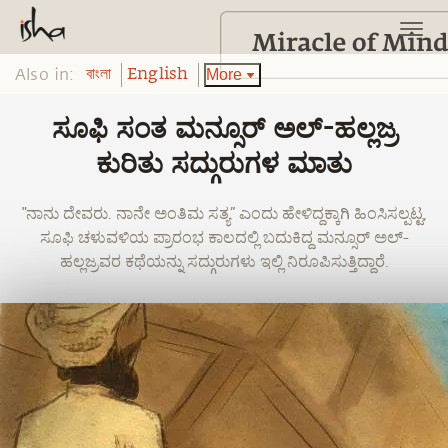
Also in:
More
বাংলা
English
ಸೂಫಿ ಸಂತ ಮನ್ಸೂರ್ ಅಲ್-ಹಲ್ಲಜ್ರ
ಕುರಿತು ಸದ್ಗುರುಗಳ ಮಾತು
“ನಾನು ದೇವರು. ನಾನೇ ಅಂತಿಮ ಸತ್ಯ” ಎಂದು ಹೇಳಿದ್ದಕ್ಕಾಗಿ ಹಿಂಸಿಸಲ್ಪಟ್ಟ,
ಸೂಫಿ ಚಳುವಳಿಯ ಪ್ರಾರಂಭ ಕಾಲದಲ್ಲಿ ಬದುಕಿದ್ದ ಮನ್ಸೂರ್ ಅಲ್-
ಹಲ್ಲಜ್ರವರ ಕಥೆಯನ್ನು ಸದ್ಗುರುಗಳು ಇಲ್ಲಿ ನಿರೂಪಿಸುತ್ತಿದ್ದಾರೆ.