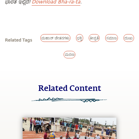
ಭಾರತ ಇಲ್ಲಿದೆ!
Download Bha-ra-ta
.
ಮಹಾನ್ ಚೇತನಗಳು
ಭಕ್ತಿ
ತೀವ್ರತೆ
ಸಮಾಜ
ದುಃಖ
Related Tags
ಮರಣ
Related Content