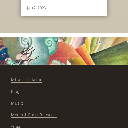
Jan 2, 2023
Miracle of Mind
Blog
Music
Media & Press Releases
Yoga