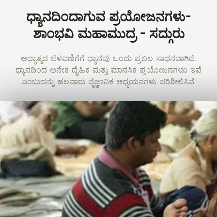
ಧ್ಯಾನದಿಂದಾಗುವ ಪ್ರಯೋಜನಗಳು-
ಶಾಂಭವಿ ಮಹಾಮುದ್ರ - ಸದ್ಗುರು
ಅಧ್ಯಾತ್ಮದ ಬೆಳವಣಿಗೆಗೆ ಧ್ಯಾನವು ಒಂದು ಪ್ರಬಲ ಸಾಧನವಾಗಿದೆ.
ಧ್ಯಾನದಿಂದ ಅನೇಕ ದೈಹಿಕ ಮತ್ತು ಮಾನಸಿಕ ಪ್ರಯೋಜನಗಳೂ ಇವೆ
ಎಂಬುದನ್ನು ಹಲವಾರು ವೈಜ್ಞಾನಿಕ ಅಧ್ಯಯನಗಳು ಪರಿಶೀಲಿಸಿವೆ.