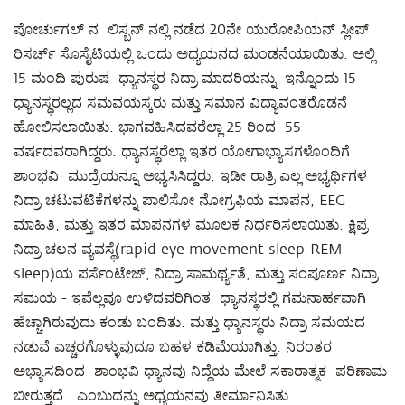
ಪೋರ್ಚುಗಲ್ ನ ಲಿಸ್ಬನ್ ನಲ್ಲಿ ನಡೆದ 20ನೇ ಯುರೋಪಿಯನ್ ಸ್ಲೀಪ್
ರಿಸರ್ಚ್ ಸೊಸೈಟಿಯಲ್ಲಿ ಒಂದು ಅಧ್ಯಯನದ ಮಂಡನೆಯಾಯಿತು. ಅಲ್ಲಿ
15 ಮಂದಿ ಪುರುಷ ಧ್ಯಾನಸ್ಥರ ನಿದ್ರಾ ಮಾದರಿಯನ್ನು ಇನ್ನೊಂದು 15
ಧ್ಯಾನಸ್ಥರಲ್ಲದ ಸಮವಯಸ್ಕರು ಮತ್ತು ಸಮಾನ ವಿದ್ಯಾವಂತರೊಡನೆ
ಹೋಲಿಸಲಾಯಿತು. ಭಾಗವಹಿಸಿದವರೆಲ್ಲಾ 25 ರಿಂದ 55
ವರ್ಷದವರಾಗಿದ್ದರು. ಧ್ಯಾನಸ್ಥರೆಲ್ಲಾ ಇತರ ಯೋಗಾಭ್ಯಾಸಗಳೊಂದಿಗೆ
ಶಾಂಭವಿ ಮುದ್ರೆಯನ್ನೂ ಅಭ್ಯಸಿಸಿದ್ದರು. ಇಡೀ ರಾತ್ರಿ ಎಲ್ಲ ಅಭ್ಯರ್ಥಿಗಳ
ನಿದ್ರಾ ಚಟುವಟಿಕೆಗಳನ್ನು ಪಾಲಿಸೋ ನೋಗ್ರಫಿಯ ಮಾಪನ, EEG
ಮಾಹಿತಿ, ಮತ್ತು ಇತರ ಮಾಪನಗಳ ಮೂಲಕ ನಿರ್ಧರಿಸಲಾಯಿತು. ಕ್ಷಿಪ್ರ
ನಿದ್ರಾ ಚಲನ ವ್ಯವಸ್ಥೆ(rapid eye movement sleep-REM
sleep)ಯ ಪರ್ಸೆಂಟೇಜ್, ನಿದ್ರಾ ಸಾಮರ್ಥ್ಯತೆ, ಮತ್ತು ಸಂಪೂರ್ಣ ನಿದ್ರಾ
ಸಮಯ - ಇವೆಲ್ಲವೂ ಉಳಿದವರಿಗಿಂತ ಧ್ಯಾನಸ್ಥರಲ್ಲಿ ಗಮನಾರ್ಹವಾಗಿ
ಹೆಚ್ಚಾಗಿರುವುದು ಕಂಡು ಬಂದಿತು. ಮತ್ತು ಧ್ಯಾನಸ್ಥರು ನಿದ್ರಾ ಸಮಯದ
ನಡುವೆ ಎಚ್ಚರಗೊಳ್ಳುವುದೂ ಬಹಳ ಕಡಿಮೆಯಾಗಿತ್ತು. ನಿರಂತರ
ಅಭ್ಯಾಸದಿಂದ ಶಾಂಭವಿ ಧ್ಯಾನವು ನಿದ್ದೆಯ ಮೇಲೆ ಸಕಾರಾತ್ಮಕ ಪರಿಣಾಮ
ಬೀರುತ್ತದೆ ಎಂಬುದನ್ನು ಅಧ್ಯಯನವು ತೀರ್ಮಾನಿಸಿತು.