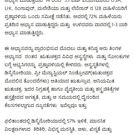
ಅಭ್ಯಾಸ ಮಾಡುತ್ತಿರುವ 14 ರಿಂದ 55 ವರ್ಷ ವಯೋಮಾನದ USA,
UK, ಸಿಂಗಾಪುರ್, ಮಲೇಶಿಯಾ ಮತ್ತು ಲೆಬೆನಾನ್ ನ 128 ಮಹಿಳೆಯರಿಗೆ
ಪ್ರಶ್ನಾವಳಿಯ ಒಂದು ಸಮೀಕ್ಷೆ ನಡೆಸಿತು. ಅವರಲ್ಲಿ 72% ಮಹಿಳೆಯರು
ಪ್ರತಿದಿನ ಅಭ್ಯಾಸ ಮಾಡುತ್ತಿದ್ದರು ಮತ್ತು ಉಳಿದವರು ವಾರದಲ್ಲಿ 1-3 ಬಾರಿ
ಅಭ್ಯಾಸ ಮಾಡುತ್ತಿದ್ದರು.
ಈ ಅಭ್ಯಾಸವನ್ನು ಪ್ರಾರಂಭಿಸುವ ಮೊದಲು ಮತ್ತು ಕನಿಷ್ಠ ಆರು ತಿಂಗಳ
ಅಭ್ಯಾಸದ ನಂತರ ಋತುಚಕ್ರದ ವಿವಿಧ ಅಸ್ವಸ್ಥೆಗಳು ಮತ್ತು ಸೋಂಕುಗಳ
ಬಗ್ಗೆ ಅಭ್ಯಸಿಗರನ್ನು ಪ್ರಶ್ನಾವಳಿಯಲ್ಲಿ ಕೇಳಿದರು. ಅಸ್ವಸ್ಥತೆಗಳಲ್ಲಿ
ಡಿಸ್ಮೆನೋರಿಯಾ, ಪ್ರೀ ಮೆನ್ಯಾಸ್ಟಿಯಲ್ ಸಿಂಡ್ರೋಮ್(ಋತುಚಕ್ರದ
ಮೊದಲಿನ ತೊಂದರೆಗಳು) ಅತಿಯಾದ ಋತುಸ್ರಾವ, ಅನಿಯಮಿತ
ಋತುಚಕ್ರ, ಇದರ ನಿಗ್ರಹಕ್ಕೆ ಹಾಗೂ ವೈದ್ಯಕೀಯ ಮತ್ತು ಶಸ್ತ್ರಚಿಕಿತ್ಸೆಗಳ
ಹಸ್ತಕ್ಷೇಪದ ಅಗತ್ಯತೆ, ಮತ್ತು ಆ ಸಮಯದಲ್ಲಿ ದೈನಂದಿನ
ಕೆಲಸಗಳಲ್ಲಾಗುವ ನ್ಯೂನತೆಗಳು ಇವೆಲ್ಲವೂ ಇತ್ತು.
ಫಲಿತಾಂಶದಲ್ಲಿ ಡಿಸ್ಮೆನೋರಿಯಾದಲ್ಲಿ 57% ಇಳಿಕೆ, ಮಾನಸಿಕ
ವಿಲಕ್ಷಣಗಳಾದ ಕಿರಿಕಿರಿ, ವಿಭಿನ್ನ ಮನಸ್ಥಿತಿ, ಅಳು, ಖಿನ್ನತೆ ಮತ್ತು