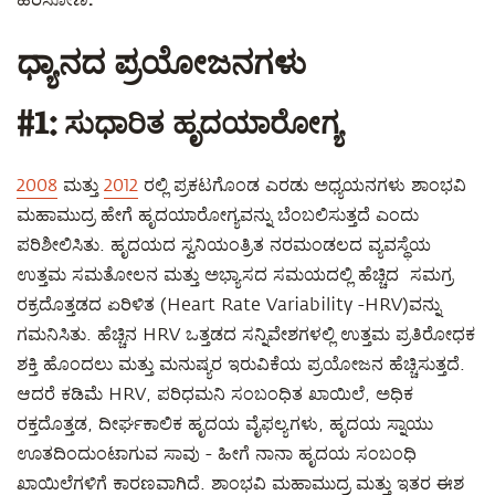
ಧ್ಯಾನದ ಪ್ರಯೋಜನಗಳು
ಸುಧಾರಿತ ಹೃದಯಾರೋಗ್ಯ
#1:
2008
ಮತ್ತು
2012
ರಲ್ಲಿ ಪ್ರಕಟಗೊಂಡ ಎರಡು ಅಧ್ಯಯನಗಳು ಶಾಂಭವಿ
ಮಹಾಮುದ್ರ ಹೇಗೆ ಹೃದಯಾರೋಗ್ಯವನ್ನು ಬೆಂಬಲಿಸುತ್ತದೆ ಎಂದು
ಪರಿಶೀಲಿಸಿತು. ಹೃದಯದ ಸ್ವನಿಯಂತ್ರಿತ ನರಮಂಡಲದ ವ್ಯವಸ್ಥೆಯ
ಉತ್ತಮ ಸಮತೋಲನ ಮತ್ತು ಅಭ್ಯಾಸದ ಸಮಯದಲ್ಲಿ ಹೆಚ್ಚಿದ ಸಮಗ್ರ
ರಕ್ರದೊತ್ತಡದ ಏರಿಳಿತ (Heart Rate Variability -HRV)ವನ್ನು
ಗಮನಿಸಿತು. ಹೆಚ್ಚಿನ HRV ಒತ್ತಡದ ಸನ್ನಿವೇಶಗಳಲ್ಲಿ ಉತ್ತಮ ಪ್ರತಿರೋಧಕ
ಶಕ್ತಿ ಹೊಂದಲು ಮತ್ತು ಮನುಷ್ಯರ ಇರುವಿಕೆಯ ಪ್ರಯೋಜನ ಹೆಚ್ಚಿಸುತ್ತದೆ.
ಆದರೆ ಕಡಿಮೆ HRV, ಪರಿಧಮನಿ ಸಂಬಂಧಿತ ಖಾಯಿಲೆ, ಅಧಿಕ
ರಕ್ತದೊತ್ತಡ, ದೀರ್ಘಕಾಲಿಕ ಹೃದಯ ವೈಫಲ್ಯಗಳು, ಹೃದಯ ಸ್ನಾಯು
ಊತದಿಂದುಂಟಾಗುವ ಸಾವು - ಹೀಗೆ ನಾನಾ ಹೃದಯ ಸಂಬಂಧಿ
ಖಾಯಿಲೆಗಳಿಗೆ ಕಾರಣವಾಗಿದೆ. ಶಾಂಭವಿ ಮಹಾಮುದ್ರ ಮತ್ತು ಇತರ ಈಶ