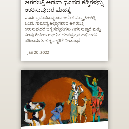
ಅಗರಬತ್ತಿ ಅಥವಾ ಧೂಪದ ಕಡ್ಡಿಗಳನ್ನು
ಉರಿಸುವುದರ ಮಹತ್ವ
ಇಂದು ಪ್ರಪಂಚದಾದ್ಯಂತದ ಅನೇಕ ಸಂಸ್ಕೃತಿಗಳಲ್ಲಿ
ಒಂದು ಸಾಮಾನ್ಯ ಅಭ್ಯಾಸವಾದ ಅಗರಬತ್ತಿ
ಉರಿಸುವುದರ ಬಗ್ಗೆ ಸದ್ಗುರುಗಳು ವಿವರಿಸುತ್ತಾರೆ ಮತ್ತು
ಕೆಲವು ರೀತಿಯ ಆಧುನಿಕ ಧೂಪದ್ರವ್ಯದ ಹಾನಿಕಾರಕ
ಪರಿಣಾಮಗಳ ಬಗ್ಗೆ ಎಚ್ಚರಿಕೆ ನೀಡುತ್ತಾರೆ.
Jan 20, 2022