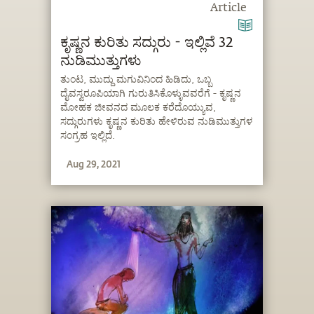
Article
ಕೃಷ್ಣನ ಕುರಿತು ಸದ್ಗುರು - ಇಲ್ಲಿವೆ 32
ನುಡಿಮುತ್ತುಗಳು
ತುಂಟ, ಮುದ್ದು ಮಗುವಿನಿಂದ ಹಿಡಿದು, ಒಬ್ಬ
ದೈವಸ್ವರೂಪಿಯಾಗಿ ಗುರುತಿಸಿಕೊಳ್ಳುವವರೆಗೆ - ಕೃಷ್ಣನ
ಮೋಹಕ ಜೀವನದ ಮೂಲಕ ಕರೆದೊಯ್ಯುವ,
ಸದ್ಗುರುಗಳು ಕೃಷ್ಣನ ಕುರಿತು ಹೇಳಿರುವ ನುಡಿಮುತ್ತುಗಳ
ಸಂಗ್ರಹ ಇಲ್ಲಿದೆ.
Aug 29, 2021