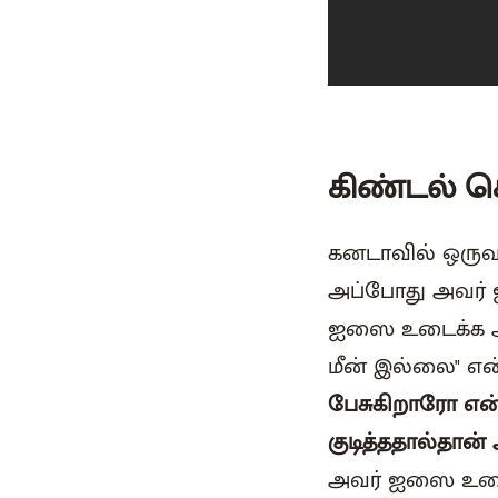
கிண்டல் ச
கனடாவில் ஒருவர்
அப்போது அவர் ஐ
ஐஸை உடைக்க ஆரம
மீன் இல்லை" என
பேசுகிறாரோ என்
குடித்ததால்தான
அவர் ஐஸை உடைக்க