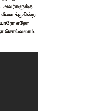
்ய அவர்களுக்கு
ை வீணாக்குகின்ற
ல் யாரோ ஏதோ
தோ சொல்லலாம்.