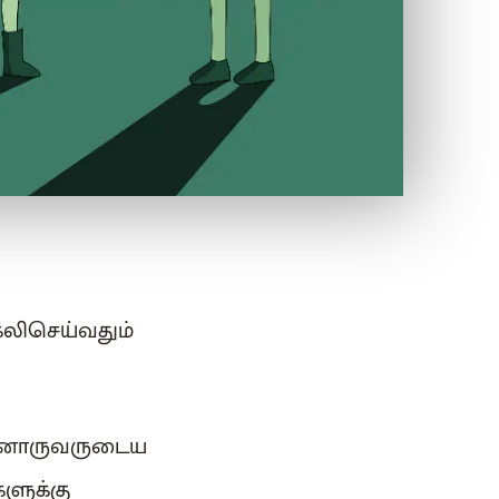
ேலிசெய்வதும்
ன்னொருவருடைய
களுக்கு