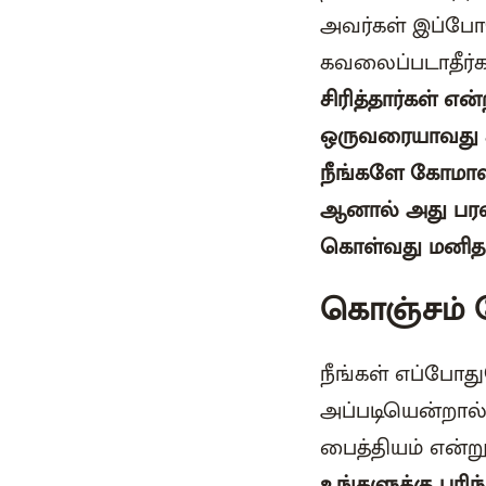
அவர்கள் இப்போத
கவலைப்படாதீர்க
சிரித்தார்கள் எ
ஒருவரையாவது ச
நீங்களே கோமாள
ஆனால் அது பரவ
கொள்வது மனிதர
கொஞ்சம் 
நீங்கள் எப்போத
அப்படியென்றால்,
பைத்தியம் என்று
உங்களுக்கு புரி