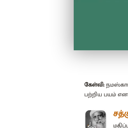
கேள்வி:
நமஸ்காரம
பற்றிய பயம் என
சத்
மதிப்