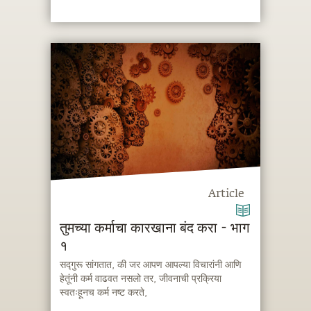
Article
तुमच्या कर्माचा कारखाना बंद करा - भाग
१
सद्गुरू सांगतात, की जर आपण आपल्या विचारांनी आणि
हेतूंनी कर्म वाढवत नसलो तर, जीवनाची प्रक्रिया
स्वतःहूनच कर्म नष्ट करते,