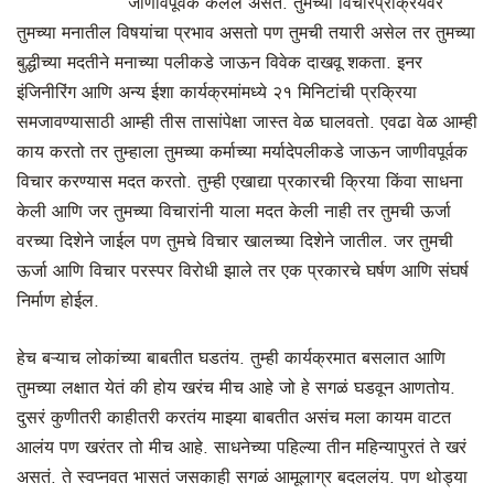
जाणीवपूर्वक केलेलं असतं. तुमच्या विचारप्रक्रियेवर
तुमच्या मनातील विषयांचा प्रभाव असतो पण तुमची तयारी असेल तर तुमच्या
बुद्धीच्या मदतीने मनाच्या पलीकडे जाऊन विवेक दाखवू शकता. इनर
इंजिनीरिंग आणि अन्य ईशा कार्यक्रमांमध्ये २१ मिनिटांची प्रक्रिया
समजावण्यासाठी आम्ही तीस तासांपेक्षा जास्त वेळ घालवतो. एवढा वेळ आम्ही
काय करतो तर तुम्हाला तुमच्या कर्माच्या मर्यादेपलीकडे जाऊन जाणीवपूर्वक
विचार करण्यास मदत करतो. तुम्ही एखाद्या प्रकारची क्रिया किंवा साधना
केली आणि जर तुमच्या विचारांनी याला मदत केली नाही तर तुमची ऊर्जा
वरच्या दिशेने जाईल पण तुमचे विचार खालच्या दिशेने जातील. जर तुमची
ऊर्जा आणि विचार परस्पर विरोधी झाले तर एक प्रकारचे घर्षण आणि संघर्ष
निर्माण होईल.
हेच बऱ्याच लोकांच्या बाबतीत घडतंय. तुम्ही कार्यक्रमात बसलात आणि
तुमच्या लक्षात येतं की होय खरंच मीच आहे जो हे सगळं घडवून आणतोय.
दुसरं कुणीतरी काहीतरी करतंय माझ्या बाबतीत असंच मला कायम वाटत
आलंय पण खरंतर तो मीच आहे. साधनेच्या पहिल्या तीन महिन्यापुरतं ते खरं
असतं. ते स्वप्नवत भासतं जसकाही सगळं आमूलाग्र बदललंय. पण थोड्या