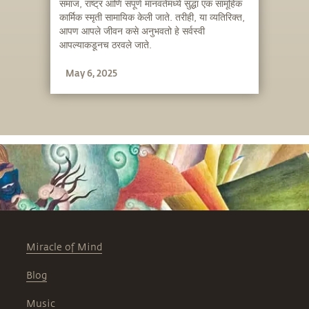
समाज, राष्ट्र आणि संपूर्ण मानवतेमध्ये सुद्धा एक सामूहिक
कार्मिक स्मृती सामायिक केली जाते. तरीही, या व्यतिरिक्त,
आपण आपले जीवन कसे अनुभवतो हे सर्वस्वी
आपल्याकडूनच ठरवले जाते.
May 6, 2025
Miracle of Mind
Blog
Music