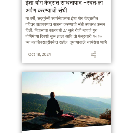
ईशा योग केंद्रात साधनापाद –स्वतःला
अर्पण करण्याची संधी
या वर्षी, सद्गुरुंनी स्वयंसेवकांना ईशा योग केंद्रातील
पवित्र वातावरणात साधना करण्याची संधी उपलब्ध करून
दिली. निवासाचा कालावधी 27 जुलै रोजी म्हणजे गुरु
पौर्णिमेच्या दिवशी सुरू झाला आणि तो फेब्रुवारी २०२०
च्या महाशिवरात्रीपर्यन्त राहील. तुमच्यासाठी स्वयंसेवा आणि
साधनेद्वारे तुमची सर्वोच्च क्षमता जाणून घेण्याची ही एक
Oct 18, 2024
चांगली संधी आहे.