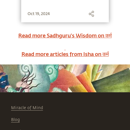
Oct 19, 2024
Read more Sadhguru's Wisdom on
कर्म
Read more articles from Isha on
कर्म
Miracle of Mind
Blog