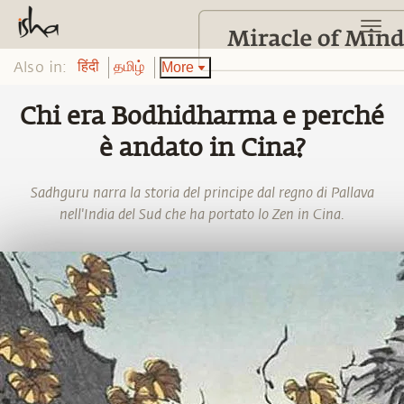
Also in:
More
हिंदी
தமிழ்
Chi era Bodhidharma e perché
è andato in Cina?
Sadhguru narra la storia del principe dal regno di Pallava
nell'India del Sud che ha portato lo Zen in Cina.