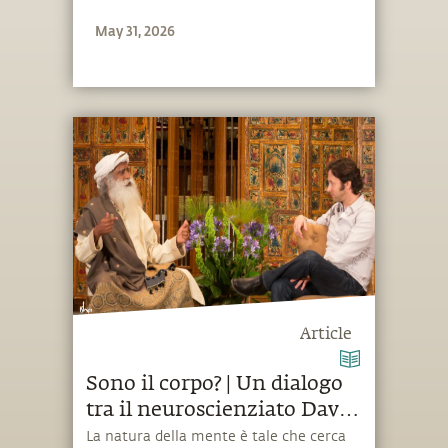
questo sia il fondamento per creare un
May 31, 2026
mondo pacifico.
Article
Sono il corpo? | Un dialogo
tra il neuroscienziato David
Eagleman e Sadhguru
La natura della mente è tale che cerca