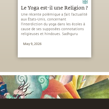
Le Yoga est-il une Religion ?
Une récente polémique a fait l'actualité
aux États-Unis, concernant
l'interdiction du yoga dans les écoles à
cause de ses supposées connotations
religieuses et hindoues. Sadhguru
explique que le yoga est une
May 9, 2026
technologie et que la religion n'a rien à
voir avec ça.