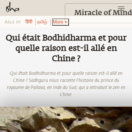
Also in:
More
हिंदी
தமிழ்
Qui était Bodhidharma et pour
quelle raison est-il allé en
Chine ?
Qui était Bodhidharma et pour quelle raison est-il allé en
Chine ? Sadhguru nous raconte l’histoire du prince du
royaume de Pallava, en Inde du Sud, qui a introduit le zen en
Chine.