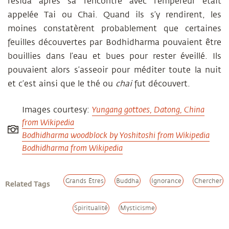
résida après sa rencontre avec l’empereur était
appelée Tai ou Chai. Quand ils s’y rendirent, les
moines constatèrent probablement que certaines
feuilles découvertes par Bodhidharma pouvaient être
bouillies dans l’eau et bues pour rester éveillé. Ils
pouvaient alors s’asseoir pour méditer toute la nuit
et c’est ainsi que le thé ou
chai
fut découvert.
Images courtesy:
Yungang gottoes, Datong, China
from Wikipedia
Bodhidharma woodblock by Yoshitoshi from Wikipedia
Bodhidharma from Wikipedia
Grands Êtres
Buddha
Ignorance
Chercher
Related Tags
Spiritualité
Mysticisme