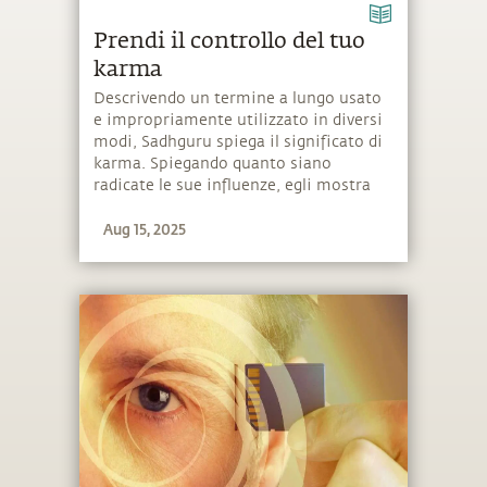
Prendi il controllo del tuo
karma
Descrivendo un termine a lungo usato
e impropriamente utilizzato in diversi
modi, Sadhguru spiega il significato di
karma. Spiegando quanto siano
radicate le sue influenze, egli mostra
anche un modo per "afferrare" la sua
Aug 15, 2025
complessa struttura.