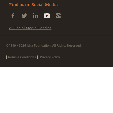
Find us on Social Media
All Social Media Handles
© 1999 - 2026 Isha Foundation. All Rights Reserved.
|
|
Terms & Conditions
Privacy Policy