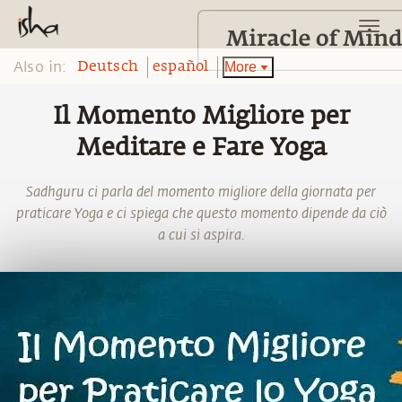
Also in:
More
Deutsch
español
Il Momento Migliore per
Meditare e Fare Yoga
Sadhguru ci parla del momento migliore della giornata per
praticare Yoga e ci spiega che questo momento dipende da ciò
a cui si aspira.