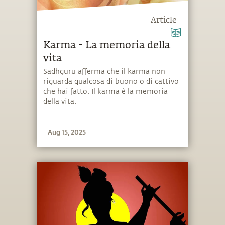
Article
Karma - La memoria della
vita
Sadhguru afferma che il karma non
riguarda qualcosa di buono o di cattivo
che hai fatto. Il karma è la memoria
della vita.
Aug 15, 2025