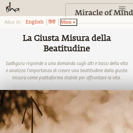
Also in:
More
English
हिंदी
La Giusta Misura della
Beatitudine
Sadhguru risponde a una domanda sugli alti e bassi della vita
e analizza l'importanza di creare una beatitudine dalla giusta
misura come piattaforma stabile per affrontare la vita.