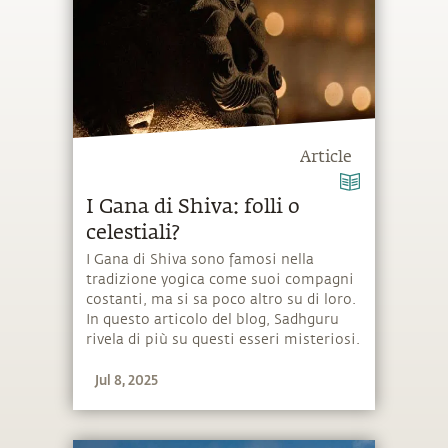
Article
I Gana di Shiva: folli o
celestiali?
I Gana di Shiva sono famosi nella
tradizione yogica come suoi compagni
costanti, ma si sa poco altro su di loro.
In questo articolo del blog, Sadhguru
rivela di più su questi esseri misteriosi.
Jul 8, 2025