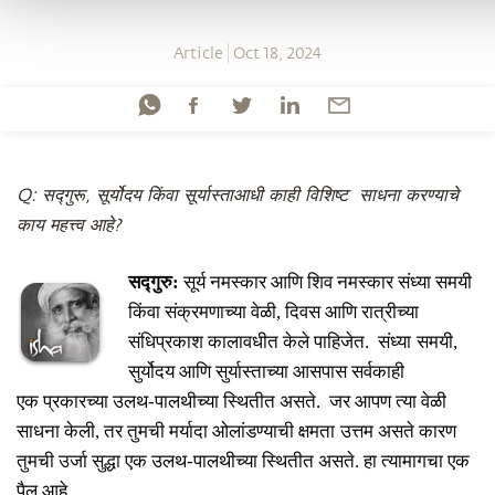
Article
Oct 18, 2024
Q:
सद्गुरू, सूर्योदय किंवा सूर्यास्ताआधी काही विशिष्ट साधना करण्याचे
काय महत्त्व आहे?
सद्गुरु
:
सूर्य नमस्कार आणि शिव नमस्कार
संध्या समयी
किंवा
संक्रमणाच्या वेळी
, दिवस आणि रात्रीच्या
संधिप्रकाश कालावधीत केले पाहिजेत. संध्या
समयी
,
सुर्योदय आणि सुर्या
स्ता
च्या आसपास सर्वकाही
एक
प्रकारच्या
उलथ-पाल
थी
च्या स्थिती
त
असते
. जर आपण त्या वेळी
साधना केली, तर
तुमची
मर्यादा ओलांडण्या
ची
क्षम
ता
उत्तम असते
कारण
तुमची
उर्जा
सुद्धा
एक उलथ-पाल
थी
च्या स्थिती
त
असते
.
हा त्यामागचा
एक
पैलू आहे
.