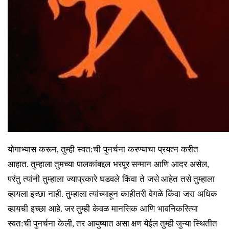
योगाभ्यास
करून
,
तुम्ही
स्वत
:
ची
पुनर्चना
करण्याचा
प्रयत्न
करीत
आहात
.
तुम्हाला तुमच्या
पालकांबद्दल
भरपूर
सन्मान
आणि
आदर
असेल
,
परंतु
त्यांनी
तुम्हाला
ज्याप्रकारे
घडवले
किंवा
ते
जसे आहेत
तसे तुम्हाला
व्हायला
इच्छा
नाही
.
तुम्हाला त्यांच्याहून
काहीतरी
वेगळे
किंवा
जरा
अधिक
व्हायची
इच्छा
आहे
.
जर तुम्ही
केवळ
मानसिक
आणि
भावनिकरित्या
स्वत
:
ची पुनर्चना
केली
,
तर
आयुष्यात असा क्षण येईल तुम्ही जुन्या
स्थिती
त