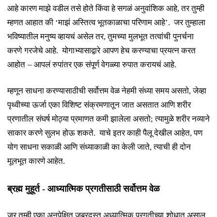
आहे कारण माझे वडील तसे होते किंवा हे
सगळं अनुवांशिक
आहे
, तर
तुम्ही
म्हणत आहात
की
‘माझं अस्तित्व
भूतका
ळाचा परिणाम
आहे
’
. जर
तुम्हाला
भविष्यातील
मनुष्य
व्हाय
चं
असेल तर
,
तुमच्या
मुल
भूत
तत्वां
ची
पुनर्चना
करणे
गरजेचे
आहे
. योगाभ्यासा
द्वारे
आपण हेच करण्याचा प्रयत्न करत
आहोत
–
आपलं रुपांतर एक संपूर्ण वेगळ्या रुपात करायचं आहे.
म्हणून साधना
करण्यासाठीची सर्वोत्तम वेळ नेहमी संध्या
समय
अस
तो,
जेव्हा
पृथ्वीच्या
ऊर्जा एका विशिष्ट संक्रमणा
तून
जात असतात आणि
शरीर
प्रणा
तील
संघर्ष मोठ्या प्रमाणत कमी झालेला असतो
;
त्यामुळे
शरीर नव्याने
साकार करणे सुलभ
होऊ शकते
. याचे इतर काही पैलू देखील आहेत,
पण
योग साधना सकाळी आणि संध्याकाळी का केली जाते
, त्याची ही दोन
मूलभूत कारणे आहेत.
ब्रह्म
मुहूर्त - आध्यात्मिक प्रगतीसाठी सर्वोत्तम वेळ
जर
तुम्ही
एका
अनपेक्षित जबरदस्त
अध्यात्मिक प्रगती
च्या
शोधात
असाल
,