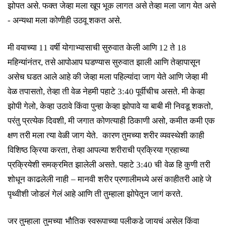
झोपत असे. फक्त जेव्हा मला खूप भूक लागत असे तेव्हा मला जाग येत असे
- अन्यथा मला कोणीही उठवू शकत असे.
मी वयाच्या
11 वर्षी
योगाभ्यासा
ची सुरुवात केली आणि 12 ते 18
महिन्यांनंतर, तसे आपोआप घडण्यास सुरुवात झाली आणि तेव्हापासून
असेच घडत आले आहे की जेव्हा मला पहिल्यां
दा
जाग येते आणि जेव्हा मी
वेळ तपासतो
, तेव्हा ती वेळ नेहमी पहाटे 3:40 पूर्वीचीच असते. मी
केव्हा
झोपी गेलो
,
केव्हा
उठावे किंवा पुन्हा
केव्हा
झोपावे या बाबी मी निवडू शकतो
,
परंतु प्रत्येक दिवशी, मी
जगात
कोणत्याही
ठिकाणी
असो
, कमीत कमी एक
क्षण तरी
मला त्या वेळी जाग येते
.
कारण
तुमच्या शरीर व्यवस्थेशी काही
विशिष्ठ क्रिया करता, तेव्हा
आपल्या शरीराची प्रक्रिया ग्रहाच्या
प्रक्रियेशी समक्रमित झालेली असते
. पहाटे 3:40
ची
वेळ
हि
कुणी तरी
शोधून काढ
लेली नाही
– मानवी
शरीर
प्रणालीमध्ये
असं
काहीतरी आहे
जे
पृथ्वी
शी जोड
लं
गेलं
आहे आणि ती
तुम्हाला
झोपेतून
जागं करते
.
जर
तुम्हाला
तुमच्या
भौतिक
स्वरूपा
च्या
पलीकडे जाय
चं
असे
ल
किंवा