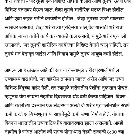
करू शकतो
- जर
तुम्ही
एक विशिष्ठ साधना केलीत
आणि
तुमची
ऊर्जा
एका
विशिष्ट स्तरावर घेऊन जाल
, तेव्हा
तुमचे
शारीरिक घटक स्थिर होतील
आणि एका सहज
गतीने
कार्य
शील होतील
. जेव्हा
तुमच्या
ऊर्जा
खालच्या
स्तरावर असतात
, तेव्हा शरीराच्या प्रक्रिया चालू ठेवण्यासाठी
शरी
राचा
अधिक जास्त
गतीने
कार्य करण्याकडे कल असतो
,
या
मुळे
शरीर
प्रणाली
खालावते
. जर
तुमची
शारीरिक कार्ये एका विशिष्ट वेगाने चालू राहिली
, तर
तुमचे मन वेडावून जाईल आणि शिवाय
या
मुळे
तुमचं आयुष्य
कमी होईल
.
आपल्याला हे ठाऊक आहे की साधना केल्यामुळे शरीर प्रणालीमधील
उष्णामध्ये वाढ
होतो
. जर बाहेरील तापमान जास्त असेल आणि
जर उष्णा
विशिष्ठ बिंदूच्या बाहेर
गेली
, तर त्यामुळे
शरीरातील पेशींना
नुकसान
पोचते
.
म्हणूनच योग साधना नेहमीच दिवसाच्या थंड वेळी केल्या
पाहिजेत
. दिवस
आणि रात्रीच्या दरम्यान एक संक्रमण असते जे
शरीर
प्रणालीमधील संघर्ष
कमी करते आणि म्हणूनच या साधनेमुळे कमी उष्णा निर्माण हो
ते
. योगाचा
विकास भारतातील उष्णकटिबंधीय वातावरणात झाला असल्याने, आम्ही
नेहमीच
हे
सांगत
आलोत
की
सगळे
योगाभ्यास नेहमी सकाळी
8:30 च्या