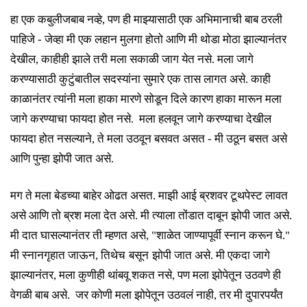
हा एक कबुलीजबाब नव्हे
,
पण
ही माझ्यासाठी
एक
अभिमानाची बाब ठरली
पाहिजे
- जेव्हा मी एक लहान मुलगा होतो आणि मी थोडा मोठा झाल्यानंतर
देखील, काहीही झाले तरी मला सकाळी जाग येत नसे. मला जागे
करण्यासाठी कुटुंबातील सदस्यांना सुमारे एक तास लागत असे. काही
काळानंतर त्यांनी मला हाका मारणे सोडून दिले कारण हाका मारून मला
जागे करण्याचा फायदा होत नसे. मला हलवून जागे करण्याचा देखील
फायदा होत नसल्याने, ते मला उठवून बसवत असत - मी उठून बसत असे
आणि पुन्हा
झोपी जात
असे
.
मग ते मला बेडच्या बाहेर ओढत असत
. माझी आई ब्रशवर टूथपेस्ट लावत
असे आणि तो ब्रश मला देत असे. मी त्याला तोंडात दाबून झोपी जात असे.
मी दात घासल्यानंतर ती म्हणत असे, "शाळेत जाण्यापूर्वी स्नान करून घे."
मी स्नानगृहात
जाऊन
, तिथे
च
बसून
झोपी जात असे
. मी एकदा जागे
झाल्यानंतर, मला कुणीही थांबवू शकत नसे, पण मला झोपेतून उठवणे ही
वेगळी बाब असे. जर कोणी मला झोपेतून उठव
लं
नाही
, तर मी दुपारपर्यंत