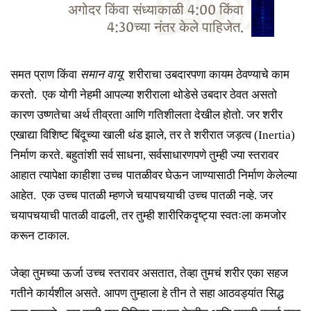
अगोदर किंवा संध्याकाळी 4:00 किंवा
4:30च्या नंतर केले पाहिजेत.
समत प्राण किंवा
समान वायू
शरीराचा उबदारपणा कायम ठेवण्याचे काम
करतो
. एक योगी नेहमी आपल्या शरीराला थोडेसे उबदार ठेवत असतो
कारण उष्णतेचा अर्थ तीव्रता आणि गतिशीलता देखील होतो. जर शरीर
एखाद्या विशिष्ट बिंदूच्या खाली थंड झाले,
त
र
ते शरीरात
जड़त्व
(Inertia)
निर्माण
करते
. बहुतांशी सर्व साधना, सर्वसाधारणपणे
तुम्ही
ज्या
स्तरावर
आहात
त्यापेक्षा काहीशा
उच्च
पातळीवर
घेऊन जाण्यासाठी निर्माण केलेल्या
आहेत
. एक
उच्च पातळी
म्हणजे चयापचयाची
उच्च
पातळी नव्हे
. जर
चयापचयाची पातळी वाढली, तर
तुम्ही
शारीरिकदृष्ट्या स्वतःला
कमजोर
करून
टाकाल.
जेव्हा
तुमच्या
ऊर्जा
उच्च स्तरावर असतात
, तेव्हा
तुमचं
शरीर एका सहज
गतीने
कार्य
शील असते.
आपण
तुम्हाला
हे तीन ते सहा आठवड्यां
त
सिद्ध