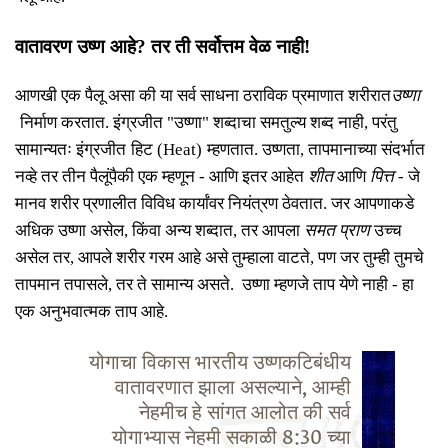
वातावरण उष्ण आहे
?
तर ती
सर्वोत्तम वेळ नाही
!
आणखी एक पैलू असा की या सर्व साधना
ठराविक
प्रमाणात
शरीरात
उष्णा
निर्माण करतात
. इंग्रजीत "उष्णा" शब्दाचा समतुल्य शब्द नाही, परंतु
सामान्यतः
इंग्रजीत
हिट (Heat)
म्हणतात
. उष्णता,
ता
पमानाच्या संदर्भात
नव्हे तर तीन पैलूंपैकी एक म्हणून
- आणि इतर आहेत
शीत
आणि
पित्त
- जे
मानव शरीर प्रणालीत विविध कार्यांवर नियंत्रण ठेवतात. जर आपणाकडे
अधिक उष्णा असेल, किंवा अन्य शब्दात, तर आपला
समत
प्राण
उच्च
असेल तर, आपले शरीर गरम आहे असे तुम्हाला वाटते, पण जर तुम्ही तुमचे
तापमान तपासले, तर ते सामान्य असते. उष्णा म्हणजे ताप येणे नाही - हा
एक अनुभवात्मक ताप आहे.
योगाचा विकास भारतीय उष्णकटिबंधीय
वातावरणात झाला असल्याने, आम्ही
नेहमीच हे सांगत आलोत की सर्व
योगाभ्यास नेहमी सकाळी 8:30 च्या