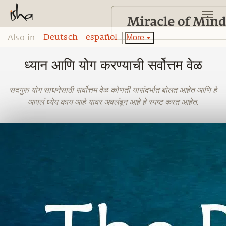
Also in:
More
Deutsch
español
ध्यान आणि योग करण्याची सर्वोत्तम वेळ
सदगुरू योग साधनेसाठी सर्वोत्तम वेळ कोणती यासंदर्भात बोलत आहेत आणि हे
आपलं ध्येय काय आहे यावर अवलंबून आहे हे स्पष्ट करत आहेत.