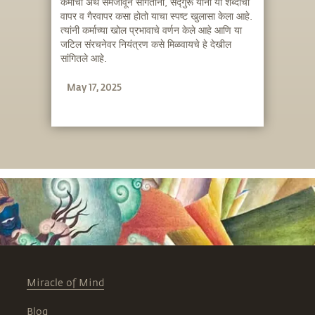
कर्माचा अर्थ समजावून सांगताना, सद्गुरू यांनी या शब्दाचा
वापर व गैरवापर कसा होतो याचा स्पष्ट खुलासा केला आहे.
त्यांनी कर्माच्या खोल प्रभावाचे वर्णन केले आहे आणि या
जटिल संरचनेवर नियंत्रण कसे मिळवायचे हे देखील
सांगितले आहे.
May 17, 2025
Miracle of Mind
Blog