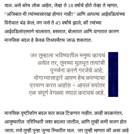
याल
.
असे
बरेच
लोक
आहेत
,
जेव्हा
ते
18
वर्षाचे
होते
तेव्हा
ते
म्हणत
,
"
अजिबात
मी त्यांच्यासारखा होणार
नाही
!"
आणि
आपल्या
आईवडिलांच्या
विरोधात
बंड
केलं
,
पण जसे ते
45
वर्षांचे
झाले
,
की
त्यांच्या
आईवडिलांप्रमाणे
चालतात
,
बसतात
,
बोलतात
आणि
वागतात
कारण
मानसिक
बदल
हे
केवळ
तिथपर्यंतच
जाऊ शकतात
.
जर तुम्हाला भविष्यातील मनुष्य व्हायचं
असेल तर, तुमच्या मुलभूत तत्वांची
पुनर्चना करणे गरजेचे आहे.
योगाभ्यासाद्वारे आपण हेच करण्याचा
प्रयत्न करत आहोत – आपलं रुपांतर
एक संपूर्ण वेगळ्या रुपात करायचं आहे.
मानसिक दृष्टीकोण
बदल
फार काळ
टिकणार नाहीत
. काही काळानंतर,
आयुष्यातील
परिस्थिती
जशा
बदल
त जातील, आणि तुम्ही
कमी
सजग होत
जाता, तसे तुम्ही पुन्हा जुन्या स्थितीत
याल
. जर
तुम्ही
म्हणता
की
असा आहे