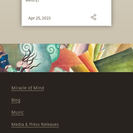
सकती है।
Apr 25, 2023
Miracle of Mind
Blog
Music
Media & Press Releases