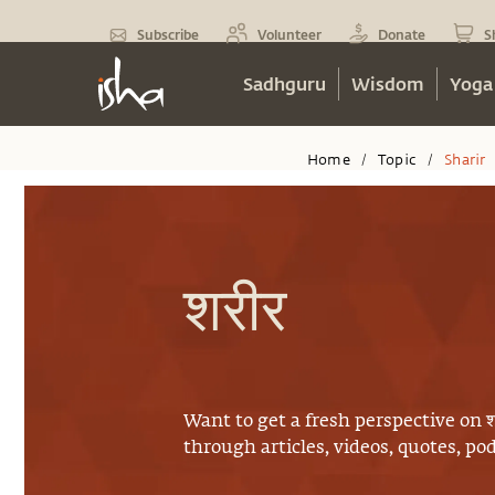
Subscribe
Volunteer
Donate
S
Sadhguru
Wisdom
Yoga
Home
Topic
Sharir
/
/
शरीर
Want to get a fresh perspective on
श
through articles, videos, quotes, p