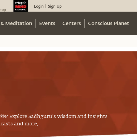
Login
Sign Up
|
hop
 & Meditation
Events
Centers
Conscious Planet
रीर
? Explore Sadhguru’s wisdom and insights
odcasts and more.