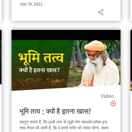
Dec 19, 2022
बुद्धि या प्रज्ञा जिसकी कोई सीमा नहीं है।
Video
भूमि तत्व : क्यों है इतना खास?
सद्‌गुरु बताते हैं, कि पृथ्वी तत्व से जुड़ी योग साधनाएं हमेशा इस
तरह तैयार की जाती हैं, कि वे हमारे शरीर को ज्यादा योग्य, सक्षम