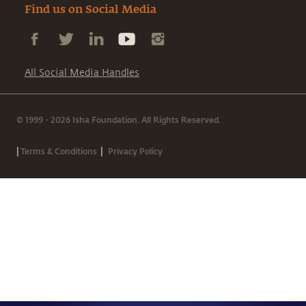
Find us on Social Media
All Social Media Handles
© 1999 - 2026 Isha Foundation. All Rights Reserved.
|
|
Terms & Conditions
Privacy Policy