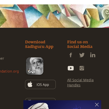
Download
Find us on
Sadhguru App
Social Media
ner
ndation.org
All Social Media
Handles