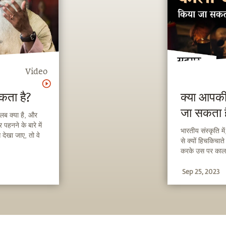
Video
सकता है?
क्या आपकी
जा सकता ह
मतलब क्या है, और
पहनने के बारे में
भारतीय संस्कृति म
 देखा जाए, तो वे
से क्यों हिचकिचात
 चाहिए।
करके उस पर काला 
Sep 25, 2023