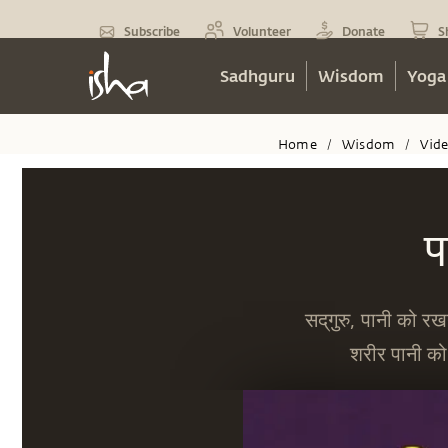
Subscribe
Volunteer
Donate
S
Sadhguru
Wisdom
Yoga
Home
Wisdom
Vid
/
/
प
सद्‌गुरु, पानी को र
शरीर पानी को