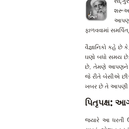
સદ્‍ગુ
શરૂઆ
આપણા 
ફાળવવામાં સમર્પિત
વૈજ્ઞાનિકો કહે છે ક
ઘણો બધો સમય છે
છે, તેમણે આપણન
જે રીતે બેસીએ 
ખબર છે તે આપણી
પિતૃપક્ષ: 
જ્યારે આ ધરતી ઉપર