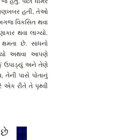
જ હતું. પછી ધીમેરે
જ જાણખબર હતી, તેઓ
ા; મગજ વિકસિત થવા
ાકાર થવા લાગ્યો.
ક્ષમતા છે. સાધનો
 થયો અથવા આપણે
 ઉપાડ્યું અને તેણે
, તેની પાસે પોતાનું
એક રીતે તે પૃથ્વી
છે