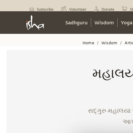
Subscribe
Volunteer
Donate
S
Sadhguru
Wisdom
Yoga
Home
Wisdom
Arti
/
/
મહાલયા
સદ્‍ગુરુ મહાલયા 
આપણ