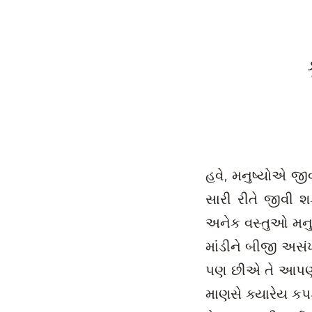
હવે, મનુષ્યોએ જીવ
સારી રીતે જીવી
અનેક વસ્તુઓ મનુષ
માંડીને બીજી અસં
પણ છીએ તે આપણને
માણસે ક્યારેય કપડાં