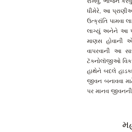
રાખવું, ભોજન કરવુ
ધીમેરે, આ પ્રાણી
ઉત્ક્રાંતિ પામવા
લાગ્યું અનેને આ
માણસ હોવાની એક 
વાપરવાની આ સા
ટૅક્નોલૉજીઓ વિકસા
હાથેને બદલે હાડકાથ
જીવન બનાવવા માટે
પર માનવ જીવનન
મ