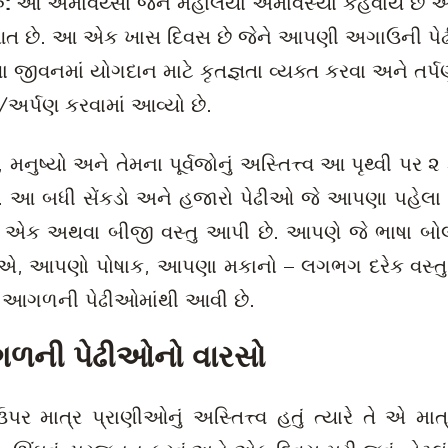
રુ:
આ અમાવય્સા જેને મહાલયા અમાવસ્યા કહેવાય છે એ 
ત છે. આ એક ખાસ દિવસ છે જેને આપણી અગાઉની પે
જીવનમાં યોગદાન માટે કૃતજ્ઞતા વ્યક્ત કરવા અને તર્પ
/અર્પણ કરવામાં આવ્યો છે.
ે, મનુષ્યો અને તેમના પૂર્વજોનું અસ્તિત્ત્વ આ પૃથ્વી પર 
. આ બધી સેંકડો અને હજારો પેઢીઓ જે આપણા પહેલા
ે એક અથવા બીજી વસ્તુ આપી છે. આપણે જે ભાષા 
છીએ, આપણો પોષાક, આપણા મકાનો – લગભગ દરેક વસ્
 આગળની પેઢીઓમાંથી આવી છે.
આગળની પેઢીઓનો વારસો
 માત્ર પ્રાણીઓનું અસ્તિત્ત્વ હતું ત્યારે તે એ માત્