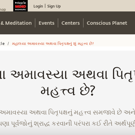
Login
Sign Up
|
hop
 & Meditation
Events
Centers
Conscious Planet
cle
મહાલયા અમાવસ્યા અથવા પિતૃપક્ષનું શું મહત્ત્વ છે?
/
 અમાવસ્યા અથવા પિતૃપક્ષ
મહત્ત્વ છે?
અમાવસ્યા અથવા પિતૃપક્ષનું મહત્ત્વ સમજાવે છે અને ક
ા પૂર્વજોનું શ્રાદ્ધ કરવાની પરંપરા કઈ રીતે અર્થપૂર્ણ