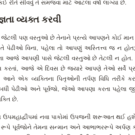
કઈ રીતે સીવવું તે સમજવા માટે આટલા વર્ષો લાગ્યા છે.
તજ્ઞતા વ્યક્ત કરવી
ેટલી પણ વસ્તુઓ છે તેનાને પ્રત્યે આપણને કોઈ મ
ેઢીઓ વિના, પહેલા તો આપણું અસ્તિત્ત્વ જ ન હોત;
ા આજે આપણી પાસે જેટલી વસ્તુઓ છે તેટલી ન હોત. ત
 કરતાં, આજે એ દિવસ છે જ્યારે આપણે તેઓ સર્વે પ્રત્
ને એક વ્યક્તિના પિતૃઓની તર્પણ વિધિ તરીકે કર
ી પેઢીઓ અને પૂર્વજો, જેઓ આપણા કરતા પહેલા જીવ
ક્તિ છે.
ઉપમહાદ્વીપમાં નવા પાકોમાં ઉપજની શરૂઆત થઈ હશેોય
ૂપે પૂર્વજોને તેમના સન્માન અને આભાભરરૂપે અર્પણ 