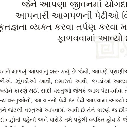
જેને આપણા જીવનમાં યોગદ
આપનારી આગપળની પેઢીઓ વિ
કૃતજ્ઞતા વ્યક્ત કરવા તર્પણ કરવા મા
ફાળવવામાં આવ્યો છ
નને માળખું આપવાનું શરૂ કર્યું છે જેથી, આપણે પ્રાણીઓ
 શકીએ. ઝૂંપડીઓ આવી, ઇમારતો આવી, કપડાંઓ આવ્
્યોને કારણે થઈ. સાદી વસ્તુઓ જેમકે આગ પેટાવવીવા ત
ખ્ય વસ્તુઓનો, આ વારસો પેઢી દર પેઢી આપવામાં આવ્ય
 જેટલી વસ્તુઓ આપવામાં આવી છે તેને કારણે જ છી
 નહોતાં પહેર્યાં અને ધારોકે તમે પહેલી વ્યક્તિ હોવ કે જે