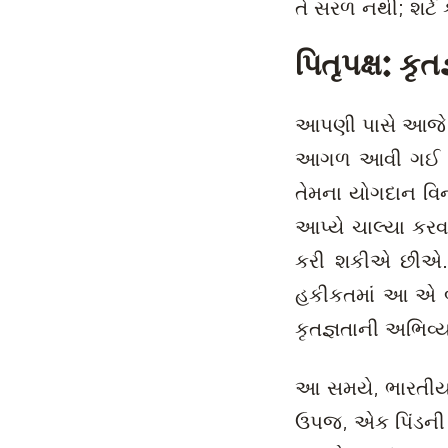
તે સરળ નથી; શર્ટ 
પિતૃપક્ષ: કૃ
આપણી પાસે આજે જ
આગળ આવી ગઈ તે પ
તેમના યોગદાન વિન
આપ્યે ચાલ્યા કરવા
કરી શકીએ છીએ. આ
હકીકતમાં આ એ બધ
કૃતજ્ઞતાની અભિવ્ય
આ સમયે, ભારતીય 
ઉપજ, એક પિંડની ર