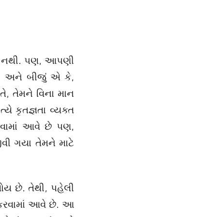
ાન નથી. પણ, આપણી
 અને બીજું એ કે,
ે, તેમને વિના માન
યે કૃતજ્ઞતા વ્યક્ત
વામાં આવે છે પણ,
ી ગયા તેમને માટે
 છે. તેથી, પહેલી
કરવામાં આવે છે. આ