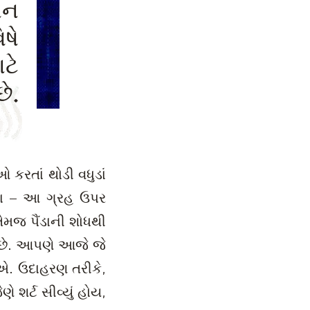
ાન
ષે
ટે
ે.
 કરતાં થોડી વધુડાં
યા – આ ગ્રહ ઉપર
ેમજ પૈંડાની શોધથી
ો છે. આપણે આજે જે
એ. ઉદાહરણ તરીકે,
ણે શર્ટ સીવ્યું હોય,