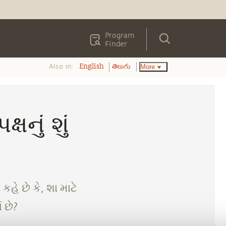
Program
Finder
Also in:
More
English
తెలుగు
નું શું
હે છે કે, શા માટે
 છે?