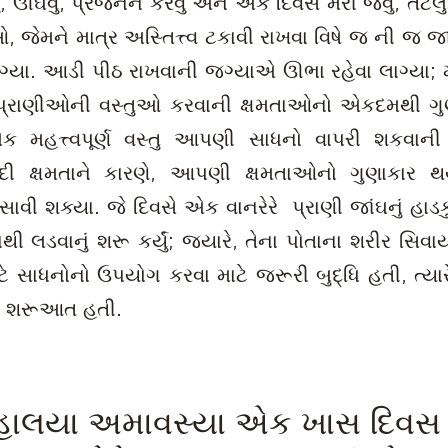
ં, ઊંઘવું, પ્રજનન કરવું અને એક દિવસ મરી જવું, તેટલું 
ઓ, જેમને માત્ર અસ્તિત્ત્વ ટકાવી રાખવા વિષે જ ની 
 લાગ્યા. આડી પીઠ રાખવાની જગ્યાએ ઊભા રહેવા લાગ્ય
 પ્રાણીઓની વસ્તુઓ કરવાની ક્ષમતાઓનો એકદમથી ગુણ
મહત્ત્વપૂર્ણ વસ્તુ આપણી સાધનો વાપરી શકવાની 
દી ક્ષમતાને કારણે, આપણી ક્ષમતાઓનો ગુણાકાર
વી શક્યા. જે દિવસે એક વાનરેરે પ્રાણી જાંઘનું હાડકું
ી લડવાનું શરૂ કર્યું; જ્યારે, તેના પોતાના શરીર સિવાય
 સાધનોનો ઉપયોગ કરવા માટે જરૂરી બુદ્ધિ હતી, ત્યારે 
ી શરૂઆત હતી.
હાલયા અમાવસ્યા એક ખાસ દિવસ 