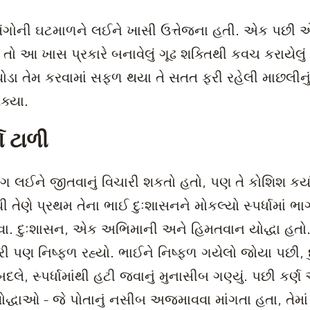
પ્રસંગોની ઘટમાળને લઈને ખાસી ઉત્તેજના હતી. એક પછી
તો આ ખાસ પ્રકારે બનાવેલું ગૂઢ શક્તિથી કવચ કરાયેલ
 થોડા તેમ કરવામાં સફળ થયા તે સતત ફરી રહેલી માછલીનુ
શક્યા.
ધા ટાળી
ાં ભાગ લઈને જીતવાનું વિચારી શકતો હતો, પણ તે કોશિશ કર્
ી તેણે પ્રથમ તેના ભાઈ દુઃશાસનને મોકલ્યો સ્પર્ધામાં ભ
ળવવા. દુઃશાસન, એક અભિમાની અને હિમતવાન યોદ્ધા હતો
રી પણ નિષ્ફળ રહ્યો. ભાઈને નિષ્ફળ ગયેલો જોયા પછી,
 બદલે, સ્પર્ધામાંથી હટી જવાનું મુનાસીબ ગણ્યું. પછી કર્
ોદ્ધાઓ - જે પોતાનું નસીબ અજમાવવા માંગતા હતા, તેમ