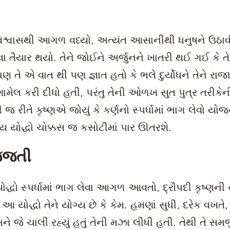
મવિશ્વાસથી આગળ વધ્યો, અત્યંત આસાનીથી ધનુષને ઉઠા
વા તૈયાર થયો. તેને જોઈને અર્જુનને ખાતરી થઈ ગઈ કે ત
ણ તે એ વાત થી પણ જ્ઞાત હતો કે ભલે દુર્યોધને તેને રાજ
શામેલ કરી દીધો હતી, પરંતુ તેની ઓળખ સુત પુત્ર તરીક
ી જ રીતે કૃષ્ણએ જોયું કે કર્ણનો સ્પર્ધામાં ભાગ લેવો 
્જેય યોદ્ધો ચોક્કસ જ કસોટીમાં પાર ઊતરશે.
જ્જતી
દ્ધો સ્પર્ધામાં ભાગ લેવા આગળ આવતો, દ્રૌપદી કૃષ્ણની
આ યોદ્ધો તેને યોગ્ય છે કે કેમ. હમણાં સુધી, દરેક વખતે,
 અને જે ચાલી રહ્યું હતું તેની મઝા લીધી હતી. તેથી તે સ