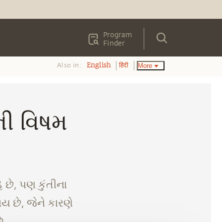
Program
Finder
Also in:
More
English
हिंदी
ની વિષમ
 છે, પણ કુંતીના
 છે, જેને કારણે
ે.