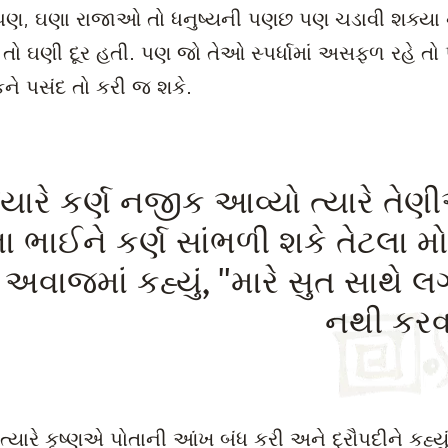
ણ, ઘણા રાજાઓ તો ધનુષ્યની પણછ પણ ચડાવી શક્યા 
તો ઘણી દૂર હતી. પણ જો તેઓ સ્પર્ધામાં અસફળ રહે તો 
કને પસંદ તો કરી જ શકે.
યારે કર્ણ નજીક આવ્યો ત્યારે તેણ
ના ભાઈને કર્ણ સાંભળી શકે તેટલા મો
અવાજમાં કહ્યું, "મારે સુત સાથે લગ
નથી કરવાં
ત્યારે કૃષ્ણએ પોતાની આંખ બંધ કરી અને દ્રૌપદીને કહ્યું,