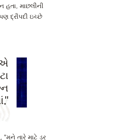
ન હતા, માછલીની
પણ દ્રૌપદી ઇચ્છે
ીએ
ટા
્ન
."
 "મને તારે માટે ડર