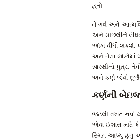
હતો.
તે ગર્વ અને આત્
અને માછલીને વીંધ
આંખ વીંધી શકશે. પ
અને તેના લોકોમાં 
સારથીનો પુત્ર. તેવ
અને કર્ણ જેવો દૂર
કર્ણની બેઇ
જેટલી વખત નવો યો
એવા ઈશારા માટે કે 
સ્મિત આપ્યું હતું