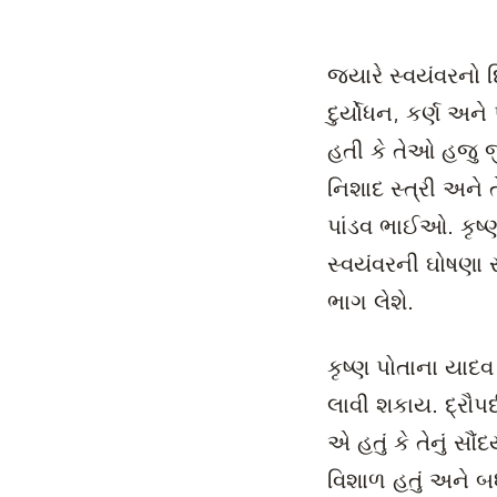
જ્યારે સ્વયંવરનો
દુર્યોધન, કર્ણ અન
હતી કે તેઓ હજુ જીવ
નિશાદ સ્ત્રી અને ત
પાંડવ ભાઈઓ. કૃષ્ણ
સ્વયંવરની ઘોષણા 
ભાગ લેશે.
કૃષ્ણ પોતાના યાદવ
લાવી શકાય. દ્રૌપ
એ હતું કે તેનું સૌં
વિશાળ હતું અને બધ