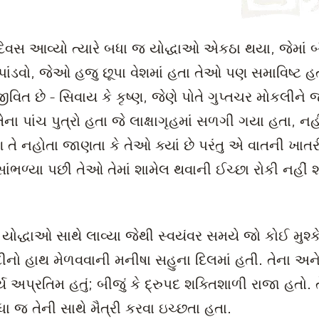
 દિવસ આવ્યો ત્યારે બધા જ યોદ્ધાઓ એકઠા થયા, જેમાં 
ે પાંડવો, જેઓ હજુ છૂપા વેશમાં હતા તેઓ પણ સમાવિષ્ટ 
િત છે - સિવાય કે કૃષ્ણ, જેણે પોતે ગુપ્તચર મોકલીને જાણ
ેના પાંચ પુત્રો હતા જે લાક્ષાગૃહમાં સળગી ગયા હતા, નહી
 તે નહોતા જાણતા કે તેઓ ક્યાં છે પરંતુ એ વાતની ખાતર
સાંભળ્યા પછી તેઓ તેમાં શામેલ થવાની ઈચ્છા રોકી નહીં
 યોદ્ધાઓ સાથે લાવ્યા જેથી સ્વયંવર સમયે જો કોઈ મુશ્ક
દીનો હાથ મેળવવાની મનીષા સહુના દિલમાં હતી. તેના અન
દર્ય અપ્રતિમ હતું; બીજું કે દ્રુપદ શક્તિશાળી રાજા હતો. 
ા જ તેની સાથે મૈત્રી કરવા ઇચ્છતા હતા.