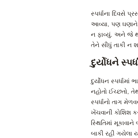
સ્પર્ધાના દિવસે 
આવ્યા, પણ ઘણાને 
ન ફાવ્યું. અને જે
તેને સીધું તાકી ન 
દુર્યોધને સ્પર્
દુર્યોધન સ્પર્ધામ
નહોતો ઈચ્છતો, તેથ
સ્પર્ધાનો તાગ મે
ખેંચવાની કોશિશ ક
સ્થિતિમાં મૂકાવાને
બાકી રહી ગયેલા ય