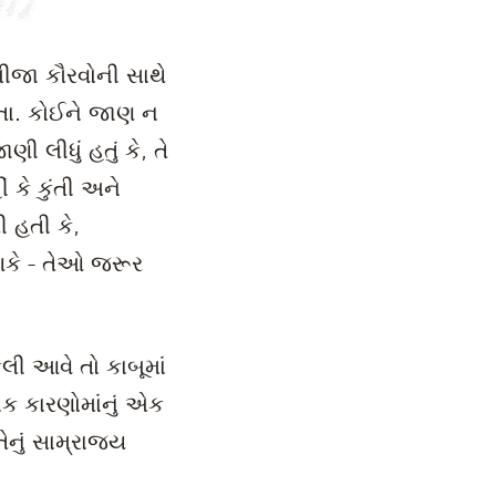
બીજા કૌરવોની સાથે
હતા. કોઈને જાણ ન
ી લીધું હતું કે, તે
ં કે કુંતી અને
ી હતી કે,
 શકે - તેઓ જરૂર
ેલી આવે તો કાબૂમાં
ેક કારણોમાંનું એક
તેનું સામ્રાજ્ય