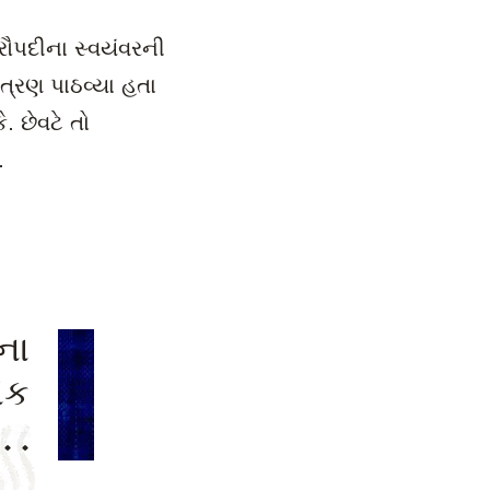
્રૌપદીના સ્વયંવરની
્રણ પાઠવ્યા હતા
. છેવટે તો
.
ના
એક
. .