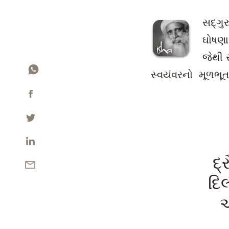
સદ્‍ગુર
ઘોષણા
જેથી 
સ્વયંવરનો મૂળભૂત
દ્
દિ
એ