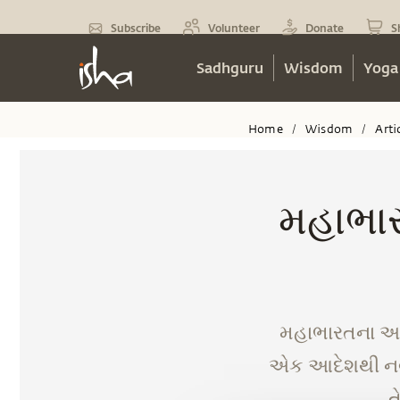
Subscribe
Volunteer
Donate
S
Sadhguru
Wisdom
Yoga
Home
Wisdom
Arti
/
/
મહાભાર
મહાભારતના આ એપ
એક આદેશથી નવવધ
ત