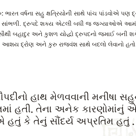
ુ:
ભારત વર્ષના સહુ ક્ષત્રિયોની સાથે પાંચ પાંડવોએ પણ દ
 સાંભળી. દ્રુપદે શક્ય એટલી બધી જ જગ્યાઓએ આમંત
સૌથી બહાદુર અને કુશળ યોદ્ધો દ્રુપદનો જમાઈ બની શકે
 આશય દ્રોણ અને કુરુ રાજવંશ સાથે બદલો લેવાનો હતો
રૌપદીનો હાથ મેળવવાની મનીષા સહુ
લમાં હતી. તેના અનેક કારણોમાંનું 
 હતું કે તેનું સૌંદર્ય અપ્રતિમ હતું . 