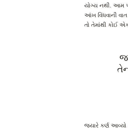
યોગ્ય નથી. આમ પ
આંખ વિંધવાની વાત 
તો તેમાંથી કોઈ એ
જ્
તે
જ્યારે કર્ણ આવ્યો 