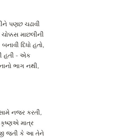
વીને પણછ ચઢાવી
ે ચોક્કસ માછલીની
ા બનાવી દિધો હતો,
ેની હતી - એક
યોજનાનો ભાગ નથી,
 સામે નજર કરતી,
 કૃષ્ણએ માત્ર
મજી જતી કે આ તેને