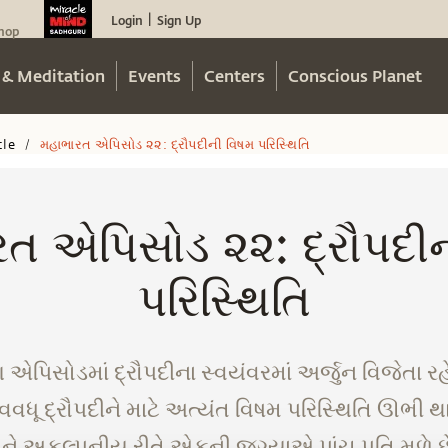
Login
Sign Up
|
hop
 & Meditation
Events
Centers
Conscious Planet
cle
મહાભારત એપિસોડ ૨૨: દ્રૌપદીની વિષમ પરિસ્થિતિ
/
ત એપિસોડ ૨૨: દ્રૌપદી
પરિસ્થિતિ
િસોડમાં દ્રૌપદીના સ્વયંવરમાં અર્જુન વિજેતા રહે
ૂ દ્રૌપદીને માટે અત્યંત વિષમ પરિસ્થિતિ ઊભી થાય
ેને અકલ્પનીય રીતે એકની જગ્યાએ પાંચ પતિ મળે છ