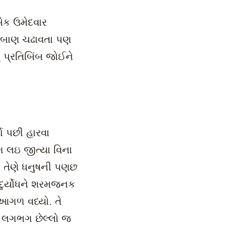
 એક ઉમેદવાર
ું બાણ ચઢાવતા પણ
ં પ્રતિબિંબ જોઈને
યા પછી હારવા
ાગ લઇ જીત્યા વિના
. તેણે ધનુષની પણછ
 દુર્યોધને શરમજનક
ણ આગળ વધ્યો. તે
ાં લગભગ છેલ્લો જ